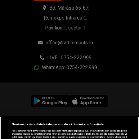
Bd. Mărăști 65-67,
Romexpo Intrarea C,
Pavilion T, sector 1
office@radioimpuls.ro
LIVE : 0754-222.999
WhatsApp: 0754-222.999
© 2019-2026 DOGAN MEDIA INTERNATIONAL SA, Toate
Nouă ne pasă ca datele tale personale să rămână confidențiale
drepturile rezervate.
Noi și partenerii noștri
589
stocăm și/sau accesăm informații pe dispozitivul dvs., precum identificatorii cookie unici pentru
prelucrarea datelor cu caracter personal. Puteți accepta sau gestiona preferințele dvs. făcând clic mai jos, respectiv vă
puteți opune utilizării unui interes legitim în orice moment pe pagina cu politica de confidențialitate. Aceste alegeri vor fi