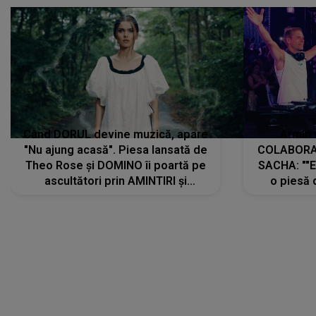
Când DORUL devine muzică, apare
Armin 
"Nu ajung acasă". Piesa lansată de
COLABORAR
Theo Rose și DOMINO îi poartă pe
SACHA: ""E
ascultători prin AMINTIRI și
o piesă 
REGĂSIRI, iar drumul emoțiilor
imediat pre
trece prin sufletul publicului:
cu mine șt
"Pentru toți cei care au plecat
păstrăm do
departe ca să le fie mai bine"