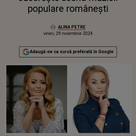
populare românești
Autor:
ALINA PETRE
Publicat:
vineri, 29 noiembrie 2024
Actualizat:
vineri, 29 noiembrie 2024
Adaugă-ne ca sursă preferată în Google