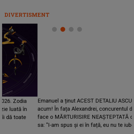
DIVERTISMENT
Emanuel a ținut ACEST DETALIU ASCUNS până
acum! În fața Alexandrei, concurentul din Casa Iubirii
face o MĂRTURISIRE NEAȘTEPTATĂ despre mama
sa: "I-am spus și ei în față, eu nu te iubesc pentru
că..."