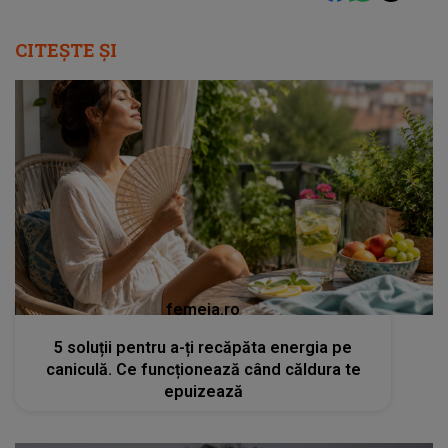
CITEȘTE ȘI
femeia.ro
5 soluții pentru a-ți recăpăta energia pe
caniculă. Ce funcționează când căldura te
epuizează