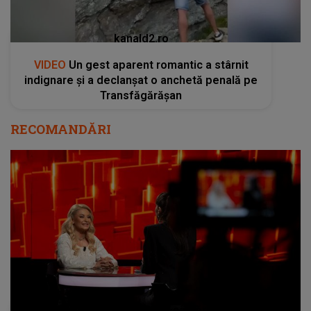
kanald2.ro
VIDEO
Un gest aparent romantic a stârnit
indignare și a declanșat o anchetă penală pe
Transfăgărășan
RECOMANDĂRI
Emilia Ghinescu, îndrăgita cântăreață de