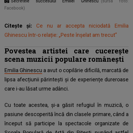
Secretele succesului Emiliei Ghinescu
(sursa foto:
Facebook)
Citește și:
Ce nu ar accepta niciodată Emilia
Ghinescu într-o relație: „Peste înșelat am trecut”
Povestea artistei care cucerește
scena muzicii populare românești
Emilia Ghinescu
a avut o copilărie dificilă, marcată de
lipsa afecțiunii părintești și de experiențe dureroase
care i-au lăsat urme adânci.
Cu toate acestea, și-a găsit refugiul în muzică, o
pasiune descoperită încă din clasele primare, când a
început să participe la spectacole organizate de
Școala Populară de Artă din Pitești, punând astfel