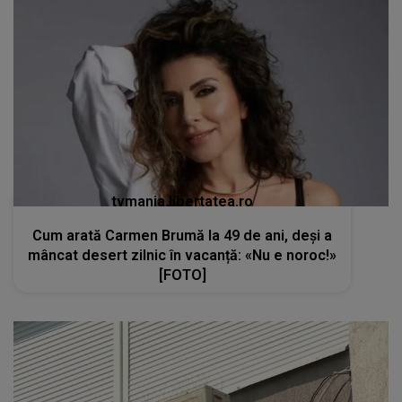
tvmania.libertatea.ro
Cum arată Carmen Brumă la 49 de ani, deși a
mâncat desert zilnic în vacanță: «Nu e noroc!»
[FOTO]