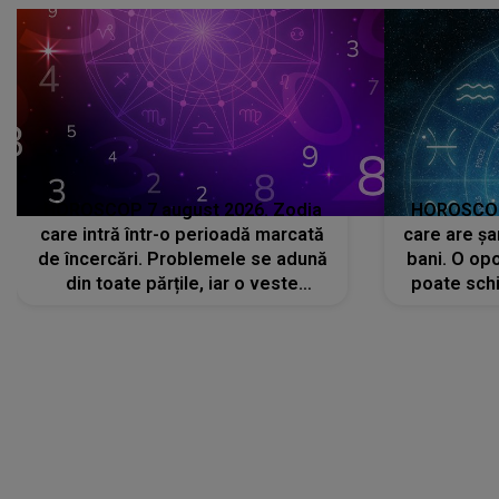
HOROSCOP 7 august 2026. Zodia
HOROSCOP 
care intră într-o perioadă marcată
care are șa
de încercări. Problemele se adună
bani. O opo
din toate părțile, iar o veste
poate schi
neașteptată îi dă planurile peste
la
cap