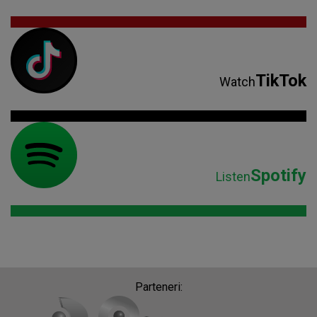
TikTok
Watch
Spotify
Listen
Parteneri: