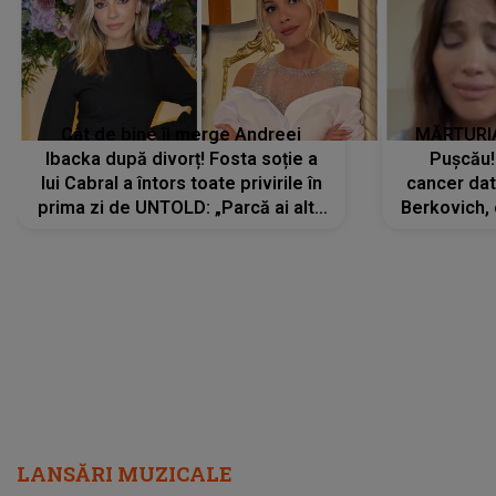
Cât de bine îi merge Andreei
MĂRTURIA
Ibacka după divorț! Fosta soție a
Pușcău!
lui Cabral a întors toate privirile în
cancer dato
prima zi de UNTOLD: „Parcă ai altă
Berkovich, 
strălucire, emani putere,
accident ru
încredere, siguranță...”
Dacă nu 
LANSĂRI MUZICALE