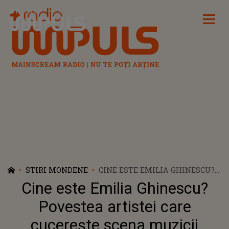
Radio Impuls
STIRI MONDENE
CINE ESTE EMILIA GHINESCU?
POVESTEA ARTISTEI CARE
Cine este Emilia Ghinescu?
CUCEREȘTE SCENA MUZICII
POPULARE ROMÂNEȘTI
Povestea artistei care
cucerește scena muzicii