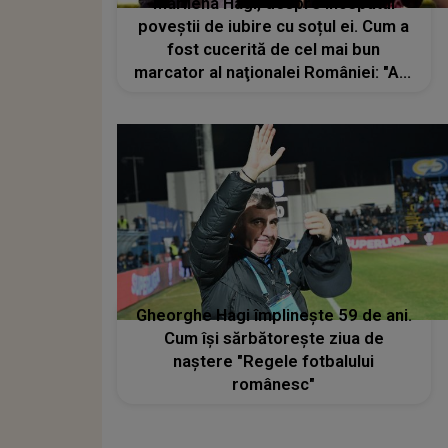
Marilena Hagi, despre începutul
poveștii de iubire cu soțul ei. Cum a
fost cucerită de cel mai bun
marcator al naţionalei României: "Am
păstrat secretul până la prima ieșire
în public"
Gheorghe Hagi împlineşte 59 de ani.
Cum îşi sărbătoreşte ziua de
naştere "Regele fotbalului
românesc"