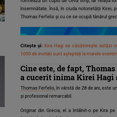
formează un cuplu de ceva timp, iar relația lo
însemnătate. Însă, în ciuda notorietății Kirei, p
Thomas Ferfelis și cu ce se ocupă tânărul grec c
Citește și:
Kira Hagi se căsătorește astăzi cu
1000 de invitați sunt așteptați la marele eveni
Cine este, de fapt, Thomas 
a cucerit inima Kirei Hagi ș
Thomas Ferfelis
, în vârstă de 28 de ani, este 
și profesional remarcabil.
Originar din Grecia, el a întâlnit-o pe Kira p