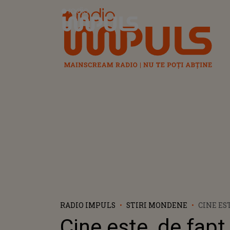
Radio Impuls
RADIO IMPULS
STIRI MONDENE
CINE EST
THOMAS 
Cine este, de fapt,
BĂRBATU