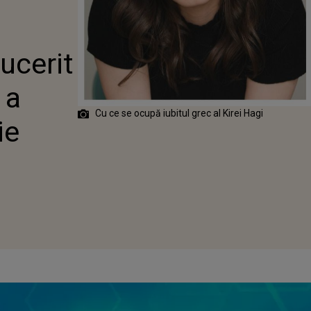
 INIMA KIREI
A CERUT-O ÎN
RIE
cucerit
 a
Cu ce se ocupă iubitul grec al Kirei Hagi
ie