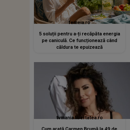
femeia.ro
5 soluții pentru a-ți recăpăta energia
pe caniculă. Ce funcționează când
căldura te epuizează
tvmania.libertatea.ro
Cum arată Carmen Brumă la 49 de