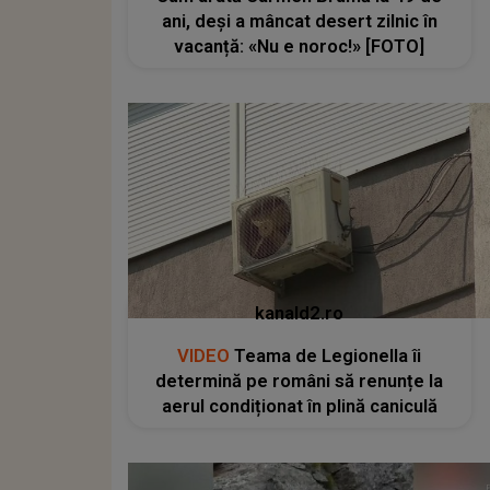
ani, deși a mâncat desert zilnic în
vacanță: «Nu e noroc!» [FOTO]
kanald2.ro
VIDEO
Teama de Legionella îi
determină pe români să renunțe la
aerul condiționat în plină caniculă