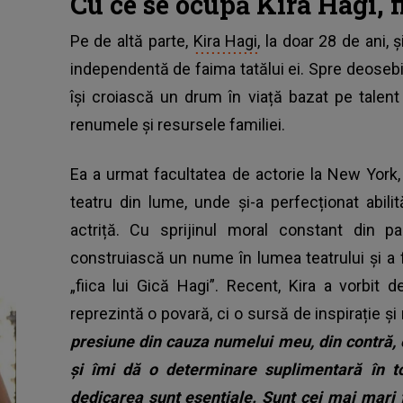
Cu ce se ocupă Kira Hagi, f
Pe de altă parte,
Kira Hagi
, la doar 28 de ani, 
independentă de faima tatălui ei. Spre deosebi
își croiască un drum în viață bazat pe tale
renumele și resursele familiei.
Ea a urmat facultatea de actorie la New York,
teatru din lume, unde și-a perfecționat abilit
actriță. Cu sprijinul moral constant din par
construiască un nume în lumea teatrului și a 
„fiica lui Gică Hagi”. Recent, Kira a vorbi
reprezintă o povară, ci o sursă de inspirație ș
presiune din cauza numelui meu, din contră,
și îmi dă o determinare suplimentară în t
dedicarea sunt esențiale. Sunt cei mai mari f