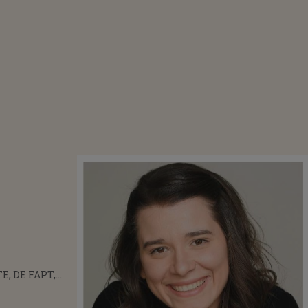
E, DE FAPT,
FERFELIS,
L CARE I-A