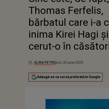
CUCERIT
Thomas Ferfelis,
HAGI ȘI 
CĂSĂTO
bărbatul care i-a 
inima Kirei Hagi și
cerut-o în căsător
Publicat:
Autor:
luni, 30 iunie 2025
Actualizat:
ALINA PETRE
luni, 30 iunie 2025
Adaugă-ne ca sursă preferată în Google