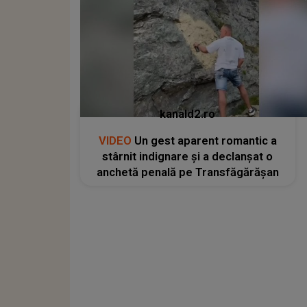
kanald2.ro
VIDEO
Un gest aparent romantic a
stârnit indignare și a declanșat o
anchetă penală pe Transfăgărășan