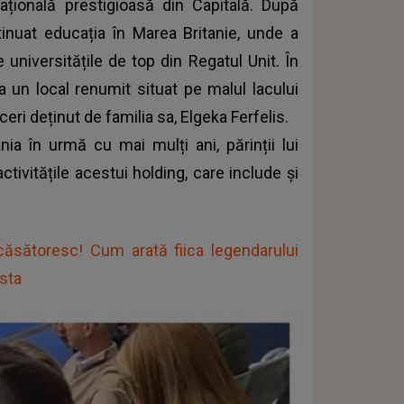
ațională prestigioasă din Capitală. După
tinuat educația în Marea Britanie, unde a
 universitățile de top din Regatul Unit. În
un local renumit situat pe malul lacului
eri deținut de familia sa, Elgeka Ferfelis.
nia în urmă cu mai mulți ani, părinții lui
tivitățile acestui holding, care include și
căsătoresc! Cum arată fiica legendarului
asta