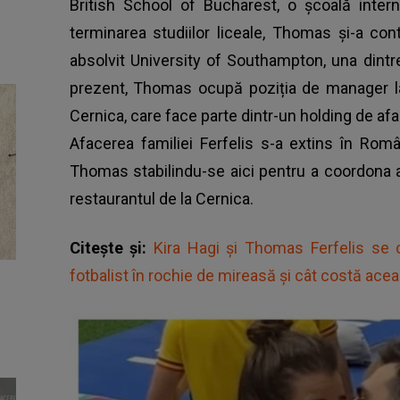
British School of Bucharest, o școală intern
terminarea studiilor liceale, Thomas și-a con
absolvit University of Southampton, una dintre
prezent, Thomas ocupă poziția de manager la 
Cernica, care face parte dintr-un holding de afac
Afacerea familiei Ferfelis s-a extins în Româ
Thomas stabilindu-se aici pentru a coordona ac
restaurantul de la Cernica.
Citește și:
Kira Hagi și Thomas Ferfelis se 
fotbalist în rochie de mireasă și cât costă ace