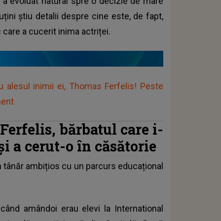
r a evoluat natural spre o decizie de mare
uțini știu detalii despre cine este, de fapt,
are a cucerit inima actriței.
 alesul inimii ei, Thomas Ferfelis! Peste
ment
Ferfelis, bărbatul care i-
i a cerut-o în căsătorie
un tânăr ambițios cu un parcurs educațional
e când amândoi erau elevi la International