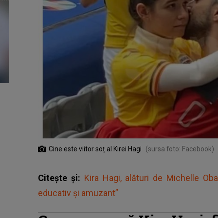
Cine este viitor soț al Kirei Hagi
(sursa foto: Facebook)
Citește și:
Kira Hagi, alături de Michelle Oba
educativ și amuzant”