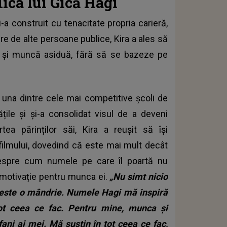
iica lui Gică Hagi
și-a construit cu tenacitate propria carieră,
re de alte persoane publice, Kira a ales să
nt și muncă asiduă, fără să se bazeze pe
 una dintre cele mai competitive școli de
ățile și și-a consolidat visul de a deveni
tea părinților săi, Kira a reușit să își
filmului, dovedind că este mai mult decât
t despre cum numele pe care îl poartă nu
i motivație pentru munca ei.
„Nu simt nicio
 este o mândrie. Numele Hagi mă inspiră
ot ceea ce fac. Pentru mine, munca și
ani ai mei. Mă susțin în tot ceea ce fac,