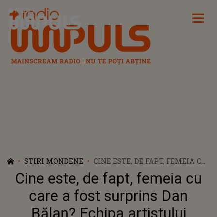
Radio Impuls
STIRI MONDENE
CINE ESTE, DE FAPT, FEMEIA CU
CARE A FOST SURPRINS DAN
Cine este, de fapt, femeia cu
BĂLAN? ECHIPA ARTISTULUI
CLARIFICĂ ZVONURILE
care a fost surprins Dan
Bălan? Echipa artistului