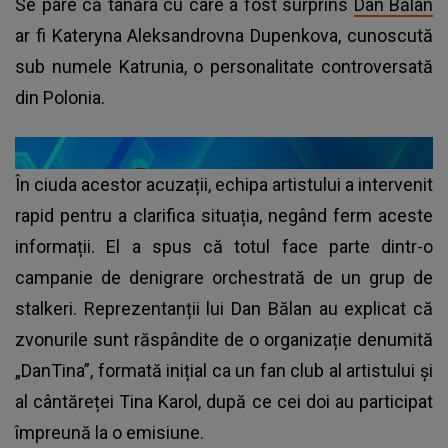
Se pare că tânăra cu care a fost surprins
Dan Bălan
ar fi Kateryna Aleksandrovna Dupenkova, cunoscută
sub numele Katrunia, o personalitate controversată
din Polonia.
În ciuda acestor acuzații, echipa artistului a intervenit
rapid pentru a clarifica situația, negând ferm aceste
informații. El a spus că totul face parte dintr-o
campanie de denigrare orchestrată de un grup de
stalkeri. Reprezentanții lui Dan Bălan au explicat că
zvonurile sunt răspândite de o organizație denumită
„DanTina”, formată inițial ca un fan club al artistului și
al cântăreței Tina Karol, după ce cei doi au participat
împreună la o emisiune.