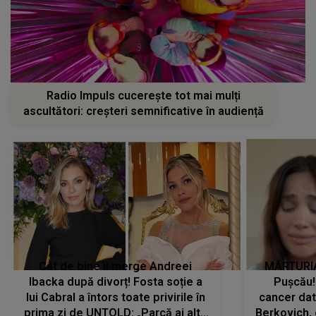
Radio Impuls cucerește tot mai mulți
ascultători: creșteri semnificative în audiență
Cât de bine îi merge Andreei
MĂRTURIA
Ibacka după divorț! Fosta soție a
Pușcău!
lui Cabral a întors toate privirile în
cancer dato
prima zi de UNTOLD: „Parcă ai altă
Berkovich, 