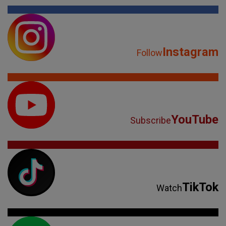
Instagram
Follow
YouTube
Subscribe
TikTok
Watch