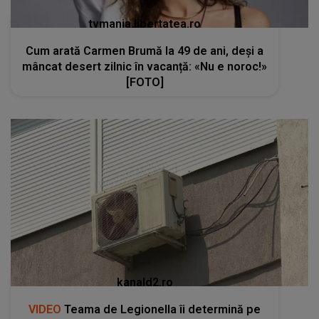
tvmania.libertatea.ro
Cum arată Carmen Brumă la 49 de ani, deși a
mâncat desert zilnic în vacanță: «Nu e noroc!»
[FOTO]
kanald2.ro
VIDEO
Teama de Legionella îi determină pe