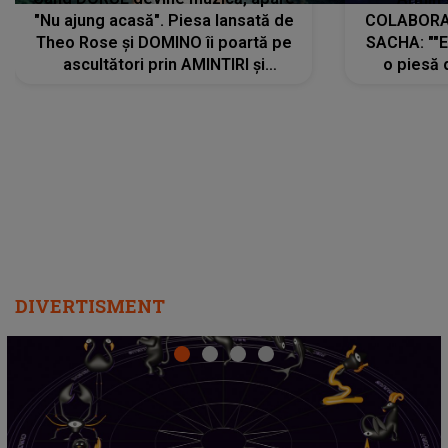
"Nu ajung acasă". Piesa lansată de
COLABORAR
Theo Rose și DOMINO îi poartă pe
SACHA: ""E
ascultători prin AMINTIRI și
o piesă 
REGĂSIRI, iar drumul emoțiilor
imediat pre
trece prin sufletul publicului:
cu mine șt
"Pentru toți cei care au plecat
păstrăm do
departe ca să le fie mai bine"
DIVERTISMENT