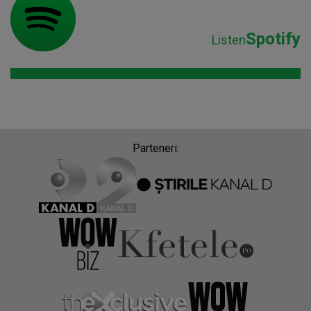
Spotify
Listen
Parteneri: