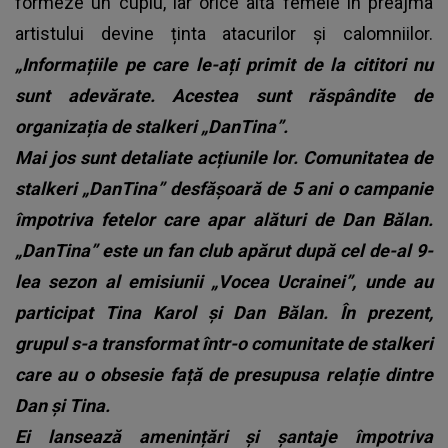
formeze un cuplu, iar orice altă femeie în preajma
artistului devine ținta atacurilor și calomniilor.
„Informațiile pe care le-ați primit de la cititori nu
sunt adevărate. Acestea sunt răspândite de
organizația de stalkeri „DanTina”.
Mai jos sunt detaliate acțiunile lor.
Comunitatea de
stalkeri „DanTina” desfășoară de 5 ani o campanie
împotriva fetelor care apar alături de Dan Bălan.
„DanTina” este un fan club apărut după cel de-al 9-
lea sezon al emisiunii „Vocea Ucrainei”, unde au
participat Tina Karol și Dan Bălan. În prezent,
grupul s-a transformat într-o comunitate de stalkeri
care au o obsesie față de presupusa relație dintre
Dan și Tina.
Ei lansează amenințări și șantaje împotriva