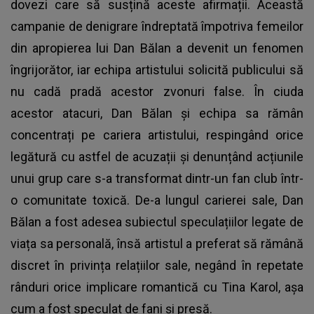
dovezi care să susțină aceste afirmații. Această
campanie de denigrare îndreptată împotriva femeilor
din apropierea lui Dan Bălan a devenit un fenomen
îngrijorător, iar echipa artistului solicită publicului să
nu cadă pradă acestor zvonuri false. În ciuda
acestor atacuri, Dan Bălan și echipa sa rămân
concentrați pe cariera artistului, respingând orice
legătură cu astfel de acuzații și denunțând acțiunile
unui grup care s-a transformat dintr-un fan club într-
o comunitate toxică. De-a lungul carierei sale, Dan
Bălan a fost adesea subiectul speculațiilor legate de
viața sa personală, însă artistul a preferat să rămână
discret în privința relațiilor sale, negând în repetate
rânduri orice implicare romantică cu Tina Karol, așa
cum a fost speculat de fani și presă.