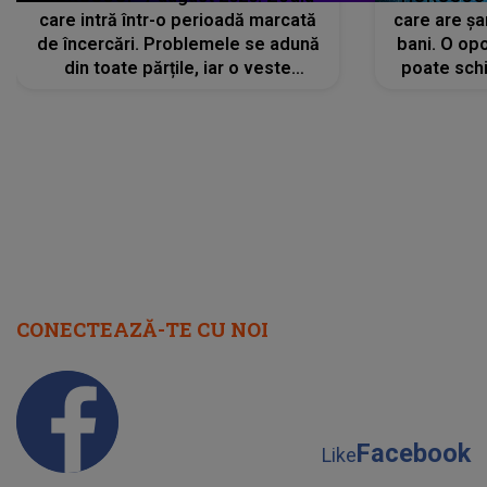
care intră într-o perioadă marcată
care are șa
de încercări. Problemele se adună
bani. O opo
din toate părțile, iar o veste
poate schi
neașteptată îi dă planurile peste
la
cap
CONECTEAZĂ-TE CU NOI
Facebook
Like