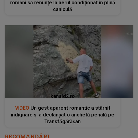
români să renunțe la aerul condiționat în plină
caniculă
kanald2.ro
VIDEO
Un gest aparent romantic a stârnit
indignare și a declanșat o anchetă penală pe
Transfăgărășan
RECOMANDĂRI