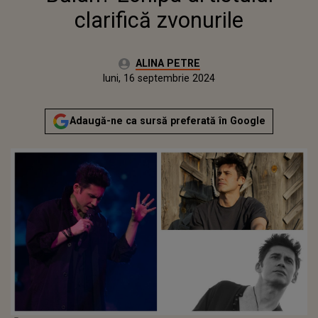
clarifică zvonurile
Autor:
ALINA PETRE
Publicat:
vineri, 13 septembrie 2024
Actualizat:
luni, 16 septembrie 2024
Adaugă-ne ca sursă preferată în Google