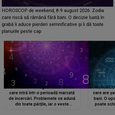
Emanuel a ținut ACEST DETALIU ASCUNS până
acum! În fața Alexandrei, concurentul din Casa Iubirii
face o MĂRTURISIRE NEAȘTEPTATĂ despre mama
sa: "I-am spus și ei în față, eu nu te iubesc pentru
că..."
HOROSCOP 7 august 2026. Zodia
HOROSCOP 
care intră într-o perioadă marcată
care are șa
de încercări. Problemele se adună
bani. O opo
din toate părțile, iar o veste
poate schi
neașteptată îi dă planurile peste
la