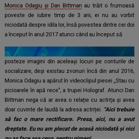
Monica Odagiu și Dan Bittman
au trăit o frumoasă
poveste de iubire timp de 3 ani, ei nu au vorbit
niciodată despre idila lor, însă povestea dintre cei doi
a început în anul 2017 atunci când au început să
posteze imagini din aceleași locuri pe conturile de
socializare, deși existau zvonuri încă din anul 2016,
Monica Odagiu a apărut în videoclipul piesei „Stau cu
picioarele în apă rece", a trupei Holograf. Atunci Dan
Bittman nega că ar avea o relație cu actrița și avea
doar cuvinte de laudă la adresa actriței.
”Aici trebuie
să fac o mare rectificare. Presa, aici, nu a avut
dreptate. Eu nu am plecat de acasă niciodată și nici
nu aș face așa ceva, pentru nimeni.