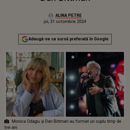
Autor:
ALINA PETRE
Publicat:
marți, 31 octombrie 2023
Actualizat:
joi, 31 octombrie 2024
Adaugă-ne ca sursă preferată în Google
Monica Odagiu și Dan Bittman au format un cuplu timp de
trei ani