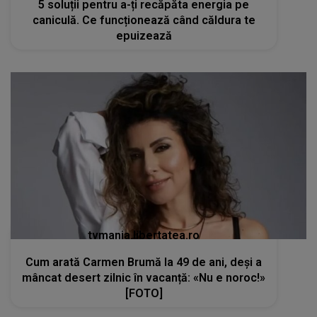
5 soluții pentru a-ți recăpăta energia pe
caniculă. Ce funcționează când căldura te
epuizează
tvmania.libertatea.ro
Cum arată Carmen Brumă la 49 de ani, deși a
mâncat desert zilnic în vacanță: «Nu e noroc!»
[FOTO]