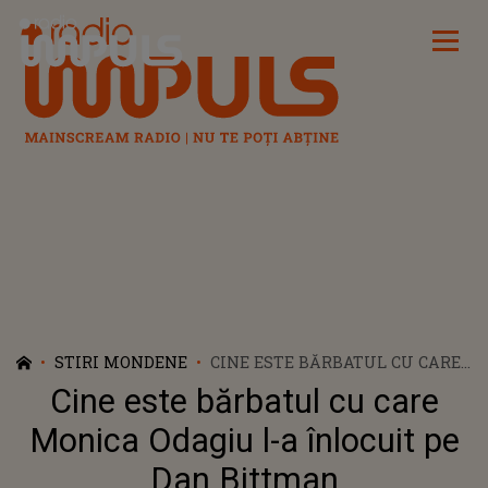
Radio Impuls
STIRI MONDENE
CINE ESTE BĂRBATUL CU CARE
MONICA ODAGIU L-A ÎNLOCUIT
Cine este bărbatul cu care
PE DAN BITTMAN
Monica Odagiu l-a înlocuit pe
Dan Bittman