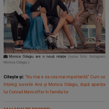
Monica Odagiu are o nouă relație
(sursa foto: Instagram
Monica Odagiu )
Citește și:
”Nu mai e ea cea mai importantă” Cum se
înțeleg surorile Ana și Monica Odagiu, după apariția
lui Conrad Mericoffer în familia lor