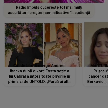
Radio Impuls cucerește tot mai mulți
ascultători: creșteri semnificative în audiență
Cât de bine îi merge Andreei
MĂRTURIA
Ibacka după divorț! Fosta soție a
Pușcău!
lui Cabral a întors toate privirile în
cancer dato
prima zi de UNTOLD: „Parcă ai altă
Berkovich, 
strălucire, emani putere,
accident ru
încredere, siguranță...”
Dacă nu 