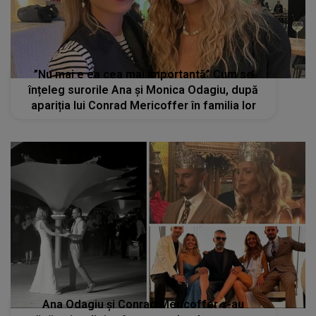
”Nu mai e ea cea mai importantă” Cum se
înțeleg surorile Ana și Monica Odagiu, după
apariția lui Conrad Mericoffer în familia lor
Ana Odagiu și Conrad Mericoffer s-au