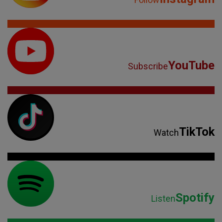
YouTube
Subscribe
TikTok
Watch
Spotify
Listen