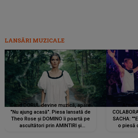
LANSĂRI MUZICALE
Când DORUL devine muzică, apare
Armin 
"Nu ajung acasă". Piesa lansată de
COLABORAR
Theo Rose și DOMINO îi poartă pe
SACHA: ""E
ascultători prin AMINTIRI și
o piesă 
REGĂSIRI, iar drumul emoțiilor
imediat pre