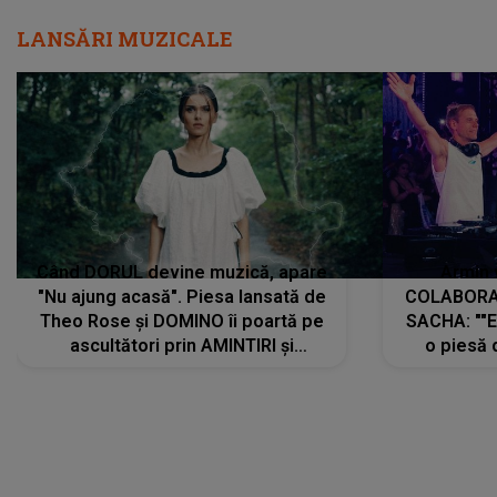
LANSĂRI MUZICALE
Când DORUL devine muzică, apare
Armin 
"Nu ajung acasă". Piesa lansată de
COLABORAR
Theo Rose și DOMINO îi poartă pe
SACHA: ""E
ascultători prin AMINTIRI și
o piesă 
REGĂSIRI, iar drumul emoțiilor
imediat pre
trece prin sufletul publicului:
cu mine șt
"Pentru toți cei care au plecat
păstrăm do
departe ca să le fie mai bine"