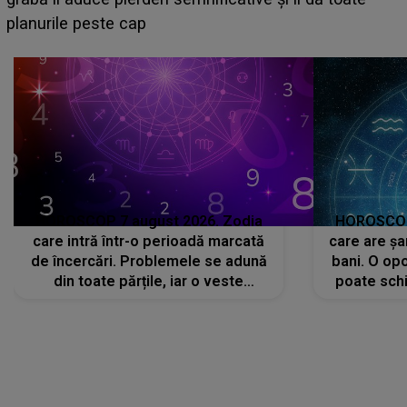
sa: "I-am spus și ei în față, eu nu te iubesc pentru
că..."
HOROSCOP 7 august 2026. Zodia
HOROSCOP 
care intră într-o perioadă marcată
care are șa
de încercări. Problemele se adună
bani. O opo
din toate părțile, iar o veste
poate schi
neașteptată îi dă planurile peste
la
cap