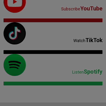
YouTube
Subscribe
TikTok
Watch
Spotify
Listen