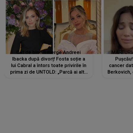
Cât de bine îi merge Andreei
MĂRTURIA
Ibacka după divorț! Fosta soție a
Pușcău!
lui Cabral a întors toate privirile în
cancer dato
prima zi de UNTOLD: „Parcă ai altă
Berkovich, 
strălucire, emani putere,
accident ru
încredere, siguranță...”
Dacă nu 