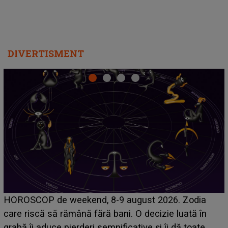
DIVERTISMENT
Emanuel a ținut ACEST DETALIU ASCUNS până
acum! În fața Alexandrei, concurentul din Casa Iubirii
face o MĂRTURISIRE NEAȘTEPTATĂ despre mama