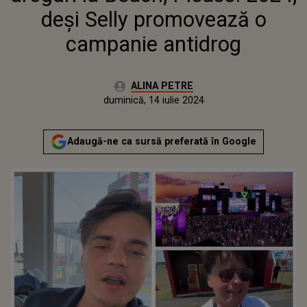
deși Selly promovează o
campanie antidrog
Autor:
ALINA PETRE
Publicat:
duminică, 14 iulie 2024
Actualizat:
duminică, 14 iulie 2024
Adaugă-ne ca sursă preferată în Google