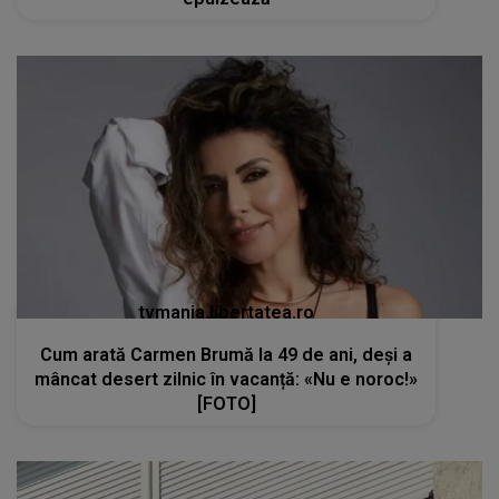
tvmania.libertatea.ro
Cum arată Carmen Brumă la 49 de ani, deși a
mâncat desert zilnic în vacanță: «Nu e noroc!»
[FOTO]