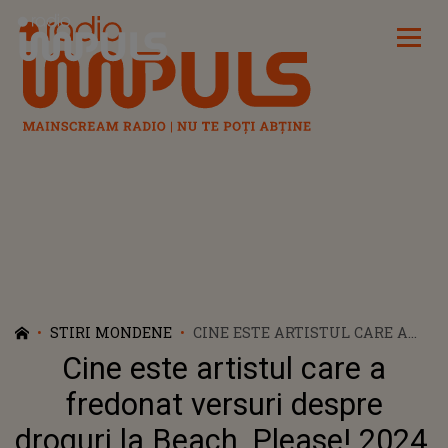
Radio Impuls
STIRI MONDENE
CINE ESTE ARTISTUL CARE A
FREDONAT VERSURI DESPRE
Cine este artistul care a
DROGURI LA BEACH, PLEASE!
2024, DEȘI SELLY PROMOVEAZĂ
fredonat versuri despre
O CAMPANIE ANTIDROG
droguri la Beach, Please! 2024,