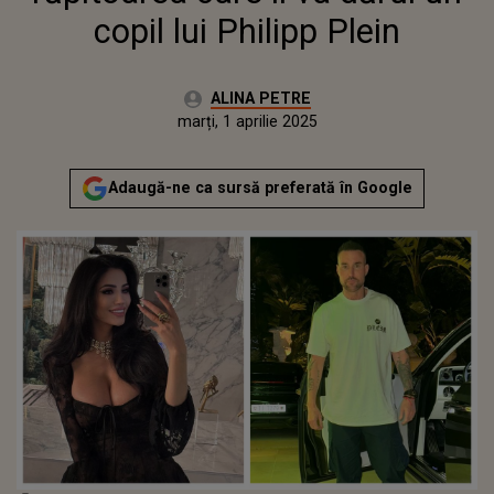
copil lui Philipp Plein
Autor:
ALINA PETRE
Publicat:
luni, 1 aprilie 2024
Actualizat:
marți, 1 aprilie 2025
Adaugă-ne ca sursă preferată în Google