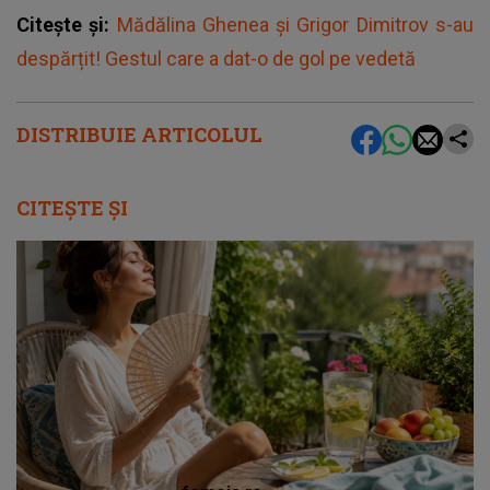
Citește și:
Mădălina Ghenea și Grigor Dimitrov s-au
despărțit! Gestul care a dat-o de gol pe vedetă
DISTRIBUIE ARTICOLUL
CITEȘTE ȘI