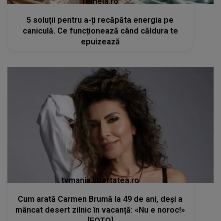
femeia.ro
5 soluții pentru a-ți recăpăta energia pe
caniculă. Ce funcționează când căldura te
epuizează
tvmania.libertatea.ro
Cum arată Carmen Brumă la 49 de ani, deși a
mâncat desert zilnic în vacanță: «Nu e noroc!»
[FOTO]