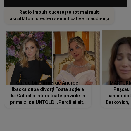
Radio Impuls cucerește tot mai mulți
ascultători: creșteri semnificative în audiență
Cât de bine îi merge Andreei
MĂRTURIA
Ibacka după divorț! Fosta soție a
Pușcău!
lui Cabral a întors toate privirile în
cancer dato
prima zi de UNTOLD: „Parcă ai altă
Berkovich, 
strălucire, emani putere,
accident ru
încredere, siguranță...”
Dacă nu 