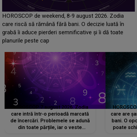
Emanuel a ținut ACEST DETALIU ASCUNS până
acum! În fața Alexandrei, concurentul din Casa Iubirii
face o MĂRTURISIRE NEAȘTEPTATĂ despre mama
sa: "I-am spus și ei în față, eu nu te iubesc pentru
că..."
HOROSCOP 7 august 2026. Zodia
HOROSCOP 
care intră într-o perioadă marcată
care are șa
de încercări. Problemele se adună
bani. O opo
din toate părțile, iar o veste
poate schi
neașteptată îi dă planurile peste
la