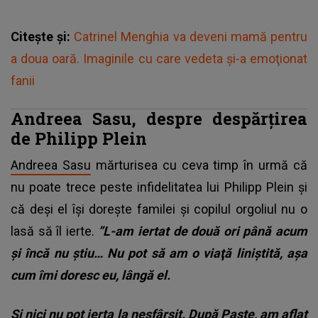
Citește și:
Catrinel Menghia va deveni mamă pentru
a doua oară. Imaginile cu care vedeta şi-a emoţionat
fanii
Andreea Sasu, despre despărțirea
de Philipp Plein
Andreea Sasu
mărturisea cu ceva timp în urmă că
nu poate trece peste infidelitatea lui Philipp Plein și
că deși el își dorește familei și copilul orgoliul nu o
lasă să îl ierte.
”L-am iertat de două ori până acum
şi încă nu ştiu… Nu pot să am o viaţă liniştită, aşa
cum îmi doresc eu, lângă el.
Şi nici nu pot ierta la nesfârşit. După Paşte, am aflat