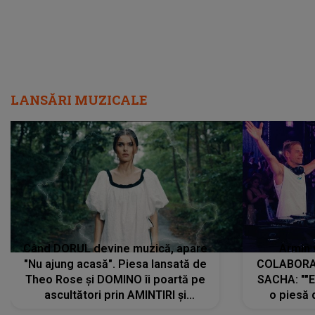
LANSĂRI MUZICALE
Când DORUL devine muzică, apare
Armin 
"Nu ajung acasă". Piesa lansată de
COLABORAR
Theo Rose și DOMINO îi poartă pe
SACHA: ""E
ascultători prin AMINTIRI și
o piesă 
REGĂSIRI, iar drumul emoțiilor
imediat pre