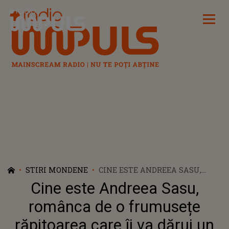
Radio Impuls
STIRI MONDENE
CINE ESTE ANDREEA SASU,
ROMÂNCA DE O FRUMUSEȚE
Cine este Andreea Sasu,
RĂPITOAREA CARE ÎI VA DĂRUI
UN COPIL LUI PHILIPP PLEIN
românca de o frumusețe
răpitoarea care îi va dărui un