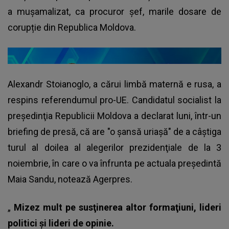
a mușamalizat, ca procuror șef, marile dosare de
corupție din Republica Moldova.
Alexandr Stoianoglo, a cărui limbă maternă e rusa, a
respins referendumul pro-UE. Candidatul socialist la
preşedinţia Republicii Moldova a declarat luni, într-un
briefing de presă, că are "o şansă uriaşă" de a câştiga
turul al doilea al alegerilor prezidenţiale de la 3
noiembrie, în care o va înfrunta pe actuala preşedintă
Maia Sandu, notează Agerpres.
„
Mizez mult pe susţinerea altor formaţiuni, lideri
politici şi lideri de opinie.