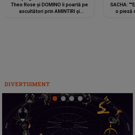
Theo Rose și DOMINO îi poartă pe
SACHA: ""E
ascultători prin AMINTIRI și
o piesă 
REGĂSIRI, iar drumul emoțiilor
imediat pre
trece prin sufletul publicului:
cu mine șt
"Pentru toți cei care au plecat
păstrăm do
departe ca să le fie mai bine"
DIVERTISMENT