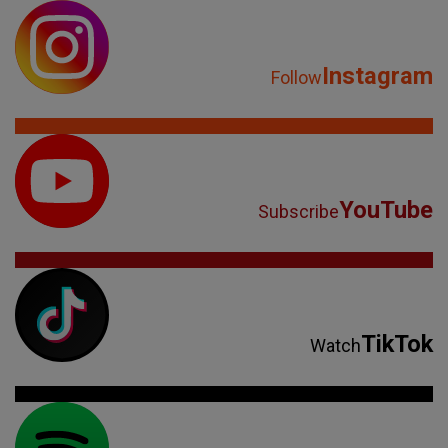
Instagram
Follow
YouTube
Subscribe
TikTok
Watch