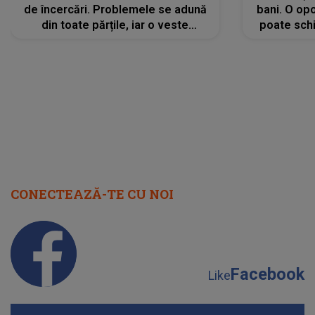
de încercări. Problemele se adună
bani. O opo
din toate părțile, iar o veste
poate schi
neașteptată îi dă planurile peste
la
cap
CONECTEAZĂ-TE CU NOI
Facebook
Like