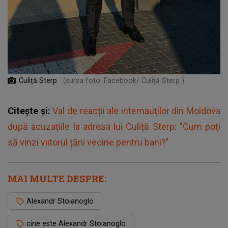
Culiță Sterp
(sursa foto: Facebook/ Culiță Sterp )
Citește și:
Val de reacții ale internauților din Moldova
după acuzațiile la adresa lui Culiță Sterp: "Cum poți
să vinzi viitorul țării vecine pentru bani?"
MAI MULTE DESPRE:
Alexandr Stoianoglo
cine este Alexandr Stoianoglo