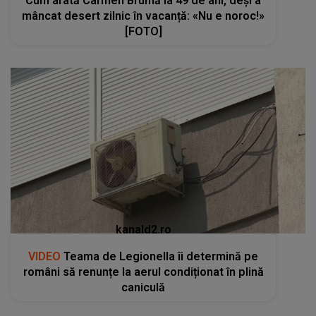
Cum arată Carmen Brumă la 49 de ani, deși a
mâncat desert zilnic în vacanță: «Nu e noroc!»
[FOTO]
kanald2.ro
VIDEO
Teama de Legionella îi determină pe
români să renunțe la aerul condiționat în plină
caniculă