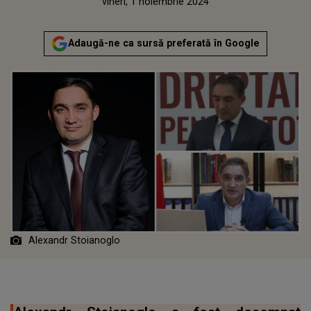
Publicat:
vineri, 1 noiembrie 2024
Adaugă-ne ca sursă preferată în Google
Alexandr Stoianoglo