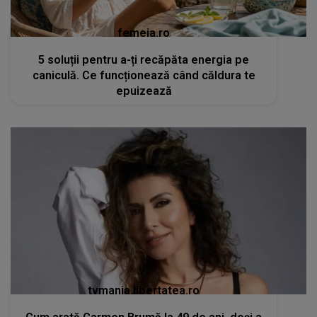
femeia.ro
5 soluții pentru a-ți recăpăta energia pe
caniculă. Ce funcționează când căldura te
epuizează
tvmania.libertatea.ro