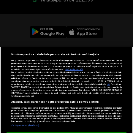
© 2019-2026 DOGAN MEDIA INTERNATIONAL SA, Toate
Nouă ne pasă ca datele tale personale să rămână confidențiale
drepturile rezervate.
Noi și partenerii noștri
589
stocăm și/sau accesăm informații pe dispozitivul dvs., precum identificatorii cookie unici pentru
prelucrarea datelor cu caracter personal. Puteți accepta sau gestiona preferințele dvs. făcând clic mai jos, respectiv vă
puteți opune utilizării unui interes legitim în orice moment pe pagina cu politica de confidențialitate. Aceste alegeri vor fi
raportate partenerilor noștri și nu vă vor afecta navigarea.
Mai multe detalii
Noi si partenerii nostri (retelele de socializare si agentiile de publicitate partenere, precum si furnizorii nostri de servicii de
date analitice) prelucram date pentru a permite website-ului sa functioneze, pentru a personaliza continutul si anunturile
publicitare afisate in functie de interesele si/sau profilul dvs., pentru a va oferi functionalitati aferente retelelor de
socializare si pentru a analiza traficul pe website. Beneficiati de drepturile prevazute de art. 15-22 din GDPR in legatura
cu prelucrarea datelor cu caracter personal. Aceste drepturi pot fi exercitate prin modalitatea indicata
aici
. Prin click pe
“ACCEPT TOATE”, acceptati folosirea tuturor Tehnologiilor de tip Cookie, care implica inclusiv acceptul dvs. cu privire la
stocarea/accesarea informatiilor de catre Vendor-ii cu care colaboram. Prin click pe “VREAU SA MODIFIC SETARILE
INDIVIDUAL” puteti schimba preferintele in mod individual, mai putin cele legate de cookie strict necesare pentru
functionarea website-ului.
Atât noi, cât și partenerii noștri prelucrăm datele pentru a oferi:
Stocarea și/sau accesarea informațiilor de pe un dispozitiv. Măsurarea performanței reclamelor. Utilizarea profilurilor
pentru selectarea conținutului personalizat. Dezvoltarea și îmbunătățirea serviciilor. Crearea profilurilor de conținut
personalizat. Utilizarea profilurilor pentru selectarea publicității personalizate. Crearea profilurilor pentru publicitate
personalizată. Măsurarea performanței conținutului. Înțelegerea publicului prin statistici sau combinații de date din surse
diferite. Utilizarea de date limitate pentru a selecta publicitatea. Utilizarea datelor limitate pentru a selecta conținutul.
Date precise de geolocație și identificarea prin scanarea dispozitivului.
Listă parteneri (furnizori)