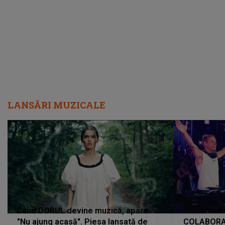
încredere, siguranță...”
Dacă nu 
LANSĂRI MUZICALE
Când DORUL devine muzică, apare
Armin 
"Nu ajung acasă". Piesa lansată de
COLABORAR