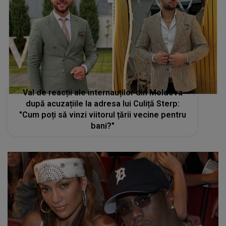
Val de reacții ale internauților din Moldova
după acuzațiile la adresa lui Culiță Sterp:
"Cum poți să vinzi viitorul țării vecine pentru
bani?"