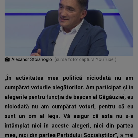
Alexandr Stoianoglo
(sursa foto: captură YouTube )
„În activitatea mea politică niciodată nu am
cumpărat voturile alegătorilor. Am participat și în
alegerile pentru funcția de bașcan al Găgăuziei, eu
niciodată nu am cumpărat voturi, pentru că eu
sunt un om al legii. Vă asigur că asta nu s-a
întâmplat nici în aceste alegeri, nici din partea
mea, nici din partea Partidului Socialiștilor”,
a mai