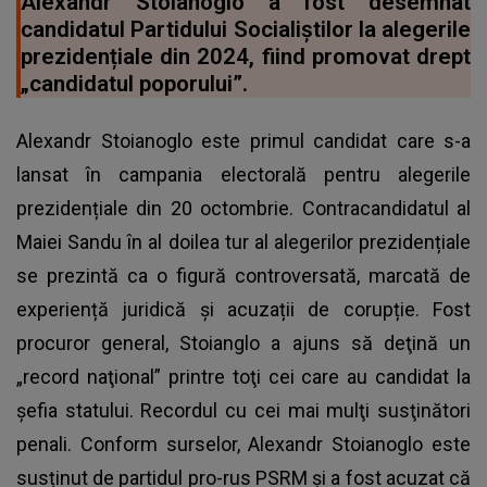
Alexandr Stoianoglo a fost desemnat
candidatul Partidului Socialiștilor la alegerile
prezidențiale din 2024, fiind promovat drept
„candidatul poporului”.
Alexandr Stoianoglo este primul candidat care s-a
lansat în campania electorală pentru alegerile
prezidențiale din 20 octombrie. Contracandidatul al
Maiei Sandu în al doilea tur al alegerilor prezidențiale
se prezintă ca o figură controversată, marcată de
experiență juridică și acuzații de corupție. Fost
procuror general, Stoianglo a ajuns să deţină un
„record naţional” printre toţi cei care au candidat la
şefia statului. Recordul cu cei mai mulţi susţinători
penali. Conform surselor, Alexandr Stoianoglo este
susținut de partidul pro-rus PSRM și a fost acuzat că