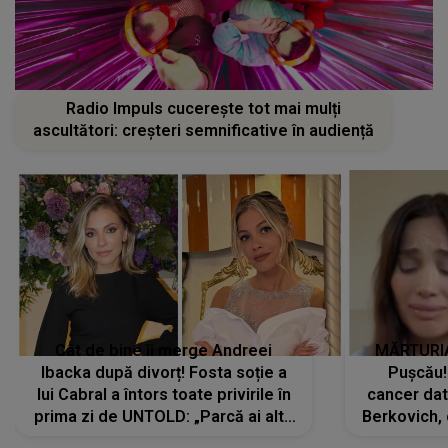
Radio Impuls cucerește tot mai mulți
ascultători: creșteri semnificative în audiență
Cât de bine îi merge Andreei
MĂRTURIA
Ibacka după divorț! Fosta soție a
Pușcău!
lui Cabral a întors toate privirile în
cancer dato
prima zi de UNTOLD: „Parcă ai altă
Berkovich, 
strălucire, emani putere,
accident ru