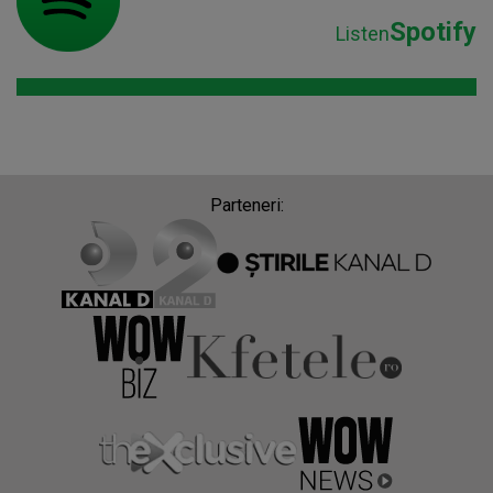
Spotify
Listen
Parteneri: