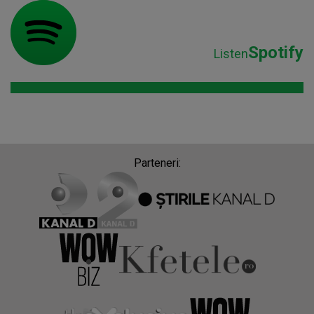
Spotify
Listen
Parteneri: