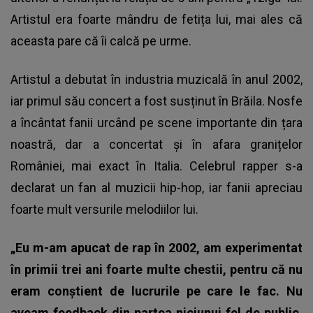
Artistul era foarte mândru de fetița lui, mai ales că
aceasta pare că îi calcă pe urme.
Artistul a debutat în industria muzicală în anul 2002,
iar primul său concert a fost susținut în Brăila. Nosfe
a încântat fanii urcând pe scene importante din țara
noastră, dar a concertat și în afara granițelor
României, mai exact în Italia. Celebrul rapper s-a
declarat un fan al muzicii hip-hop, iar fanii apreciau
foarte mult versurile melodiilor lui.
„Eu m-am apucat de rap în 2002, am experimentat
în primii trei ani foarte multe chestii, pentru că nu
eram conştient de lucrurile pe care le fac. Nu
aveam feedback din partea niciunui fel de public.