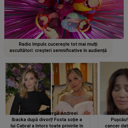
Radio Impuls cucerește tot mai mulți
ascultători: creșteri semnificative în audiență
Cât de bine îi merge Andreei
MĂRTURIA
Ibacka după divorț! Fosta soție a
Pușcău!
lui Cabral a întors toate privirile în
cancer dato