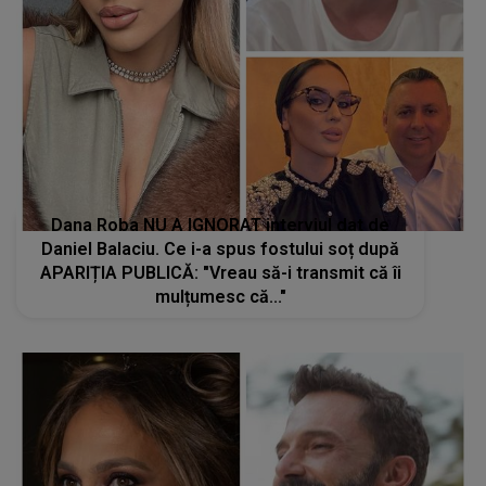
Dana Roba NU A IGNORAT interviul dat de
Daniel Balaciu. Ce i-a spus fostului soț după
APARIȚIA PUBLICĂ: "Vreau să-i transmit că îi
mulțumesc că..."