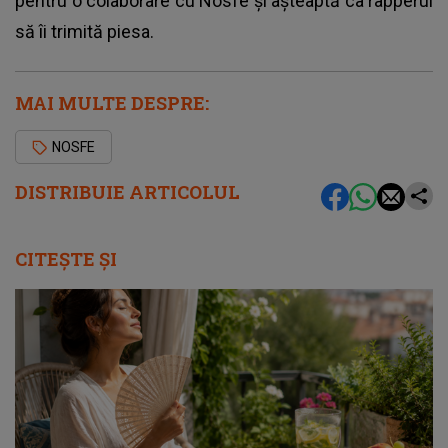
pentru o colaborare cu Nosfe și așteaptă ca rapperul
să îi trimită piesa.
MAI MULTE DESPRE:
NOSFE
DISTRIBUIE ARTICOLUL
CITEȘTE ȘI