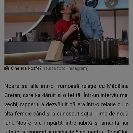
Cine era Nosfe?
(sursa foto: Instagram)
Nosfe se afla într-o frumoasă relație cu
Mădălina
Crețan
, care i-a dăruit și o fetiță. Într-un interviu mai
vechi, rapperul a dezvăluit că era într-o relație cu o
altă femeie când și-a cunoscut soția. Timp de nouă
luni, Nosfe s-a împărțit între iubită și amantă, iar
ulterior a renunțat la relația de 5 ani pentru „Tziga” lui.