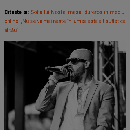
Citeste si:
Soția lui Nosfe, mesaj dureros în mediul
online: „Nu se va mai naște în lumea asta alt suflet ca
al tău”