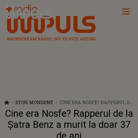
Radio Impuls
STIRI MONDENE
CINE ERA NOSFE? RAPPERUL DE
LA ȘATRA BENZ A MURIT LA
Cine era Nosfe? Rapperul de la
DOAR 37 DE ANI
Șatra Benz a murit la doar 37
de ani