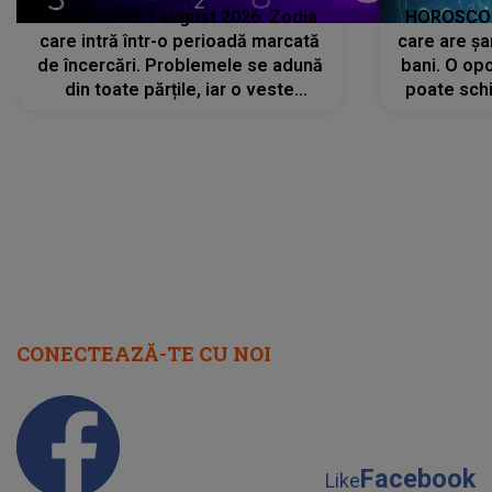
HOROSCOP 7 august 2026. Zodia
HOROSCOP 
care intră într-o perioadă marcată
care are șa
de încercări. Problemele se adună
bani. O opo
din toate părțile, iar o veste
poate schi
neașteptată îi dă planurile peste
la
cap
CONECTEAZĂ-TE CU NOI
Facebook
Like