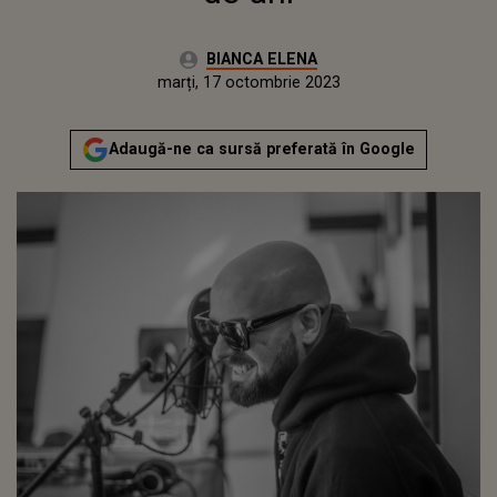
Autor:
BIANCA ELENA
Publicat:
luni, 17 octombrie 2022
Actualizat:
marți, 17 octombrie 2023
Adaugă-ne ca sursă preferată în Google