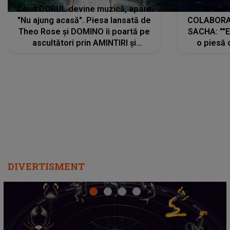
Când DORUL devine muzică, apare
Armin 
"Nu ajung acasă". Piesa lansată de
COLABORAR
Theo Rose și DOMINO îi poartă pe
SACHA: ""E
ascultători prin AMINTIRI și
o piesă 
REGĂSIRI, iar drumul emoțiilor
imediat pre
trece prin sufletul publicului:
cu mine șt
"Pentru toți cei care au plecat
păstrăm do
departe ca să le fie mai bine"
DIVERTISMENT