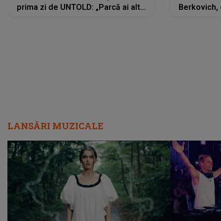
prima zi de UNTOLD: „Parcă ai altă
Berkovich, 
strălucire, emani putere,
accident ru
încredere, siguranță...”
Dacă nu 
LANSĂRI MUZICALE