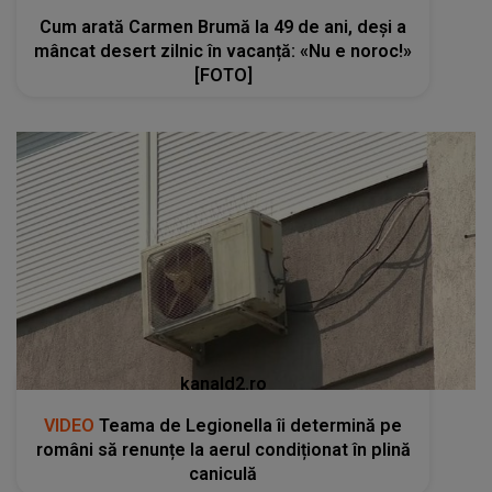
Cum arată Carmen Brumă la 49 de ani, deși a
mâncat desert zilnic în vacanță: «Nu e noroc!»
[FOTO]
kanald2.ro
VIDEO
Teama de Legionella îi determină pe
români să renunțe la aerul condiționat în plină
caniculă