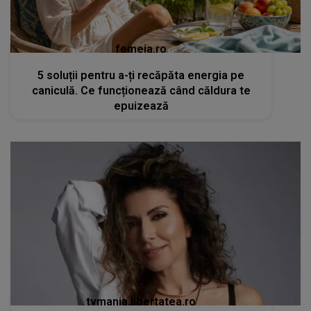
femeia.ro
5 soluții pentru a-ți recăpăta energia pe
caniculă. Ce funcționează când căldura te
epuizează
tvmania.libertatea.ro