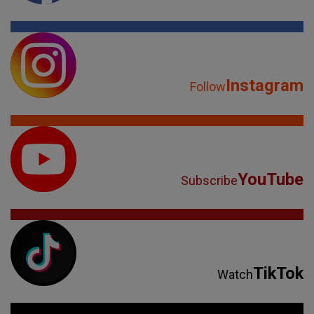
Instagram
Follow
YouTube
Subscribe
TikTok
Watch