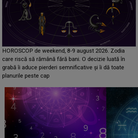
Emanuel a ținut ACEST DETALIU ASCUNS până
acum! În fața Alexandrei, concurentul din Casa Iubirii
face o MĂRTURISIRE NEAȘTEPTATĂ despre mama
sa: "I-am spus și ei în față, eu nu te iubesc pentru
că..."