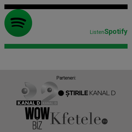
Spotify
Listen
Parteneri: