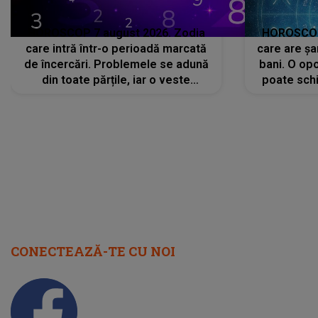
HOROSCOP 7 august 2026. Zodia
HOROSCOP 
care intră într-o perioadă marcată
care are șa
de încercări. Problemele se adună
bani. O opo
din toate părțile, iar o veste
poate schi
neașteptată îi dă planurile peste
la
cap
CONECTEAZĂ-TE CU NOI