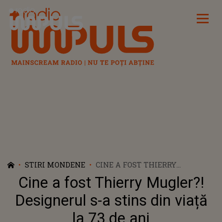
Radio Impuls
STIRI MONDENE
CINE A FOST THIERRY
MUGLER?! DESIGNERUL S-A
Cine a fost Thierry Mugler?!
STINS DIN VIAȚĂ LA 73 DE ANI
Designerul s-a stins din viață
la 73 de ani