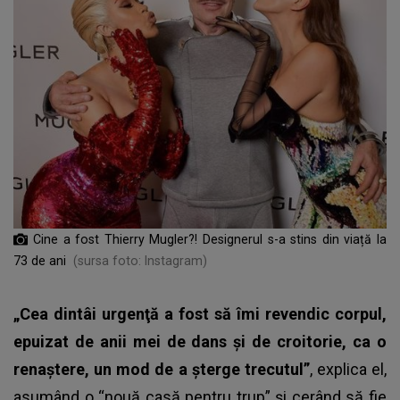
Cine a fost Thierry Mugler?! Designerul s-a stins din viață la
73 de ani
(sursa foto: Instagram)
„Cea dintâi urgenţă a fost să îmi revendic corpul,
epuizat de anii mei de dans şi de croitorie, ca o
renaştere, un mod de a şterge trecutul”
, explica el,
asumând o “nouă casă pentru trup” şi cerând să fie