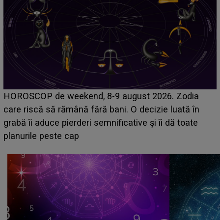
Emanuel a ținut ACEST DETALIU ASCUNS până
acum! În fața Alexandrei, concurentul din Casa Iubirii
face o MĂRTURISIRE NEAȘTEPTATĂ despre mama
sa: "I-am spus și ei în față, eu nu te iubesc pentru
că..."