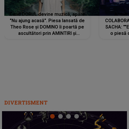
Când DORUL devine muzică, apare
Armin 
"Nu ajung acasă". Piesa lansată de
COLABORAR
Theo Rose și DOMINO îi poartă pe
SACHA: ""E
ascultători prin AMINTIRI și
o piesă 
REGĂSIRI, iar drumul emoțiilor
imediat pre
trece prin sufletul publicului:
cu mine șt
"Pentru toți cei care au plecat
păstrăm do
departe ca să le fie mai bine"
DIVERTISMENT