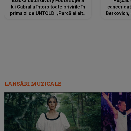
Ibacka după divorț! Fosta soție a
Pușcău!
lui Cabral a întors toate privirile în
cancer dato
prima zi de UNTOLD: „Parcă ai altă
Berkovich, 
strălucire, emani putere,
accident ru
încredere, siguranță...”
Dacă nu 
LANSĂRI MUZICALE