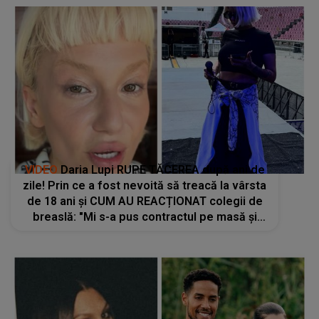
VIDEO
Daria Lupi RUPE TĂCEREA după ani de
zile! Prin ce a fost nevoită să treacă la vârsta
de 18 ani și CUM AU REACȚIONAT colegii de
breaslă: "Mi s-a pus contractul pe masă și
știți ce mi s-a spus? «Ești dispusă să te..."