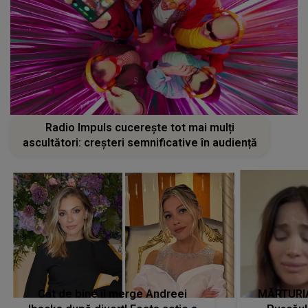
Radio Impuls cucerește tot mai mulți
ascultători: creșteri semnificative în audiență
Cât de bine îi merge Andreei
MĂRTURIA