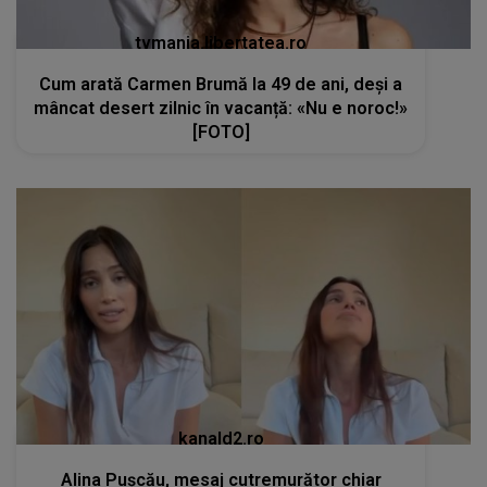
tvmania.libertatea.ro
Cum arată Carmen Brumă la 49 de ani, deși a
mâncat desert zilnic în vacanță: «Nu e noroc!»
[FOTO]
kanald2.ro
Alina Pușcău, mesaj cutremurător chiar