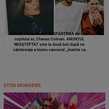
Jessie J a confirmat DESPĂRȚIREA de tatăl
copilului ei, Chanan Colman. ANUNȚUL
NEAȘTEPTAT vine la două luni după ce
cântăreața a învins cancerul: „Înainte ca
zvonurile să circule sau să apară informații
false...”
STIRI MONDENE