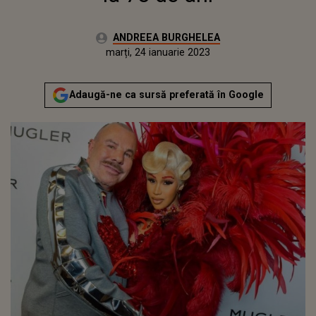
Autor:
ANDREEA BURGHELEA
Publicat:
luni, 24 ianuarie 2022
Actualizat:
marți, 24 ianuarie 2023
Adaugă-ne ca sursă preferată în Google