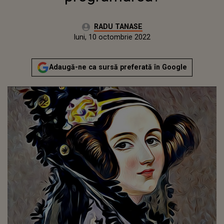
Autor:
RADU TANASE
Publicat:
luni, 10 octombrie 2022
Actualizat:
luni, 10 octombrie 2022
Adaugă-ne ca sursă preferată în Google