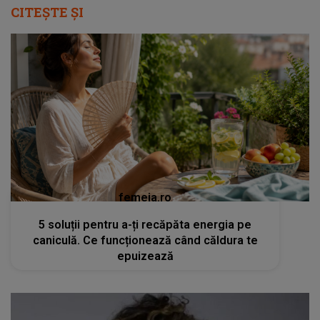
CITEȘTE ȘI
femeia.ro
5 soluții pentru a-ți recăpăta energia pe
caniculă. Ce funcționează când căldura te
epuizează