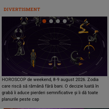
DIVERTISMENT
Emanuel a ținut ACEST DETALIU ASCUNS până
acum! În fața Alexandrei, concurentul din Casa Iubirii
face o MĂRTURISIRE NEAȘTEPTATĂ despre mama
sa: "I-am spus și ei în față, eu nu te iubesc pentru
că..."