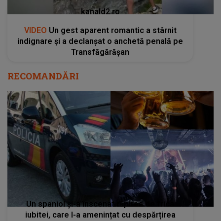
kanald2.ro
VIDEO
Un gest aparent romantic a stârnit
indignare și a declanșat o anchetă penală pe
Transfăgărășan
RECOMANDĂRI
Un spaniol și-a înscenat răpirea de frica
iubitei, care l-a amenințat cu despărțirea