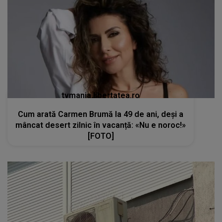
tvmania.libertatea.ro
Cum arată Carmen Brumă la 49 de ani, deși a
mâncat desert zilnic în vacanță: «Nu e noroc!»
[FOTO]