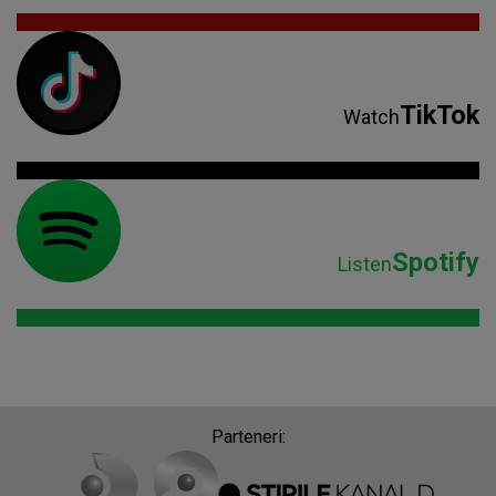
TikTok
Watch
Spotify
Listen
Parteneri: