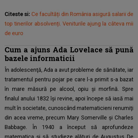
Citeste si:
Ce facultăți din România asigură salarii de
top tinerilor absolvenți. Veniturile ajung la câteva mii
de euro
Cum a ajuns Ada Lovelace să pună
bazele informaticii
În adolescenţă, Ada a avut probleme de sănătate, iar
tratamentul pentru pojar pe care l-a primit s-a bazat
în mare măsură pe alcool, opiu şi morfină. Spre
finalul anului 1832 îşi revine, apoi începe să iasă mai
mult în societate, cunoscând matematicieni renumiţi
din acea vreme, precum Mary Somerville şi Charles
Babbage. În 1940 a început să aprofundeze
matematica şi să studieze alături de Augustus De