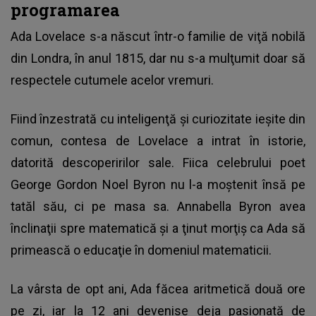
programarea
Ada Lovelace s-a născut într-o familie de viţă nobilă
din Londra, în anul 1815, dar nu s-a mulţumit doar să
respectele cutumele acelor vremuri.
Fiind înzestrată cu inteligenţă şi curiozitate ieşite din
comun, contesa de Lovelace a intrat în istorie,
datorită descoperirilor sale. Fiica celebrului poet
George Gordon Noel Byron nu l-a moştenit însă pe
tatăl său, ci pe masa sa. Annabella Byron avea
înclinaţii spre matematică şi a ţinut morţiş ca Ada să
primească o educaţie în domeniul matematicii.
La vârsta de opt ani, Ada făcea aritmetică două ore
pe zi, iar la 12 ani devenise deja pasionată de