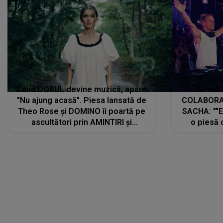
Când DORUL devine muzică, apare
Armin 
"Nu ajung acasă". Piesa lansată de
COLABORAR
Theo Rose și DOMINO îi poartă pe
SACHA: ""E
ascultători prin AMINTIRI și
o piesă 
REGĂSIRI, iar drumul emoțiilor
imediat pre
trece prin sufletul publicului:
cu mine șt
"Pentru toți cei care au plecat
păstrăm do
departe ca să le fie mai bine"