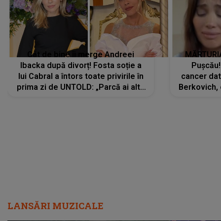
Cât de bine îi merge Andreei
MĂRTURIA
Ibacka după divorț! Fosta soție a
Pușcău!
lui Cabral a întors toate privirile în
cancer dato
prima zi de UNTOLD: „Parcă ai altă
Berkovich, 
strălucire, emani putere,
accident ru
încredere, siguranță...”
Dacă nu 
LANSĂRI MUZICALE