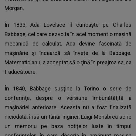
Morgan.
În 1833, Ada Lovelace îl cunoaşte pe Charles
Babbage, cel care dezvolta în acel moment o maşină
mecanică de calculat. Ada devine fascinată de
maşinărie şi încearcă să înveţe de la Babbage.
Matematicianul a acceptat să o ţină în preajma sa, ca
traducătoare.
În 1840, Babbage susţine la Torino o serie de
conferinţe, despre o versiune îmbunătăţită a
maşinăriei anterioare. Aceasta nu a fost finalizată
niciodată, însă un tânăr inginer, Luigi Menabrea scrie
un memoriu pe baza notițelor luate în timpul
conferințelor, în care descria în amănunt mașina