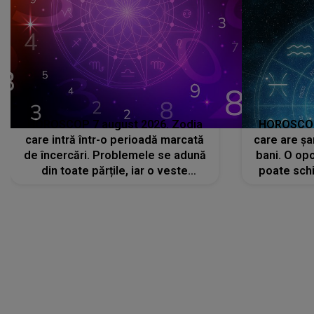
HOROSCOP 7 august 2026. Zodia
HOROSCOP 
care intră într-o perioadă marcată
care are șa
de încercări. Problemele se adună
bani. O opo
din toate părțile, iar o veste
poate schi
neașteptată îi dă planurile peste
la
cap