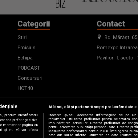
Categorii
Contact
Stiri
Bd. Mărăști 65
Emisiuni
Romexpo Intrarea
Echipa
Pavilion T, sector 
PODCAST
Concursuri
HOT40
dențiale
Atât noi, cât și partenerii noștri prelucrăm datele 
, precum identificatorii
Stocarea și/sau accesarea informațiilor de pe un 
reclamelor. Utilizarea profilurilor pentru selectarea con
estiona preferințele dvs.
îmbunătățirea serviciilor. Crearea profilurilor de conținu
orice moment pe pagina cu
pentru selectarea publicității personalizate. Crearea profil
ștri și nu vă vor afecta
Măsurarea performanței conținutului. Înțelegerea public
date din surse diferite. Utilizarea de date limitate pen