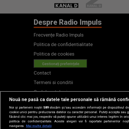
Despre Radio Impuls
Frecvențe Radio Impuls
Politica de confidentialitate
Politica de cookies
Gestionați preferințele
Contact
Termeni si conditii
Cod deontologic
Nouă ne pasă ca datele tale personale să rămână confi
Regulamente
Noi și partenerii noștri
589
stocăm și/sau accesăm informații pe dispozitivul dvs.
cookie unici pentru prelucrarea datelor cu caracter personal. Puteți accepta sau g
făcând clic mai jos, respectiv vă puteți opune utilizării unui interes legitim în 
politica de confidențialitate. Aceste alegeri vor fi raportate partenerilor no
navigarea.
Mai multe detalii