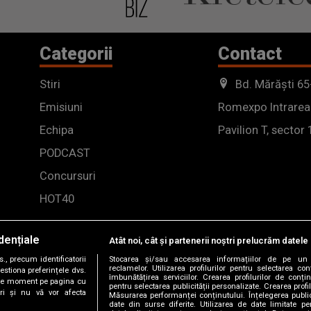
Categorii
Contact
Stiri
Bd. Mărăști 65
Emisiuni
Romexpo Intrarea
Echipa
Pavilion T, sector 
PODCAST
Concursuri
HOT40
dențiale
Atât noi, cât și partenerii noștri prelucrăm datele 
, precum identificatorii
Stocarea și/sau accesarea informațiilor de pe un 
reclamelor. Utilizarea profilurilor pentru selectarea con
estiona preferințele dvs.
îmbunătățirea serviciilor. Crearea profilurilor de conținu
orice moment pe pagina cu
pentru selectarea publicității personalizate. Crearea profil
ștri și nu vă vor afecta
Măsurarea performanței conținutului. Înțelegerea public
date din surse diferite. Utilizarea de date limitate pen