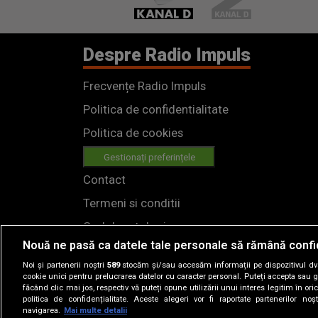
Despre Radio Impuls
Frecvențe Radio Impuls
Politica de confidentialitate
Politica de cookies
Gestionați preferințele
Contact
Termeni si conditii
Cod deontologic
Nouă ne pasă ca datele tale personale să rămână confi
Regulamente
Noi și partenerii noștri
589
stocăm și/sau accesăm informații pe dispozitivul dvs.
cookie unici pentru prelucrarea datelor cu caracter personal. Puteți accepta sau g
făcând clic mai jos, respectiv vă puteți opune utilizării unui interes legitim în 
politica de confidențialitate. Aceste alegeri vor fi raportate partenerilor no
navigarea.
Mai multe detalii