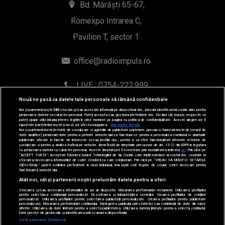
Bd. Mărăști 65-67,
Romexpo Intrarea C,
Pavilion T, sector 1
office@radioimpuls.ro
LIVE : 0754-222.999
Nouă ne pasă ca datele tale personale să rămână confidențiale
WhatsApp: 0754-222.999
Noi și partenerii noștri
589
stocăm și/sau accesăm informații pe dispozitivul dvs., precum identificatorii cookie unici pentru
prelucrarea datelor cu caracter personal. Puteți accepta sau gestiona preferințele dvs. făcând clic mai jos, respectiv vă
puteți opune utilizării unui interes legitim în orice moment pe pagina cu politica de confidențialitate. Aceste alegeri vor fi
raportate partenerilor noștri și nu vă vor afecta navigarea.
Mai multe detalii
Noi si partenerii nostri (retelele de socializare si agentiile de publicitate partenere, precum si furnizorii nostri de servicii de
date analitice) prelucram date pentru a permite website-ului sa functioneze, pentru a personaliza continutul si anunturile
publicitare afisate in functie de interesele si/sau profilul dvs., pentru a va oferi functionalitati aferente retelelor de
socializare si pentru a analiza traficul pe website. Beneficiati de drepturile prevazute de art. 15-22 din GDPR in legatura
cu prelucrarea datelor cu caracter personal. Aceste drepturi pot fi exercitate prin modalitatea indicata
aici
. Prin click pe
“ACCEPT TOATE”, acceptati folosirea tuturor Tehnologiilor de tip Cookie, care implica inclusiv acceptul dvs. cu privire la
stocarea/accesarea informatiilor de catre Vendor-ii cu care colaboram. Prin click pe “VREAU SA MODIFIC SETARILE
INDIVIDUAL” puteti schimba preferintele in mod individual, mai putin cele legate de cookie strict necesare pentru
functionarea website-ului.
Atât noi, cât și partenerii noștri prelucrăm datele pentru a oferi:
© 2019-2026 DOGAN MEDIA INTERNATIONAL SA, Toate
Stocarea și/sau accesarea informațiilor de pe un dispozitiv. Măsurarea performanței reclamelor. Utilizarea profilurilor
drepturile rezervate.
pentru selectarea conținutului personalizat. Dezvoltarea și îmbunătățirea serviciilor. Crearea profilurilor de conținut
personalizat. Utilizarea profilurilor pentru selectarea publicității personalizate. Crearea profilurilor pentru publicitate
personalizată. Măsurarea performanței conținutului. Înțelegerea publicului prin statistici sau combinații de date din surse
diferite. Utilizarea de date limitate pentru a selecta publicitatea. Utilizarea datelor limitate pentru a selecta conținutul.
Date precise de geolocație și identificarea prin scanarea dispozitivului.
Listă parteneri (furnizori)