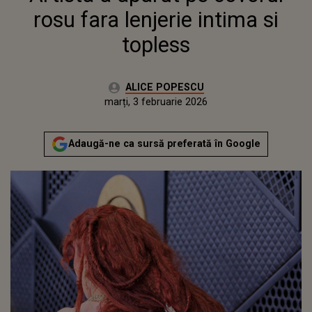
rosu fara lenjerie intima si
topless
Autor:
ALICE POPESCU
Publicat:
luni, 2 februarie 2026
Actualizat:
marți, 3 februarie 2026
Adaugă-ne ca sursă preferată în Google