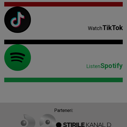
TikTok
Watch
Spotify
Listen
Parteneri: