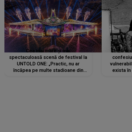
Cea mai mare și mai
Charli xc
spectaculoasă scenă de festival la
confesiu
UNTOLD ONE: „Practic, nu ar
vulnerabil
încăpea pe multe stadioane din
exista în
lume”. Evenimentul începe joi, 6
august 2026