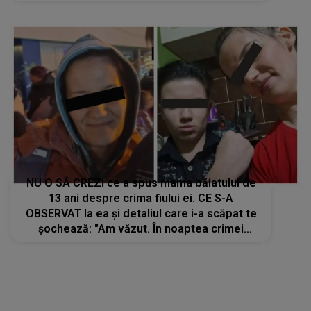
toate categoriile de oameni, inclusiv
generația crudă”
NU O SĂ CREZI ce a spus mama băiatului de
13 ani despre crima fiului ei. CE S-A
OBSERVAT la ea și detaliul care i-a scăpat te
șochează: "Am văzut. În noaptea crimei
eram..."