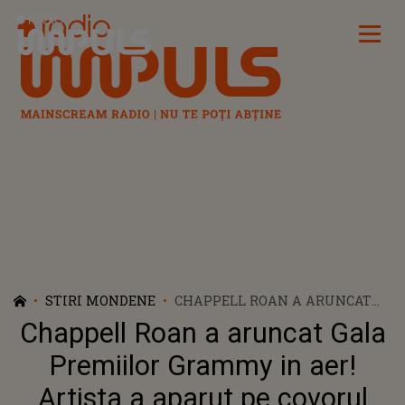
Radio Impuls
STIRI MONDENE
CHAPPELL ROAN A ARUNCAT
GALA PREMIILOR GRAMMY IN
Chappell Roan a aruncat Gala
AER! ARTISTA A APARUT PE
COVORUL ROSU FARA LENJERIE
Premiilor Grammy in aer!
INTIMA SI TOPLESS
Artista a aparut pe covorul