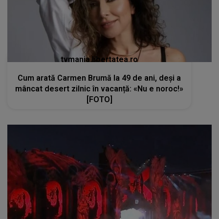
tvmania.libertatea.ro
Cum arată Carmen Brumă la 49 de ani, deși a
mâncat desert zilnic în vacanță: «Nu e noroc!»
[FOTO]