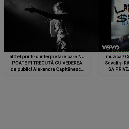
De această dată, "Dilaila" se simte
COLABORAR
altfel printr-o interpretare care NU
muzical! C
POATE FI TRECUTĂ CU VEDEREA
Savali și Ri
de public! Alexandra Căpitănescu
SĂ PRIV
a lansat VERSIUNEA LIVE a piesei