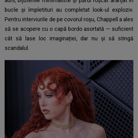
aurii, bijuteriile minimaliste și părul roșcat aranjat în
bucle și împletituri au completat look-ul exploziv.
Pentru interviurile de pe covorul roșu, Chappell a ales
să se acopere cu o capă bordo asortată — suficient
cât să lase loc imaginației, dar nu și să stingă
scandalul.