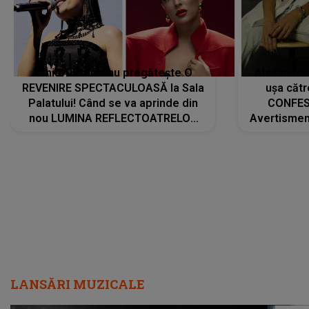
Tania Turtureanu pregătește O
Alexandra
REVENIRE SPECTACULOASĂ la Sala
ușa cătr
Palatului! Când se va aprinde din
CONFES
nou LUMINA REFLECTOATRELOR
Avertismentu
pentru artistă: " Vor fi multe
rămas ÎNT
cântece noi, în premieră. Cântece
au format-
care abia acum învață să respire"
"Am f
LANSĂRI MUZICALE