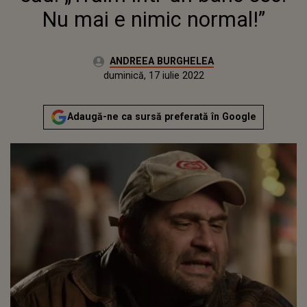
Nu mai e nimic normal!”
Autor:
ANDREEA BURGHELEA
Publicat:
marți, 1 decembrie 2020
Actualizat:
duminică, 17 iulie 2022
Adaugă-ne ca sursă preferată în Google