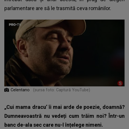
parlamentare are să le trasmită ceva românilor.
Celentano
(sursa foto: Captură YouTube)
„Cui mama dracu’ îi mai arde de poezie, doamnă?
Dumneavoastră nu vedeți cum trăim noi? Într-un
banc de-ala sec care nu-l înțelege nimeni.