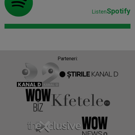
Spotify
Listen
Parteneri: