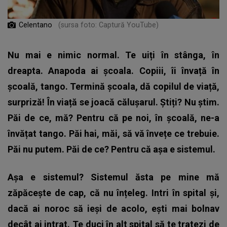
Celentano
(sursa foto: Captură YouTube)
Nu mai e nimic normal. Te uiți în stânga, în
dreapta. Anapoda ai școala. Copiii, îi învață în
școală, tango. Termină școala, dă copilul de viață,
surpriză! În viață se joacă călușarul. Știți? Nu știm.
Păi de ce, mă? Pentru că pe noi, în școală, ne-a
învățat tango. Păi hai, măi, să vă învețe ce trebuie.
Păi nu putem. Păi de ce? Pentru că așa e sistemul.
Așa e sistemul? Sistemul ăsta pe mine mă
zăpăcește de cap, că nu înțeleg. Intri în spital și,
dacă ai noroc să ieși de acolo, ești mai bolnav
decât ai intrat. Te duci în alt spital să te tratezi de