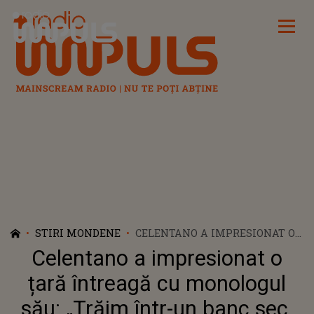
Radio Impuls
STIRI MONDENE
CELENTANO A IMPRESIONAT O
ȚARĂ ÎNTREAGĂ CU
Celentano a impresionat o
MONOLOGUL SĂU: „TRĂIM
ÎNTR-UN BANC SEC. NU MAI E
țară întreagă cu monologul
NIMIC NORMAL!”
său: „Trăim într-un banc sec.