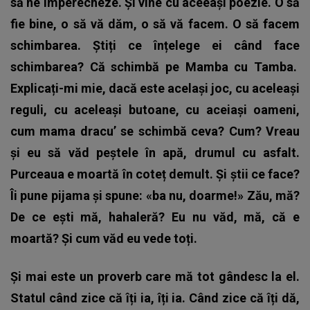
să ne împerecheze. Și vine cu aceeași poezie. O să
fie bine, o să vă dăm, o să vă facem. O să facem
schimbarea. Știți ce înțelege ei când face
schimbarea? Că schimbă pe Mamba cu Tamba.
Explicați-mi mie, dacă este același joc, cu aceleași
reguli, cu aceleași butoane, cu aceiași oameni,
cum mama dracu’ se schimbă ceva? Cum? Vreau
și eu să văd peștele în apă, drumul cu asfalt.
Purceaua e moartă în coteț demult. Și știi ce face?
Îi pune pijama și spune: «ba nu, doarme!» Zău, mă?
De ce ești mă, hahaleră? Eu nu văd, mă, că e
moartă? Și cum văd eu vede toți.
Și mai este un proverb care mă tot gândesc la el.
Statul când zice că îți ia, îți ia. Când zice că îți dă,