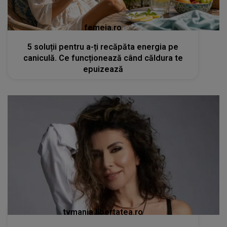
femeia.ro
5 soluții pentru a-ți recăpăta energia pe
caniculă. Ce funcționează când căldura te
epuizează
tvmania.libertatea.ro