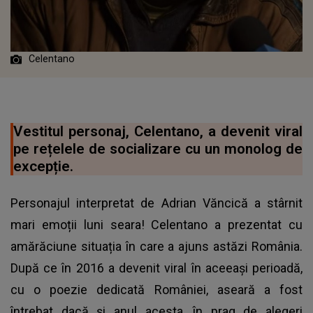
Celentano
Vestitul personaj, Celentano, a devenit viral
pe rețelele de socializare cu un monolog de
excepție.
Personajul interpretat de Adrian Văncică
a stârnit
mari emoții luni seara! Celentano a prezentat cu
amărăciune situația în care a ajuns astăzi România.
După ce în 2016 a devenit viral în aceeași perioadă,
cu o poezie dedicată României, aseară a fost
întrebat dacă și anul acesta, în prag de alegeri