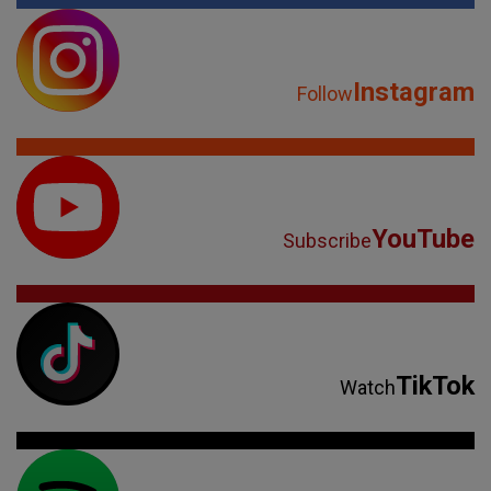
Instagram
Follow
YouTube
Subscribe
TikTok
Watch