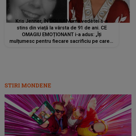
Kris Jenner, ÎN DOLIU! Mama vedetei s-a
stins din viață la vârsta de 91 de ani. CE
OMAGIU EMOȚIONANT i-a adus: „Îți
mulțumesc pentru fiecare sacrificiu pe care l-
ai făcut. Inimile noastre sunt sfâșiate”
STIRI MONDENE