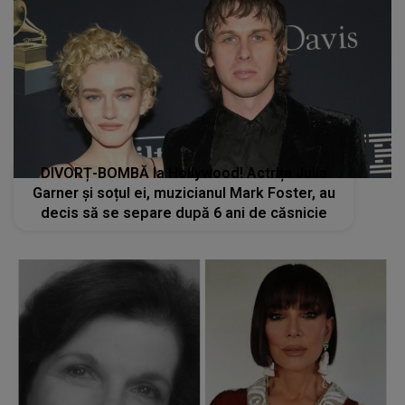
DIVORȚ-BOMBĂ la Hollywood! Actrița Julia
Garner și soțul ei, muzicianul Mark Foster, au
decis să se separe după 6 ani de căsnicie