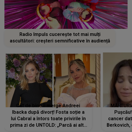
Radio Impuls cucerește tot mai mulți
ascultători: creșteri semnificative în audiență
Cât de bine îi merge Andreei
MĂRTURIA
Ibacka după divorț! Fosta soție a
Pușcău!
lui Cabral a întors toate privirile în
cancer dato
prima zi de UNTOLD: „Parcă ai altă
Berkovich, 
strălucire, emani putere,
accident ru