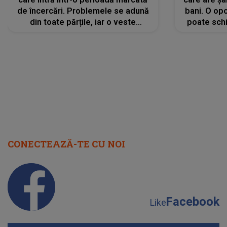
de încercări. Problemele se adună
bani. O opo
din toate părțile, iar o veste
poate schi
neașteptată îi dă planurile peste
la
cap
CONECTEAZĂ-TE CU NOI
Facebook
Like