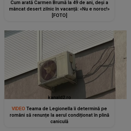
Cum arată Carmen Brumă la 49 de ani, deși a
mâncat desert zilnic în vacanță: «Nu e noroc!»
[FOTO]
kanald2.ro
VIDEO
Teama de Legionella îi determină pe
români să renunțe la aerul condiționat în plină
caniculă