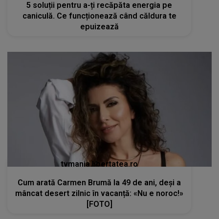
5 soluții pentru a-ți recăpăta energia pe
caniculă. Ce funcționează când căldura te
epuizează
tvmania.libertatea.ro
Cum arată Carmen Brumă la 49 de ani, deși a
mâncat desert zilnic în vacanță: «Nu e noroc!»
[FOTO]