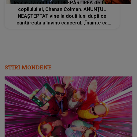
Jessie J a confirmat DESPĂRȚIREA de tatăl
copilului ei, Chanan Colman. ANUNȚUL
NEAȘTEPTAT vine la două luni după ce
cântăreața a învins cancerul: „Înainte ca
zvonurile să circule sau să apară informații
false...”
STIRI MONDENE