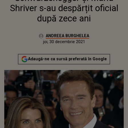
Shriver s-au despărțit oficial
după zece ani
Autor:
ANDREEA BURGHELEA
Publicat:
joi, 30 decembrie 2021
Actualizat:
joi, 30 decembrie 2021
Adaugă-ne ca sursă preferată în Google