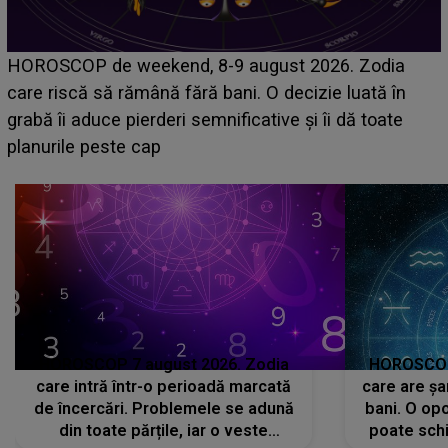
Emanuel a ținut ACEST DETALIU ASCUNS până
acum! În fața Alexandrei, concurentul din Casa Iubirii
face o MĂRTURISIRE NEAȘTEPTATĂ despre mama
sa: "I-am spus și ei în față, eu nu te iubesc pentru
că..."
HOROSCOP 7 august 2026. Zodia
HOROSCOP 
care intră într-o perioadă marcată
care are șa
de încercări. Problemele se adună
bani. O opo
din toate părțile, iar o veste
poate schi