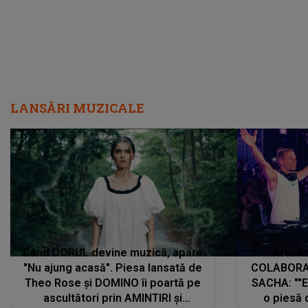
LANSĂRI MUZICALE
Când DORUL devine muzică, apare
Armin 
"Nu ajung acasă". Piesa lansată de
COLABORAR
Theo Rose și DOMINO îi poartă pe
SACHA: ""E
ascultători prin AMINTIRI și
o piesă 