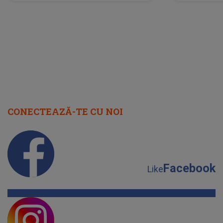
neașteptată îi dă planurile peste
la
cap
CONECTEAZĂ-TE CU NOI
Facebook
Like