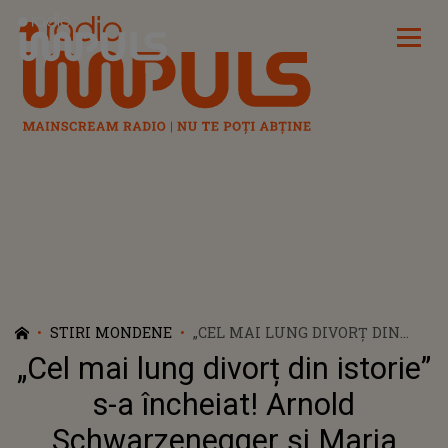
Radio Impuls
STIRI MONDENE
„CEL MAI LUNG DIVORȚ DIN
ISTORIE” S-A ÎNCHEIAT! ARNOLD
„Cel mai lung divorț din istorie”
SCHWARZENEGGER ȘI MARIA
SHRIVER S-AU DESPĂRȚIT
s-a încheiat! Arnold
OFICIAL DUPĂ ZECE ANI
Schwarzenegger și Maria