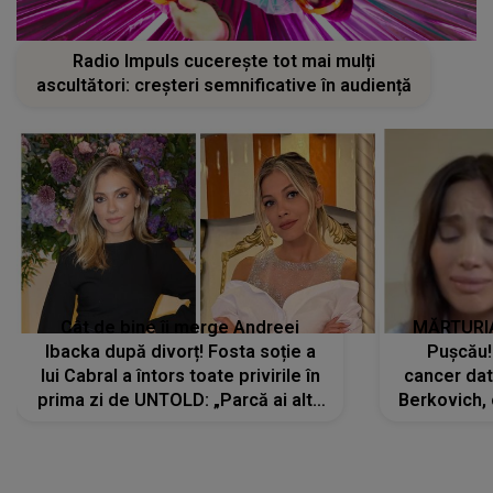
Radio Impuls cucerește tot mai mulți
ascultători: creșteri semnificative în audiență
Cât de bine îi merge Andreei
MĂRTURIA
Ibacka după divorț! Fosta soție a
Pușcău!
lui Cabral a întors toate privirile în
cancer dato
prima zi de UNTOLD: „Parcă ai altă
Berkovich, 
strălucire, emani putere,
accident ru
încredere, siguranță...”
Dacă nu 