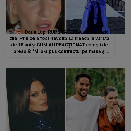
VIDEO
Daria Lupi RUPE TĂCEREA după ani de
zile! Prin ce a fost nevoită să treacă la vârsta
de 18 ani și CUM AU REACȚIONAT colegii de
breaslă: "Mi s-a pus contractul pe masă și
știți ce mi s-a spus? «Ești dispusă să te..."