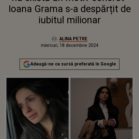
Ioana Grama s-a despărțit de
iubitul milionar
Autor:
ALINA PETRE
Publicat:
luni, 18 decembrie 2023
Actualizat:
miercuri, 18 decembrie 2024
Adaugă-ne ca sursă preferată în Google