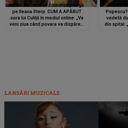
MESAJUL care a făcut-o să plângă
CE SE Î
pe Ileana Sterp. CUM A APĂRUT
Popescu?
sora lui Culiță în mediul online: „Va
vedetă du
veni ziua când povara va dispărea,
din spital:
iar lacrimile...”
LANSĂRI MUZICALE