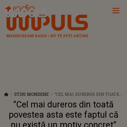
Radio Impuls
STIRI MONDENE
”CEL MAI DUREROS DIN TOATĂ
POVESTEA ASTA ESTE FAPTUL
”Cel mai dureros din toată
CĂ NU EXISTĂ UN MOTIV
CONCRET” IOANA GRAMA S-A
povestea asta este faptul că
DESPĂRȚIT DE IUBITUL
nu există un motiv concret”
MILIONAR