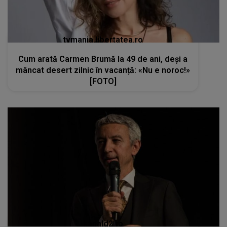
tvmania.libertatea.ro
Cum arată Carmen Brumă la 49 de ani, deși a
mâncat desert zilnic în vacanță: «Nu e noroc!»
[FOTO]
kanald2.ro