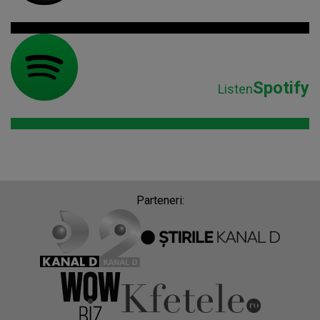
Spotify
Listen
Parteneri: