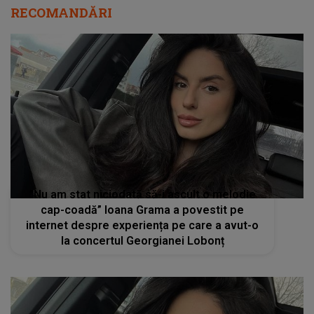
RECOMANDĂRI
”Nu am stat niciodată să-i ascult o melodie
cap-coadă” Ioana Grama a povestit pe
internet despre experiența pe care a avut-o
la concertul Georgianei Lobonț