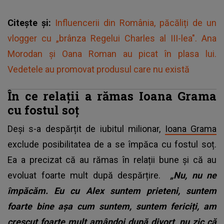
Citește și:
Influencerii din România, păcăliți de un
vlogger cu „brânza Regelui Charles al III-lea". Ana
Morodan și Oana Roman au picat în plasa lui.
Vedetele au promovat produsul care nu există
În ce relații a rămas Ioana Grama
cu fostul soț
Deși s-a despărțit de iubitul milionar,
Ioana Grama
exclude posibilitatea de a se împăca cu fostul soț.
Ea a precizat că au rămas în relații bune și că au
evoluat foarte mult după despărțire.
„Nu, nu ne
împăcăm. Eu cu Alex suntem prieteni, suntem
foarte bine așa cum suntem, suntem fericiți, am
crescut foarte mult amândoi după divorț, nu zic că