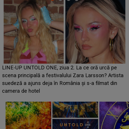
Ce a dezvăluit noua concurentă din "Casa Iubirii" l-a
luat prin surprindere pe Emanuel. CINE ESTE
BĂIATUL VIZAT de Alexandra?! Aflându-se în fața
faptului împlinit, A RECUNOSCUT IMEDIAT: "Am
avut..."