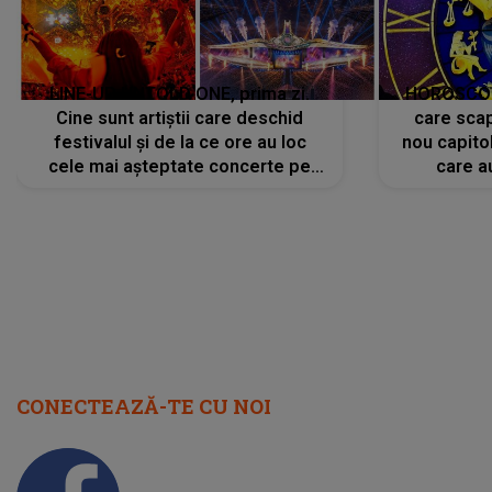
LINE-UP UNTOLD ONE, prima zi.
HOROSCOP 
Cine sunt artiștii care deschid
care scap
festivalul și de la ce ore au loc
nou capitol
cele mai așteptate concerte pe
care a
scena principală?
perioadă 
CONECTEAZĂ-TE CU NOI