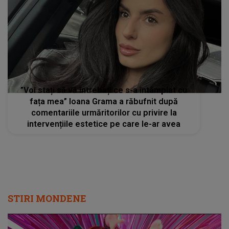
”Voi stați să vă întrebați ce s-a întâmplat cu
fața mea” Ioana Grama a răbufnit după
comentariile urmăritorilor cu privire la
intervențiile estetice pe care le-ar avea
STIRI MONDENE