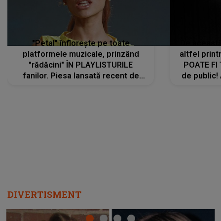
"Petal" înflorește pe toate
De această 
platformele muzicale, prinzând
altfel prin
"rădăcini" ÎN PLAYLISTURILE
POATE FI
fanilor. Piesa lansată recent de
de public!
Ariana Grande îi face pe
a lansat V
ascultători SĂ O ASCULTE PE
REPEAT
DIVERTISMENT