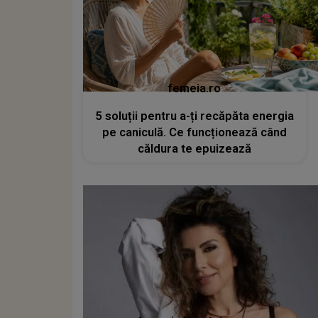
femeia.ro
5 soluții pentru a-ți recăpăta energia
pe caniculă. Ce funcționează când
căldura te epuizează