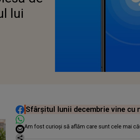
l lui
0
DISTRIBUIE ARTICOLUL
Sfârșitul lunii decembrie vine cu
Am fost curioși să aflăm care sunt cele mai căut