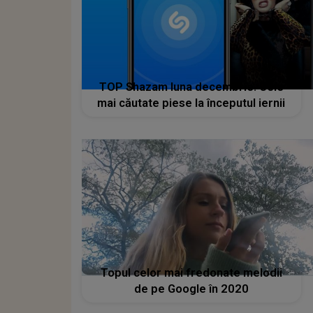
TOP Shazam luna decembrie. Cele
mai căutate piese la începutul iernii
Topul celor mai fredonate melodii
de pe Google în 2020