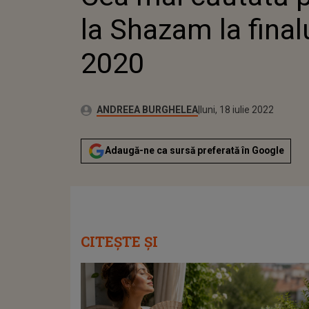
la Shazam la finalu
2020
Publicat:
Autor:
marți, 29 decembrie 202
Actualizat:
ANDREEA BURGHELEA
luni, 18 iulie 2022
Adaugă-ne ca sursă preferată în Google
CITEȘTE ȘI