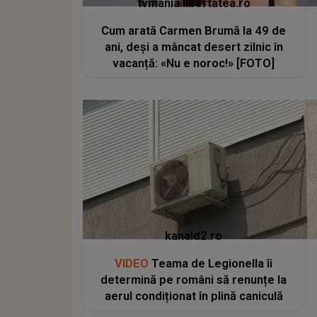
tvmania.libertatea.ro
Cum arată Carmen Brumă la 49 de
ani, deși a mâncat desert zilnic în
vacanță: «Nu e noroc!» [FOTO]
kanald2.ro
VIDEO
Teama de Legionella îi
determină pe români să renunțe la
aerul condiționat în plină caniculă