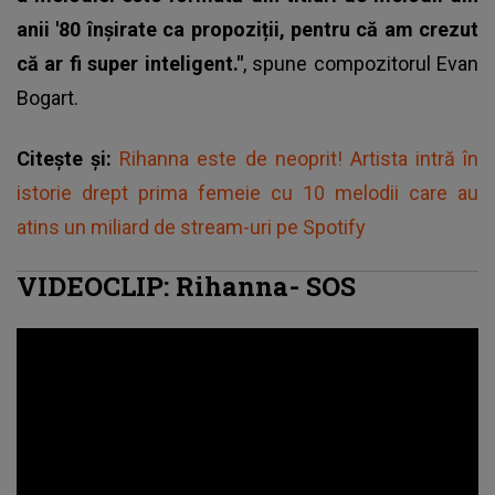
anii '80 înșirate ca propoziții, pentru că am crezut
că ar fi super inteligent."
, spune compozitorul Evan
Bogart.
Citește și:
Rihanna este de neoprit! Artista intră în
istorie drept prima femeie cu 10 melodii care au
atins un miliard de stream-uri pe Spotify
VIDEOCLIP: Rihanna- SOS