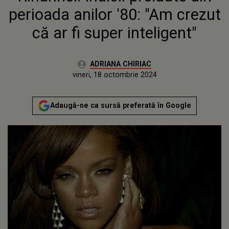
INTELIGENT"
perioada anilor '80: "Am crezut
că ar fi super inteligent"
Autor:
ADRIANA CHIRIAC
Publicat:
vineri, 18 octombrie 2024
Actualizat:
vineri, 18 octombrie 2024
Adaugă-ne ca sursă preferată în Google