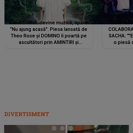
Când DORUL devine muzică, apare
Armin 
"Nu ajung acasă". Piesa lansată de
COLABORAR
Theo Rose și DOMINO îi poartă pe
SACHA: ""E
ascultători prin AMINTIRI și
o piesă 
REGĂSIRI, iar drumul emoțiilor
imediat pre
trece prin sufletul publicului:
cu mine șt
"Pentru toți cei care au plecat
păstrăm do
departe ca să le fie mai bine"
DIVERTISMENT