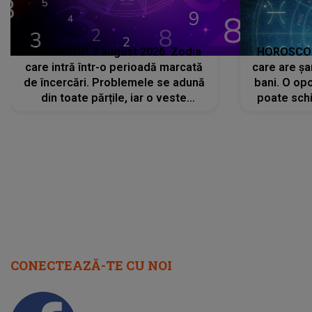
HOROSCOP 7 august 2026. Zodia
HOROSCOP 
care intră într-o perioadă marcată
care are șa
de încercări. Problemele se adună
bani. O opo
din toate părțile, iar o veste
poate schi
neașteptată îi dă planurile peste
la
cap
CONECTEAZĂ-TE CU NOI