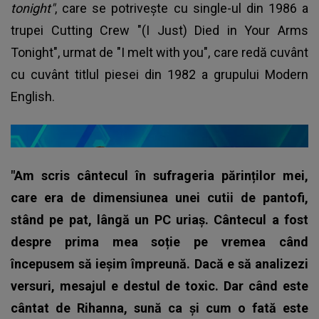
tonight"
, care se potrivește cu single-ul din 1986 a
trupei Cutting Crew "(I Just) Died in Your Arms
Tonight", urmat de "I melt with you", care redă cuvânt
cu cuvânt titlul piesei din 1982 a grupului Modern
English.
"Am scris cântecul în sufrageria părinților mei,
care era de dimensiunea unei cutii de pantofi,
stând pe pat, lângă un PC uriaș. Cântecul a fost
despre prima mea soție pe vremea când
începusem să ieșim împreună. Dacă e să analizezi
versuri, mesajul e destul de toxic. Dar când este
cântat de Rihanna, sună ca și cum o fată este