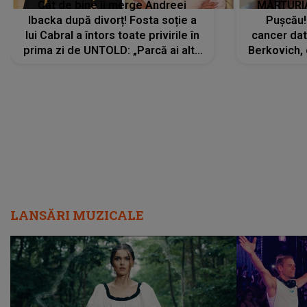
Cât de bine îi merge Andreei
MĂRTURIA
Ibacka după divorț! Fosta soție a
Pușcău!
lui Cabral a întors toate privirile în
cancer dato
prima zi de UNTOLD: „Parcă ai altă
Berkovich, 
strălucire, emani putere,
accident ru
încredere, siguranță...”
Dacă nu 
LANSĂRI MUZICALE