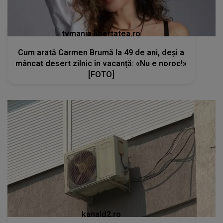
tvmania.libertatea.ro
Cum arată Carmen Brumă la 49 de ani, deși a
mâncat desert zilnic în vacanță: «Nu e noroc!»
[FOTO]
kanald2.ro