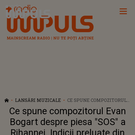
Radio Impuls
LANSĂRI MUZICALE
CE SPUNE COMPOZITORUL
EVAN BOGART DESPRE
Ce spune compozitorul Evan
PIESA "SOS" A RIHANNEI.
INDICII PRELUATE DIN
Bogart despre piesa "SOS" a
PERIOADA ANILOR '80: "AM
Rihannei. Indicii preluate din
CREZUT CĂ AR FI SUPER