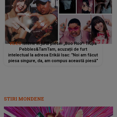
VIDEO
Isterie în jurul piesei „Boo Hoo”! Trupa
Pebbles&TamTam, acuzații de furt
intelectual la adresa Erikăi Isac: "Noi am făcut
piesa singure, da, am compus această piesă"
STIRI MONDENE