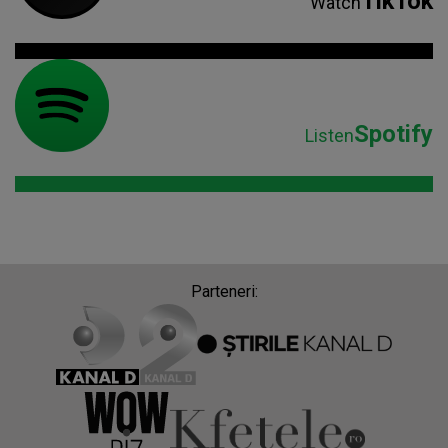
TikTok
Watch
Spotify
Listen
Parteneri: