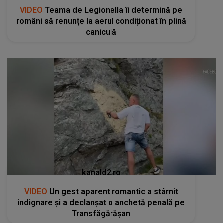
VIDEO
Teama de Legionella îi determină pe
români să renunțe la aerul condiționat în plină
caniculă
kanald2.ro
VIDEO
Un gest aparent romantic a stârnit
indignare și a declanșat o anchetă penală pe
Transfăgărășan