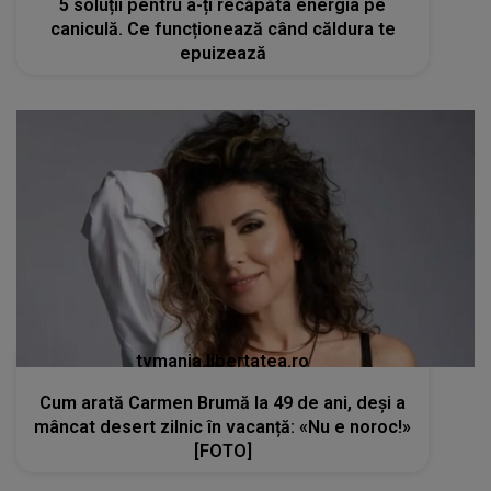
5 soluții pentru a-ți recăpăta energia pe
caniculă. Ce funcționează când căldura te
epuizează
tvmania.libertatea.ro
Cum arată Carmen Brumă la 49 de ani, deși a
mâncat desert zilnic în vacanță: «Nu e noroc!»
[FOTO]