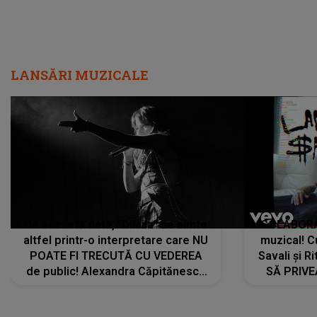
LANSĂRI MUZICALE
De această dată, "Dilaila" se simte
COLABORAR
altfel printr-o interpretare care NU
muzical! C
POATE FI TRECUTĂ CU VEDEREA
Savali și Ri
de public! Alexandra Căpitănescu
SĂ PRIV
a lansat VERSIUNEA LIVE a piesei