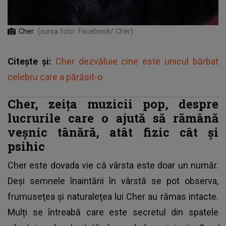
Cher
(sursa foto: Facebook/ Cher)
Citește și:
Cher dezvăluie cine este unicul bărbat
celebru care a părăsit-o
Cher, zeiţa muzicii pop, despre
lucrurile care o ajută să rămână
veșnic tânără, atât fizic cât și
psihic
Cher este dovada vie că vârsta este doar un număr.
Deşi semnele înaintării în vârstă se pot observa,
frumuseţea şi naturaleţea lui
Cher
au rămas intacte.
Mulți se întreabă care este secretul din spatele