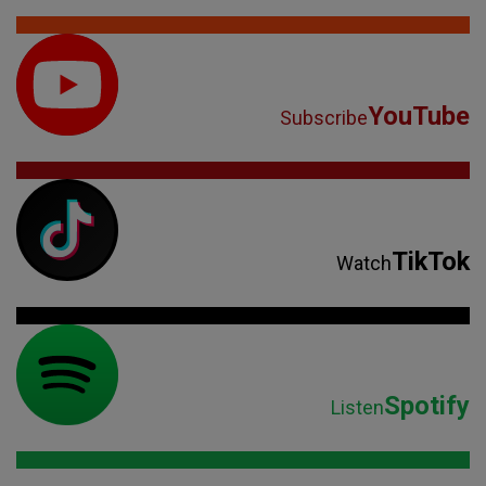
YouTube
Subscribe
TikTok
Watch
Spotify
Listen