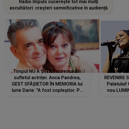
Radio Impuls cucerește tot mai mulți
ascultători: creșteri semnificative în audiență
Timpul NU A ȘTERS durerea din
Tania Tu
sufletul actriței. Anca Pandrea,
REVENIRE 
GEST SFÂȘIETOR ÎN MEMORIA lui
Palatului!
Iurie Darie: "A fost copleșitor. Pe
nou LUMI
măsură ce trece timpul parcă..."
pentru a
cântece no
care abia 