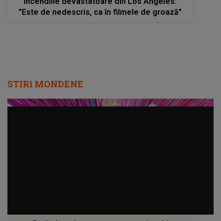
incendiile devastatoare din Los Angeles:
"Este de nedescris, ca în filmele de groază"
STIRI MONDENE