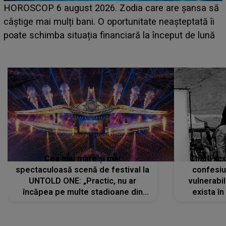
LINE-UP UNTOLD ONE, prima zi. Cine sunt artiștii
care deschid festivalul și de la ce ore au loc cele mai
așteptate concerte pe scena principală?
Cea mai mare și mai
Charli xc
spectaculoasă scenă de festival la
confesiu
UNTOLD ONE: „Practic, nu ar
vulnerabil
încăpea pe multe stadioane din
exista în
lume”. Evenimentul începe joi, 6
august 2026