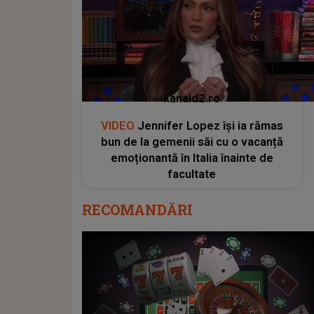
kanald2.ro
VIDEO
Jennifer Lopez își ia rămas
bun de la gemenii săi cu o vacanță
emoționantă în Italia înainte de
facultate
RECOMANDĂRI