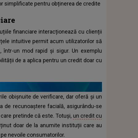
r simplificate pentru obținerea de credite
ciare
țiile financiare interacționează cu clienții
fețele intuitive permit acum utilizatorilor să
ă, într-un mod rapid și sigur. Un exemplu
ității de a aplica pentru un credit doar cu
e obișnuite de verificare, dar oferă și un
ia de recunoaștere facială, asigurându-se
 care pretinde că este. Totuși,
un credit cu
ținut doar de la anumite instituții care au
re pe nevoile consumatorilor.