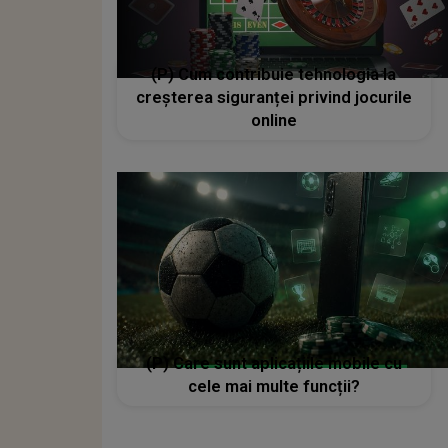
(P) Cum contribuie tehnologia la
creșterea siguranței privind jocurile
online
(P) Care sunt aplicațiile mobile cu
cele mai multe funcții?