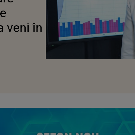
le
a veni în