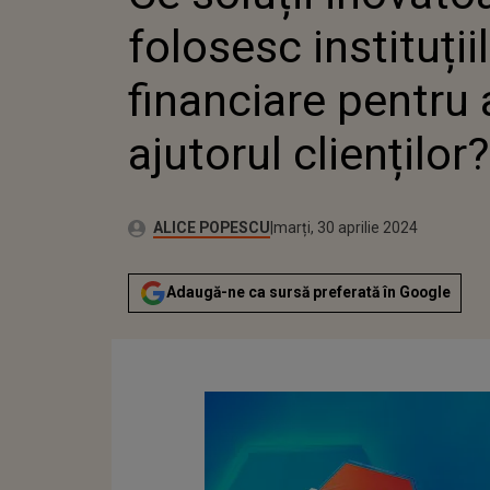
folosesc instituții
financiare pentru 
ajutorul clienților?
Publicat:
Autor:
marți, 30 aprilie 2024
Actualizat:
ALICE POPESCU
marți, 30 aprilie 2024
Adaugă-ne ca sursă preferată în Google