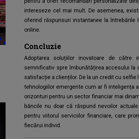
pentru a oferi recomandări personalizate des
intereseze cel mai mult. De asemenea, există 
oferind răspunsuri instantanee la întrebările l
online.
Concluzie
Adoptarea soluțiilor inovatoare de către in
semnificativ spre îmbunătățirea accesului la s
satisfacție a clienților. De la un credit cu selfie
tehnologiilor emergente cum ar fi inteligența ar
orizonturi pentru un sector financiar mai dinam
băncile nu doar că răspund nevoilor actuale
pentru viitorul serviciilor financiare, care pro
fiecărui individ.