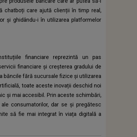
pre produsele bancare care ar putea să-i
chatboți care ajută clienții în timp real,
or și ghidându-i în utilizarea platformelor
stituțiile financiare reprezintă un pas
ervicii financiare și creșterea gradului de
 la băncile fără sucursale fizice și utilizarea
tificială, toate aceste inovații deschid noi
ic și mai accesibil. Prin aceste schimbări,
 ale consumatorilor, dar se și pregătesc
mite să fie mai integrat în viața digitală a