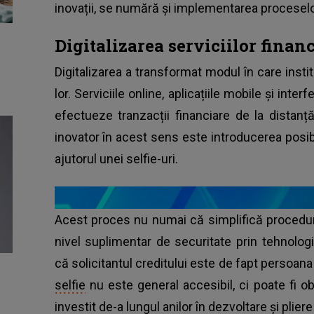
inovații, se numără și implementarea proceselo
Digitalizarea serviciilor finan
Digitalizarea a transformat modul în care institu
lor. Serviciile online, aplicațiile mobile și inter
efectueze tranzacții financiare de la distanț
inovator în acest sens este introducerea posibil
ajutorul unei selfie-uri.
Acest proces nu numai că simplifică proceduril
nivel suplimentar de securitate prin tehnolog
că solicitantul creditului este de fapt persoana
selfie
nu este general accesibil, ci poate fi ob
investit de-a lungul anilor în dezvoltare și plie