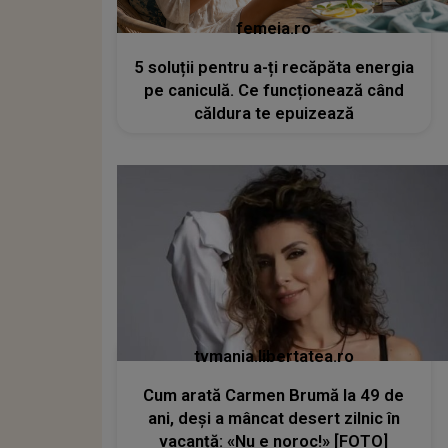
femeia.ro
5 soluții pentru a-ți recăpăta energia
pe caniculă. Ce funcționează când
căldura te epuizează
tvmania.libertatea.ro
Cum arată Carmen Brumă la 49 de
ani, deși a mâncat desert zilnic în
vacanță: «Nu e noroc!» [FOTO]