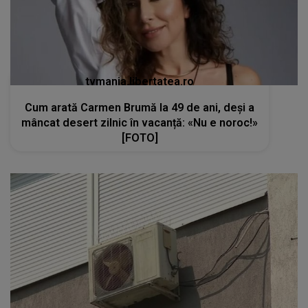
tvmania.libertatea.ro
Cum arată Carmen Brumă la 49 de ani, deși a
mâncat desert zilnic în vacanță: «Nu e noroc!»
[FOTO]