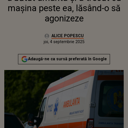
maşina peste ea, lăsând-o să
agonizeze
Autor:
ALICE POPESCU
Publicat:
joi, 4 septembrie 2025
Adaugă-ne ca sursă preferată în Google