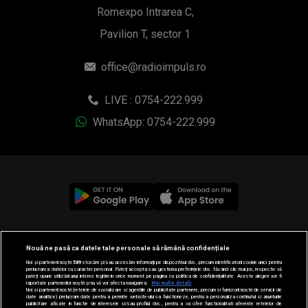
Romexpo Intrarea C,
Pavilion T, sector 1
office@radioimpuls.ro
LIVE : 0754-222.999
WhatsApp: 0754-222.999
© 2019-2026 DOGAN MEDIA INTERNATIONAL SA, Toate
Nouă ne pasă ca datele tale personale să rămână confidențiale
drepturile rezervate.
Noi și partenerii noștri
589
stocăm și/sau accesăm informații pe dispozitivul dvs., precum identificatorii cookie unici pentru
prelucrarea datelor cu caracter personal. Puteți accepta sau gestiona preferințele dvs. făcând clic mai jos, respectiv vă
puteți opune utilizării unui interes legitim în orice moment pe pagina cu politica de confidențialitate. Aceste alegeri vor fi
raportate partenerilor noștri și nu vă vor afecta navigarea.
Mai multe detalii
Noi si partenerii nostri (retelele de socializare si agentiile de publicitate partenere, precum si furnizorii nostri de servicii de
date analitice) prelucram date pentru a permite website-ului sa functioneze, pentru a personaliza continutul si anunturile
publicitare afisate in functie de interesele si/sau profilul dvs., pentru a va oferi functionalitati aferente retelelor de