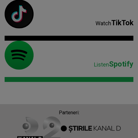
TikTok
Watch
Spotify
Listen
Parteneri: