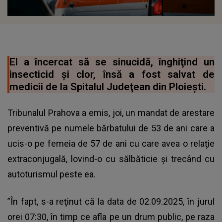
El a încercat să se sinucidă, înghiţind un
insecticid şi clor, însă a fost salvat de
medicii de la Spitalul Judeţean din Ploieşti.
Tribunalul Prahova a emis, joi, un mandat de arestare
preventivă pe numele bărbatului de 53 de ani care a
ucis-o pe femeia de 57 de ani cu care avea o relaţie
extraconjugală, lovind-o cu sălbăticie şi trecând cu
autoturismul peste ea.
”În fapt, s-a reţinut că la data de 02.09.2025, în jurul
orei 07:30, în timp ce afla pe un drum public, pe raza