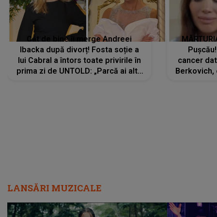
Cât de bine îi merge Andreei
MĂRTURIA
Ibacka după divorț! Fosta soție a
Pușcău!
lui Cabral a întors toate privirile în
cancer dato
prima zi de UNTOLD: „Parcă ai altă
Berkovich, 
strălucire, emani putere,
accident ru
încredere, siguranță...”
Dacă nu 
LANSĂRI MUZICALE