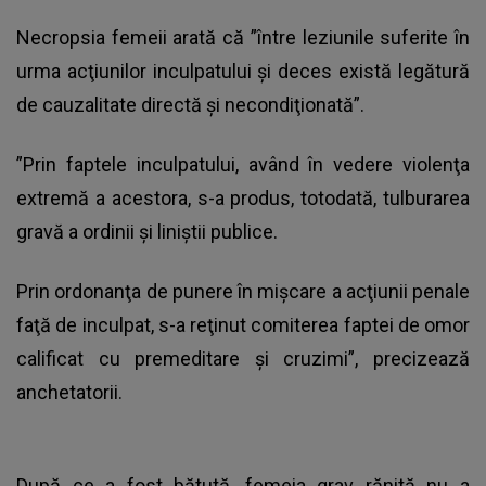
Necropsia femeii arată că ”între leziunile suferite în
urma acţiunilor inculpatului şi deces există legătură
de cauzalitate directă şi necondiţionată”.
”Prin faptele inculpatului, având în vedere violenţa
extremă a acestora, s-a produs, totodată, tulburarea
gravă a ordinii şi liniştii publice.
Prin ordonanţa de punere în mişcare a acţiunii penale
faţă de inculpat, s-a reţinut comiterea faptei de omor
calificat cu premeditare şi cruzimi”, precizează
anchetatorii.
După ce a fost bătută, femeia grav rănită nu a