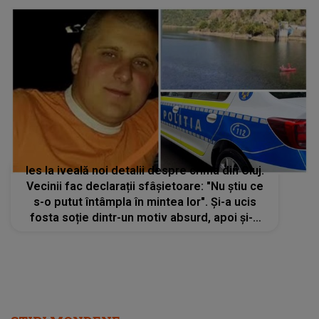
Ies la iveală noi detalii despre crima din Cluj.
Vecinii fac declarații sfâșietoare: "Nu știu ce
s-o putut întâmpla în mintea lor". Și-a ucis
fosta soție dintr-un motiv absurd, apoi și-a
pus capăt zilelor. Adevărul din spatele faptei
te răscolește