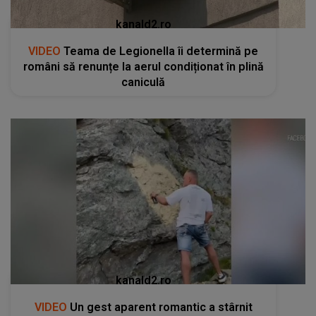
kanald2.ro
VIDEO
Teama de Legionella îi determină pe
români să renunțe la aerul condiționat în plină
caniculă
kanald2.ro
VIDEO
Un gest aparent romantic a stârnit