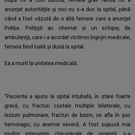
anunţat autorităţile şi nici nu s-a dus la spital, până
când a fost văzută de o altă femeie care a anunţat
Poliţia. Poliţişti au chemat şi un echipaj de
ambulanţă, care i-a acordat victimei îngrijiri medicale,
femeia fiind luată şi dusă la spital.
Ea a murit la unitatea medicală.
”Pacienta a ajuns la spital intubată, în stare foarte
gravă, cu fracturi costale multiple bilaterale, cu
leziuni pulmonare, fracturi de bazin, se afla în şoc
hemoragic, cu anemie severă. A fost supusă mai
multor intervenţii chirurgicale de urgenţă, s-a