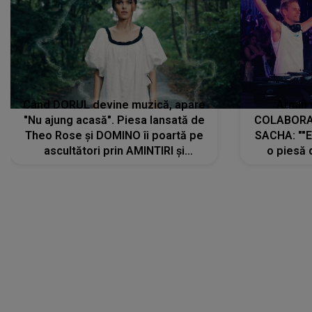
Când DORUL devine muzică, apare
Armin 
"Nu ajung acasă". Piesa lansată de
COLABORAR
Theo Rose și DOMINO îi poartă pe
SACHA: ""E
ascultători prin AMINTIRI și
o piesă 
REGĂSIRI, iar drumul emoțiilor
imediat pre
trece prin sufletul publicului:
cu mine șt
"Pentru toți cei care au plecat
păstrăm do
departe ca să le fie mai bine"