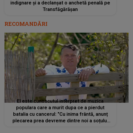
indignare și a declanșat o anchetă penală pe
Transfăgărășan
RECOMANDĂRI
El este cunoscutul interpret de muzica
populara care a murit dupa ce a pierdut
batalia cu cancerul: "Cu inima frântă, anunț
plecarea prea devreme dintre noi a soțului
meu iubit"