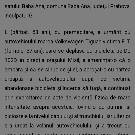
satului Baba Ana, comuna Baba Ana, judeţul Prahova,
inculpatul G.
I. (bărbat, 53 ani), cu premeditare, a urmărit cu
autovehiculul marca Volkswagen Tiguan victima F. T.
(femeie, 57 ani), care se deplasa cu bicicleta pe DJ
102D, în direcţia oraşului Mizil, a ameninţat-o că o
omoară şi că se sinucide şi el, a acroşat-o cu partea
dreaptă a autovehiculului după ce victima
abandonase bicicleta şi încerca să fugă, a continuat
prin exercitarea de acte de violenţă fizică de mare
intensitate asupra acesteia, lovind-o cu pumnii şi
picioarele la nivelul capului şi al trunchiului, iar ulterior
s-a urcat la volanul autovehiculului şi a trecut cu
roţile acestuia peste corpul victimei care zăcea,