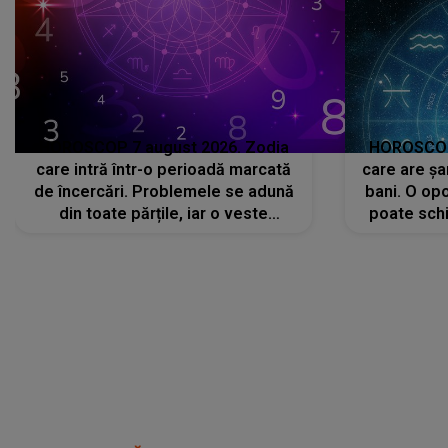
HOROSCOP 7 august 2026. Zodia
HOROSCOP 
care intră într-o perioadă marcată
care are șa
de încercări. Problemele se adună
bani. O opo
din toate părțile, iar o veste
poate schi
neașteptată îi dă planurile peste
la
cap