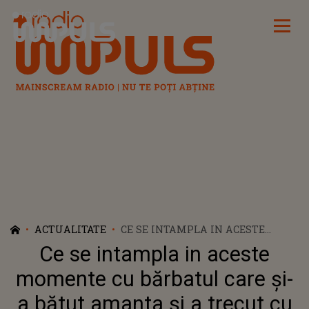
Radio Impuls
ACTUALITATE
CE SE INTAMPLA IN ACESTE
MOMENTE CU BĂRBATUL CARE ŞI-
Ce se intampla in aceste
A BĂTUT AMANTA ŞI A TRECUT
CU MAŞINA PESTE EA, LĂSÂND-O
momente cu bărbatul care şi-
SĂ AGONIZEZE
a bătut amanta şi a trecut cu