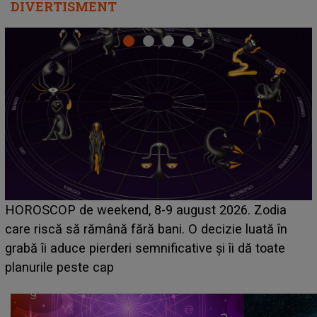
DIVERTISMENT
Emanuel a ținut ACEST DETALIU ASCUNS până
acum! În fața Alexandrei, concurentul din Casa Iubirii
face o MĂRTURISIRE NEAȘTEPTATĂ despre mama
sa: "I-am spus și ei în față, eu nu te iubesc pentru
că..."