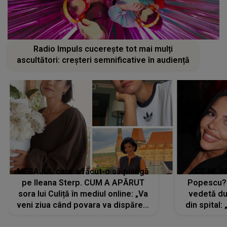
Radio Impuls cucerește tot mai mulți
ascultători: creșteri semnificative în audiență
MESAJUL care a făcut-o să plângă
CE SE Î
pe Ileana Sterp. CUM A APĂRUT
Popescu?
sora lui Culiță în mediul online: „Va
vedetă du
veni ziua când povara va dispărea,
din spital:
iar lacrimile...”