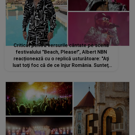
Criticat pentru versurile cântate pe scena
festivalului "Beach, Please!”, Albert NBN
reacționează cu o replică usturătoare: "Aţi
luat toţi foc că de ce înjur România. Sunteţi
nişte inculţi care nu ştiţi la ce mă refer"