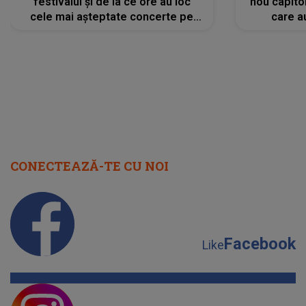
festivalul și de la ce ore au loc
nou capitol
cele mai așteptate concerte pe
care a
scena principală?
perioadă 
CONECTEAZĂ-TE CU NOI
Facebook
Like