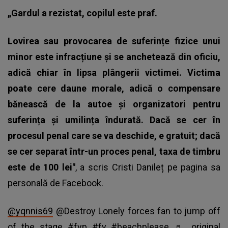
„Gardul a rezistat, copilul este praf.
Lovirea sau provocarea de suferințe fizice unui
minor este infracțiune și se anchetează din oficiu,
adică chiar în lipsa plângerii victimei. Victima
poate cere daune morale, adică o compensare
bănească de la autoe și organizatori pentru
suferința și umilința îndurată. Dacă se cer în
procesul penal care se va deschide, e gratuit; dacă
se cer separat într-un proces penal, taxa de timbru
este de 100 lei"
, a scris Cristi Danileț pe pagina sa
personală de Facebook.
@yqnnis69
@Destroy Lonely forces fan to jump off
of the stage
#fyp
#fy
#beachplease
♬ original