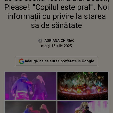
Please!: "Copilul este praf". Noi
informații cu privire la starea
sa de sănătate
Autor:
ADRIANA CHIRIAC
Publicat:
marți, 15 iulie 2025
Actualizat:
marți, 15 iulie 2025
Adaugă-ne ca sursă preferată în Google