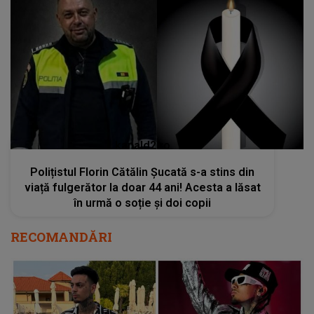
kanald2.ro
Polițistul Florin Cătălin Șucată s-a stins din
viață fulgerător la doar 44 ani! Acesta a lăsat
în urmă o soție și doi copii
RECOMANDĂRI