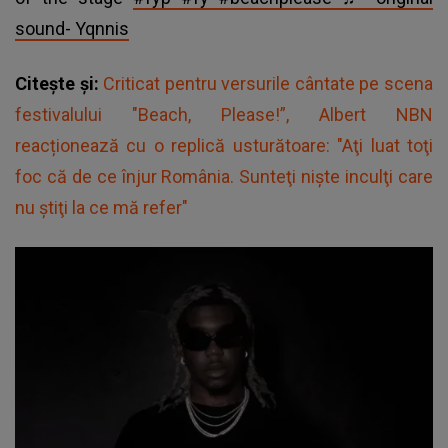
sound- Yqnnis
Citește și:
Criticat pentru versurile cântate pe scena
festivalului "Beach, Please!”, Albert NBN
reacționează cu o replică usturătoare: "Aţi luat toţi
foc că de ce înjur România. Sunteţi nişte inculţi care
nu ştiţi la ce mă refer"