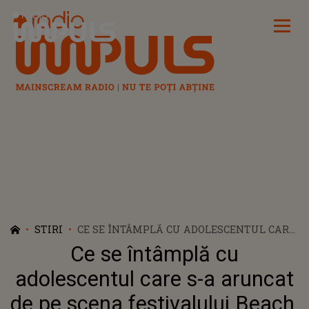
Radio Impuls
STIRI
CE SE ÎNTÂMPLĂ CU ADOLESCENTUL CARE
S-A ARUNCAT DE PE SCENA FESTIVALULUI
Ce se întâmplă cu
BEACH, PLEASE!: "COPILUL ESTE PRAF". NOI
INFORMAȚII CU PRIVIRE LA STAREA SA DE
adolescentul care s-a aruncat
SĂNĂTATE
de pe scena festivalului Beach,