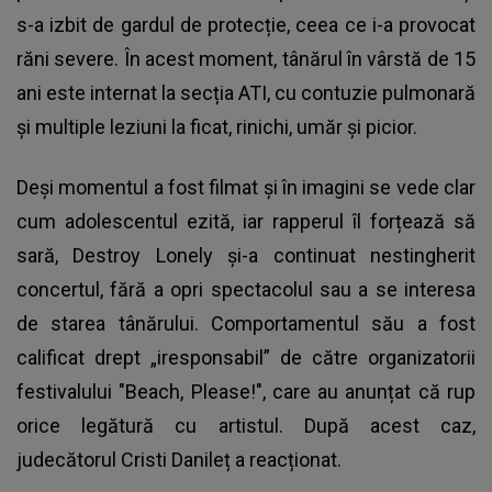
s-a izbit de gardul de protecție, ceea ce i-a provocat
răni severe. În acest moment, tânărul în vârstă de 15
ani este internat la secția ATI, cu contuzie pulmonară
și multiple leziuni la ficat, rinichi, umăr și picior.
Deși momentul a fost filmat și în imagini se vede clar
cum adolescentul ezită, iar rapperul îl forțează să
sară, Destroy Lonely și-a continuat nestingherit
concertul, fără a opri spectacolul sau a se interesa
de starea tânărului. Comportamentul său a fost
calificat drept „iresponsabil” de către organizatorii
festivalului "Beach, Please!", care au anunțat că rup
orice legătură cu artistul. După acest caz,
judecătorul Cristi Danileț a reacționat.