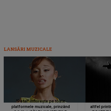
LANSĂRI MUZICALE
"Petal" înflorește pe toate
De această 
platformele muzicale, prinzând
altfel prin