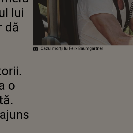
NER DĂ
l lui
TE CAP.
L CE AU
ANCHETATORII.
r dă
RTIVULUI IA O
URĂ ȘOCANTĂ.
ARE N-AU
BLICE
Cazul morţii lui Felix Baumgartner
orii.
a o
tă.
 ajuns