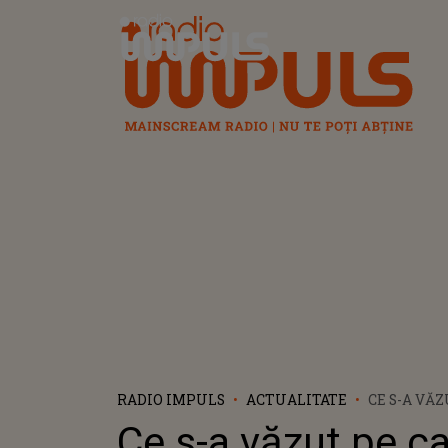
Radio Impuls
RADIO IMPULS
ACTUALITATE
CE S-A VĂ
VIDEO DE 
Ce s-a văzut pe c
LUI FELIX