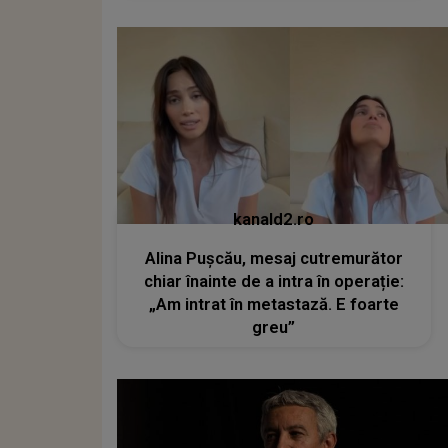
kanald2.ro
Alina Pușcău, mesaj cutremurător
chiar înainte de a intra în operație:
„Am intrat în metastază. E foarte
greu”