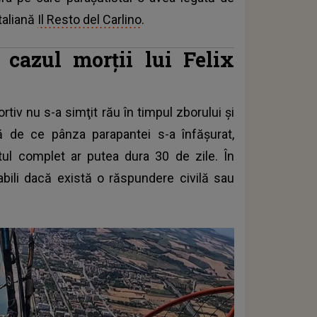
italiană
Il Resto del Carlino
.
 cazul morţii lui Felix
iv nu s-a simţit rău în timpul zborului şi
că de ce pânza parapantei s-a înfăşurat,
ul complet ar putea dura 30 de zile. În
tabili dacă există o răspundere civilă sau