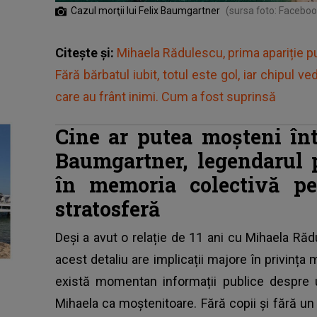
Cazul morţii lui Felix Baumgartner
(sursa foto: Faceboo
Citește și:
Mihaela Rădulescu, prima apariție p
Fără bărbatul iubit, totul este gol, iar chipul 
care au frânt inimi. Cum a fost suprinsă
Cine ar putea moșteni înt
Baumgartner, legendarul 
în memoria colectivă pen
stratosferă
Deși a avut o relație de 11 ani cu Mihaela Rădul
acest detaliu are implicații majore în privința m
există momentan informații publice despr
Mihaela ca moștenitoare. Fără copii și fără u