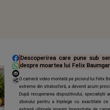
DISTRIBUIE ARTICOLUL
Descoperirea care pune sub sem
despre moartea lui Felix Baumgar
O cameră video montată pe piciorul lui Felix B
extreme din stratosferă, a devenit acum princi
După recuperarea dispozitivului, specialiștii a
zborului pentru a înțelege cu exactitate ce 
extragă ultimele imagini înregistrate de cam