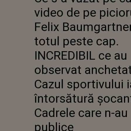
BAUMGART
video de pe picioru
TOTUL PES
INCREDIBI
OBSERVAT 
Felix Baumgartne
CAZUL SPO
ÎNTORSĂT
totul peste cap.
CADRELE C
AJUNS PU
INCREDIBIL ce au
observat anchetat
Cazul sportivului i
întorsătură șocan
Cadrele care n-au
publice