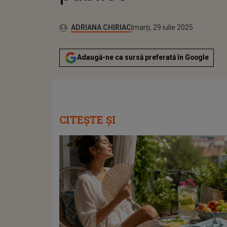
Publicat:
Autor:
marți, 29 iulie 2025
Actualizat:
ADRIANA CHIRIAC
marți, 29 iulie 2025
Adaugă-ne ca sursă preferată în Google
CITEȘTE ȘI