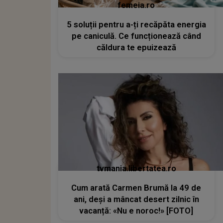
femeia.ro
5 soluții pentru a-ți recăpăta energia
pe caniculă. Ce funcționează când
căldura te epuizează
tvmania.libertatea.ro
Cum arată Carmen Brumă la 49 de
ani, deși a mâncat desert zilnic în
vacanță: «Nu e noroc!» [FOTO]