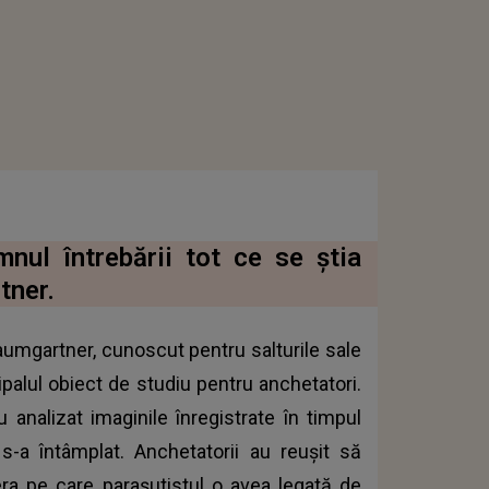
nul întrebării tot ce se știa
tner.
aumgartner, cunoscut pentru salturile sale
palul obiect de studiu pentru anchetatori.
u analizat imaginile înregistrate în timpul
s-a întâmplat. Anchetatorii au reuşit să
era pe care parașutistul o avea legată de