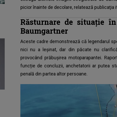
picior înainte de decolare, relatează publicaţia 
Răsturnare de situație în
Baumgartner
Aceste cadre demonstrează că legendarul sport
nici nu a leşinat, dar din păcate nu clarifi
provocând prăbușirea motoparapantei. Raport
funcție de concluzii, anchetatorii ar putea s
penală din partea altor persoane.