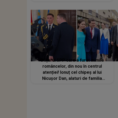
marcat de suferință. IMAGINILE care
au frânt inimi. Cum a fost suprinsă
Ofițerul SPP care a furat inimile
româncelor, din nou în centrul
atenției! Ionuț cel chipeș al lui
Nicușor Dan, alaturi de familia
prezidențială in Austria