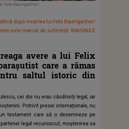
k/ Felix Baumgartner)
ublică după moartea lui Felix Baumgartner!
vedetei este marcat de suferință. IMAGINILE
reaga avere a lui Felix
parașutist care a rămas
tru saltul istoric din
escu, cei doi nu erau căsătoriți legal, iar
oștenirii. Potrivit presei internaționale, nu
e un testament care să o desemneze pe
n partener legal recunoscut, moștenirea sa