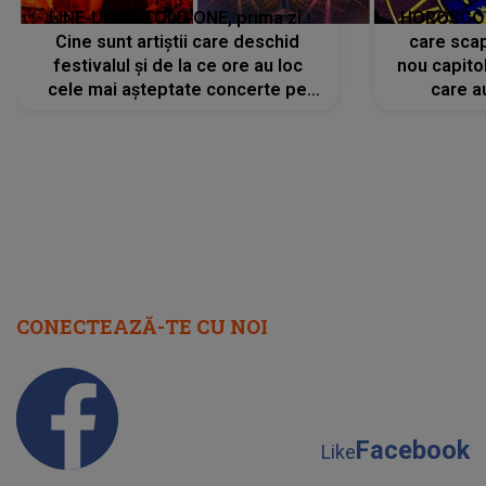
LINE-UP UNTOLD ONE, prima zi.
HOROSCOP 
Cine sunt artiștii care deschid
care scap
festivalul și de la ce ore au loc
nou capitol
cele mai așteptate concerte pe
care a
scena principală?
perioadă 
CONECTEAZĂ-TE CU NOI
Facebook
Like