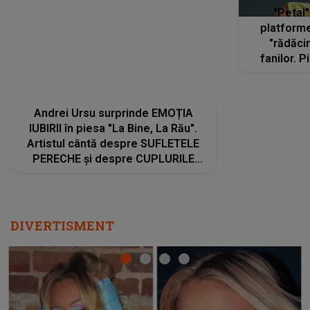
Andrei Ursu surprinde EMOȚIA
"Petal"
IUBIRII în piesa "La Bine, La Rău".
platforme
Artistul cântă despre SUFLETELE
"rădăci
PERECHE și despre CUPLURILE
fanilor. 
care aleg să meargă împreună pe
Arian
același drum, INDIFERENT DE CE LE
ascultă
REZERVĂ VIAȚA
DIVERTISMENT