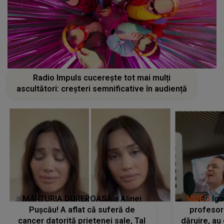
Radio Impuls cucerește tot mai mulți
ascultători: creșteri semnificative în audiență
MĂRTURIA DUREROASĂ a Alinei
VIDEO
Igo
Pușcău! A aflat că suferă de
profesori
cancer datorită prietenei sale, Tal
dăruire, au