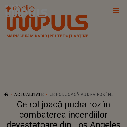
Radio Impuls
ACTUALITATE
CE ROL JOACĂ PUDRA ROZ ÎN
COMBATEREA INCENDIILOR
Ce rol joacă pudra roz în
DEVASTATOARE DIN LOS ANGELES
combaterea incendiilor
devastatoare din Los Angeles