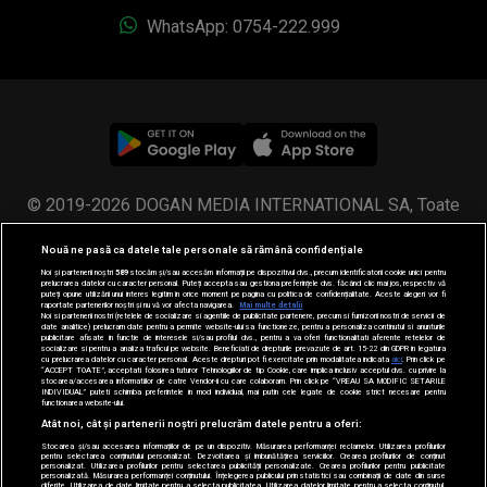
WhatsApp: 0754-222.999
© 2019-2026 DOGAN MEDIA INTERNATIONAL SA, Toate
drepturile rezervate.
Nouă ne pasă ca datele tale personale să rămână confidențiale
Noi și partenerii noștri
589
stocăm și/sau accesăm informații pe dispozitivul dvs., precum identificatorii cookie unici pentru
prelucrarea datelor cu caracter personal. Puteți accepta sau gestiona preferințele dvs. făcând clic mai jos, respectiv vă
puteți opune utilizării unui interes legitim în orice moment pe pagina cu politica de confidențialitate. Aceste alegeri vor fi
raportate partenerilor noștri și nu vă vor afecta navigarea.
Mai multe detalii
Noi si partenerii nostri (retelele de socializare si agentiile de publicitate partenere, precum si furnizorii nostri de servicii de
date analitice) prelucram date pentru a permite website-ului sa functioneze, pentru a personaliza continutul si anunturile
publicitare afisate in functie de interesele si/sau profilul dvs., pentru a va oferi functionalitati aferente retelelor de
socializare si pentru a analiza traficul pe website. Beneficiati de drepturile prevazute de art. 15-22 din GDPR in legatura
cu prelucrarea datelor cu caracter personal. Aceste drepturi pot fi exercitate prin modalitatea indicata
aici
. Prin click pe
“ACCEPT TOATE”, acceptati folosirea tuturor Tehnologiilor de tip Cookie, care implica inclusiv acceptul dvs. cu privire la
stocarea/accesarea informatiilor de catre Vendor-ii cu care colaboram. Prin click pe “VREAU SA MODIFIC SETARILE
INDIVIDUAL” puteti schimba preferintele in mod individual, mai putin cele legate de cookie strict necesare pentru
functionarea website-ului.
Atât noi, cât și partenerii noștri prelucrăm datele pentru a oferi:
Stocarea și/sau accesarea informațiilor de pe un dispozitiv. Măsurarea performanței reclamelor. Utilizarea profilurilor
pentru selectarea conținutului personalizat. Dezvoltarea și îmbunătățirea serviciilor. Crearea profilurilor de conținut
personalizat. Utilizarea profilurilor pentru selectarea publicității personalizate. Crearea profilurilor pentru publicitate
personalizată. Măsurarea performanței conținutului. Înțelegerea publicului prin statistici sau combinații de date din surse
diferite. Utilizarea de date limitate pentru a selecta publicitatea. Utilizarea datelor limitate pentru a selecta conținutul.