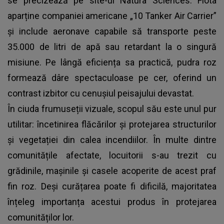
se precizează pe site-ul Natura Sciences. Flota
aparține companiei americane „10 Tanker Air Carrier”
și include aeronave capabile să transporte peste
35.000 de litri de apă sau retardant la o singură
misiune. Pe lângă eficiența sa practică, pudra roz
formează dâre spectaculoase pe cer, oferind un
contrast izbitor cu cenușiul peisajului devastat.
În ciuda frumuseții vizuale, scopul său este unul pur
utilitar: încetinirea flăcărilor și protejarea structurilor
și vegetației din calea incendiilor. În multe dintre
comunitățile afectate, locuitorii s-au trezit cu
grădinile, mașinile și casele acoperite de acest praf
fin roz. Deși curățarea poate fi dificilă, majoritatea
înțeleg importanța acestui produs în protejarea
comunităților lor.