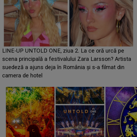
Ce a dezvăluit noua concurentă din "Casa Iubirii" l-a
luat prin surprindere pe Emanuel. CINE ESTE
BĂIATUL VIZAT de Alexandra?! Aflându-se în fața
faptului împlinit, A RECUNOSCUT IMEDIAT: "Am
avut..."