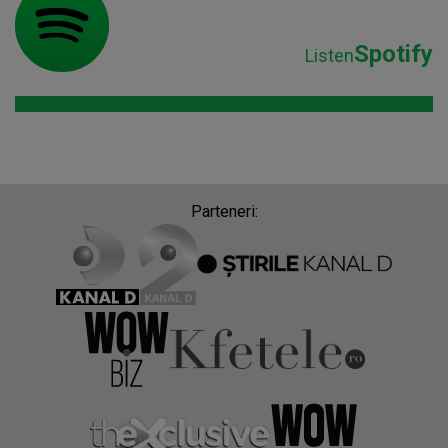
Spotify
Listen
Parteneri: