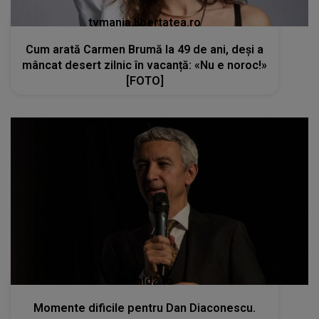
tvmania.libertatea.ro
Cum arată Carmen Brumă la 49 de ani, deși a
mâncat desert zilnic în vacanță: «Nu e noroc!»
[FOTO]
kanald2.ro
Momente dificile pentru Dan Diaconescu.