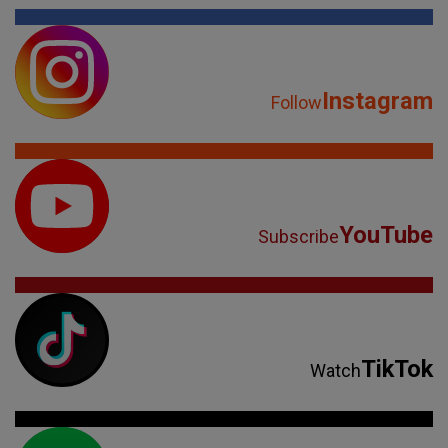
Instagram
Follow
YouTube
Subscribe
TikTok
Watch