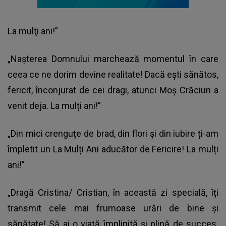
La mulţi ani!”
„Nașterea Domnului marchează momentul în care
ceea ce ne dorim devine realitate! Dacă eşti sănătos,
fericit, înconjurat de cei dragi, atunci Moş Crăciun a
venit deja. La mulți ani!”
„Din mici crenguțe de brad, din flori și din iubire ți-am
împletit un La Mulți Ani aducător de Fericire! La mulți
ani!”
„Dragă Cristina/ Cristian, în această zi specială, îți
transmit cele mai frumoase urări de bine și
sănătate! Să ai o viață împlinită și plină de succes.