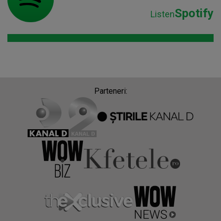
Spotify
Listen
Parteneri: