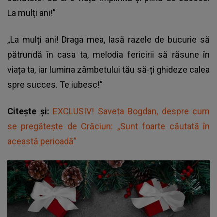
La mulți ani!”
„La mulți ani! Draga mea, lasă razele de bucurie să
pătrundă în casa ta, melodia fericirii să răsune în
viața ta, iar lumina zâmbetului tău să-ți ghideze calea
spre succes. Te iubesc!”
Citește și:
EXCLUSIV! Saveta Bogdan, despre cum
se pregătește de Crăciun: „Sunt foarte căutată în
această perioadă”