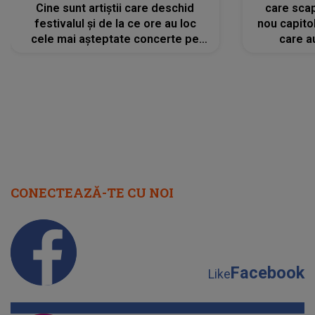
Cine sunt artiștii care deschid
care scap
festivalul și de la ce ore au loc
nou capitol
cele mai așteptate concerte pe
care a
scena principală?
perioadă 
CONECTEAZĂ-TE CU NOI
Facebook
Like