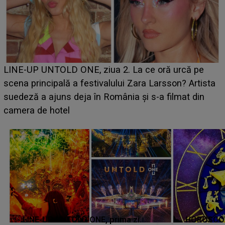
Ce a dezvăluit noua concurentă din "Casa Iubirii" l-a
luat prin surprindere pe Emanuel. CINE ESTE
BĂIATUL VIZAT de Alexandra?! Aflându-se în fața
faptului împlinit, A RECUNOSCUT IMEDIAT: "Am
avut..."
LINE-UP UNTOLD ONE, prima zi.
HOROSCOP 