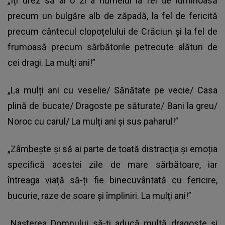
„Îți urez să ai o zi a numelui la fel de luminoasă
precum un bulgăre alb de zăpadă, la fel de fericită
precum cântecul clopoțelului de Crăciun și la fel de
frumoasă precum sărbătorile petrecute alături de
cei dragi. La mulți ani!”
„La mulți ani cu veselie/ Sănătate pe vecie/ Casa
plină de bucate/ Dragoste pe săturate/ Bani la greu/
Noroc cu carul/ La mulți ani și sus paharul!”
„Zâmbește și să ai parte de toată distracția și emoția
specifică acestei zile de mare sărbătoare, iar
întreaga viață să-ți fie binecuvântată cu fericire,
bucurie, raze de soare și împliniri. La mulți ani!”
„Nașterea Domnului să-ţi aducă multă dragoste și