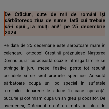
De Crăciun, sute de mii de români își
sărbătoresc ziua de nume. Iată cui trebuie
să-i spui „La mulți ani!” pe 25 decembrie
2024.
Pe data de 25 decembrie este sărbătoare mare în
calendarul ortodox! Creștinii prăznuiesc Nașterea
Domnului, iar cu această ocazie întreaga familie se
strânge în jurul mesei festive, peste tot răsună
colindele și se simt aromele specifice. Această
sărbătoare ocupă un loc special în sufletele
românilor, deoarece le aduce în case speranță,
bucurie și optimism după un an greu și obositor. De
asemenea, Crăciunul oferă un motiv în plus de