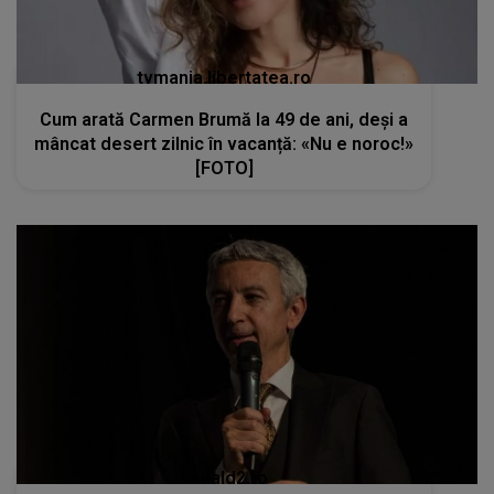
tvmania.libertatea.ro
Cum arată Carmen Brumă la 49 de ani, deși a
mâncat desert zilnic în vacanță: «Nu e noroc!»
[FOTO]
kanald2.ro