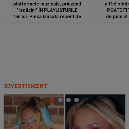
platformele muzicale, prinzând
altfel prin
"rădăcini" ÎN PLAYLISTURILE
POATE FI
fanilor. Piesa lansată recent de
de public!
Ariana Grande îi face pe
a lansat V
ascultători SĂ O ASCULTE PE
REPEAT
DIVERTISMENT