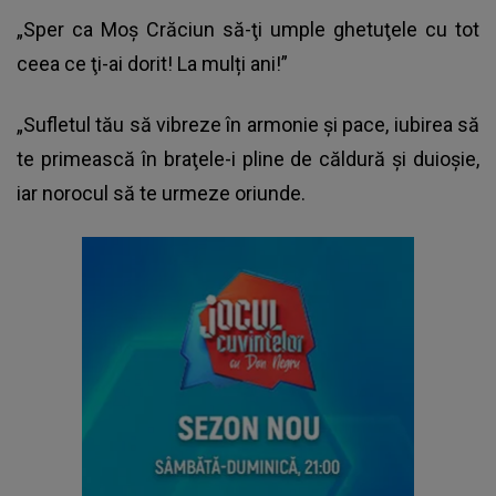
„Sper ca Moş
Crăciun
să-ţi umple ghetuţele cu tot
ceea ce ţi-ai dorit! La mulți ani!”
„Sufletul tău să vibreze în armonie şi pace, iubirea să
te primească în braţele-i pline de căldură şi duioşie,
iar norocul să te urmeze oriunde.