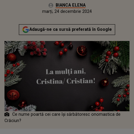
Autor:
BIANCA ELENA
Publicat:
marți, 24 decembrie 2024
Actualizat:
marți, 24 decembrie 2024
Adaugă-ne ca sursă preferată în Google
Ce nume poartă cei care își sărbătoresc onomastica de
Crăciun?