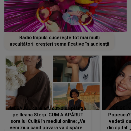
Radio Impuls cucerește tot mai mulți
ascultători: creșteri semnificative în audiență
MESAJUL care a făcut-o să plângă
CE SE Î
pe Ileana Sterp. CUM A APĂRUT
Popescu?
sora lui Culiță în mediul online: „Va
vedetă du
veni ziua când povara va dispărea,
din spital: