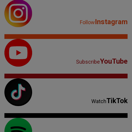
Instagram
Follow
YouTube
Subscribe
TikTok
Watch