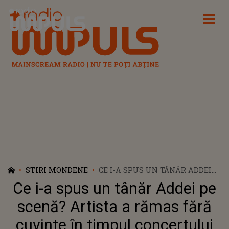
Radio Impuls
STIRI MONDENE
CE I-A SPUS UN TÂNĂR ADDEI
PE SCENĂ? ARTISTA A RĂMAS
Ce i-a spus un tânăr Addei pe
FĂRĂ CUVINTE ÎN TIMPUL
CONCERTULUI
scenă? Artista a rămas fără
cuvinte în timpul concertului