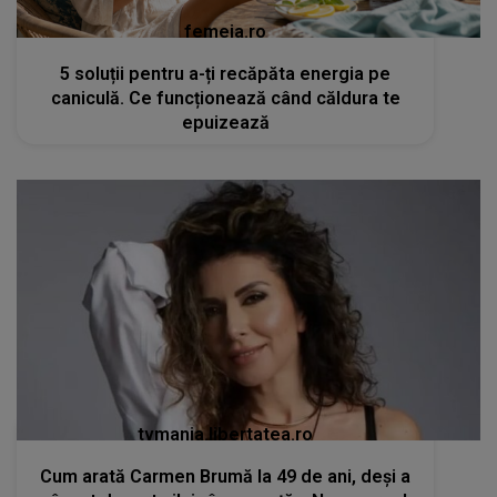
femeia.ro
5 soluții pentru a-ți recăpăta energia pe
caniculă. Ce funcționează când căldura te
epuizează
tvmania.libertatea.ro
Cum arată Carmen Brumă la 49 de ani, deși a