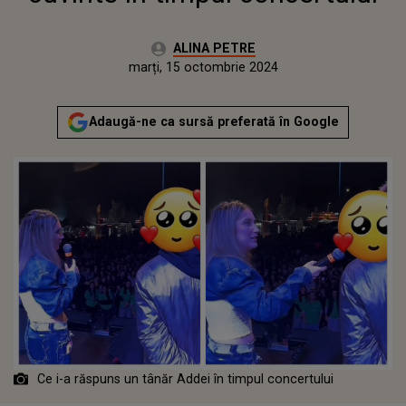
Autor:
ALINA PETRE
Publicat:
marți, 15 octombrie 2024
Actualizat:
marți, 15 octombrie 2024
Adaugă-ne ca sursă preferată în Google
Ce i-a răspuns un tânăr Addei în timpul concertului