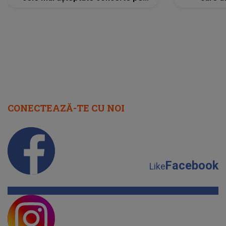
scena principală?
perioadă 
CONECTEAZĂ-TE CU NOI
Facebook
Like