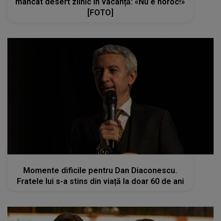
mâncat desert zilnic în vacanță: «Nu e noroc!»
[FOTO]
kanald2.ro
Momente dificile pentru Dan Diaconescu.
Fratele lui s-a stins din viață la doar 60 de ani