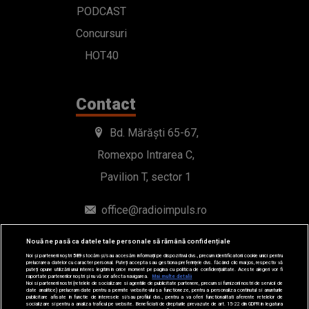
PODCAST
Concursuri
HOT40
Contact
Bd. Mărăști 65-67,
Romexpo Intrarea C,
Pavilion T, sector 1
office@radioimpuls.ro
LIVE : 0754-222.999
Nouă ne pasă ca datele tale personale să rămână confidențiale
Noi și partenerii noștri
589
stocăm și/sau accesăm informații pe dispozitivul dvs., precum identificatorii cookie unici pentru
WhatsApp: 0754-222.999
prelucrarea datelor cu caracter personal. Puteți accepta sau gestiona preferințele dvs. făcând clic mai jos, respectiv vă
puteți opune utilizării unui interes legitim în orice moment pe pagina cu politica de confidențialitate. Aceste alegeri vor fi
raportate partenerilor noștri și nu vă vor afecta navigarea.
Mai multe detalii
Noi si partenerii nostri (retelele de socializare si agentiile de publicitate partenere, precum si furnizorii nostri de servicii de
date analitice) prelucram date pentru a permite website-ului sa functioneze, pentru a personaliza continutul si anunturile
publicitare afisate in functie de interesele si/sau profilul dvs., pentru a va oferi functionalitati aferente retelelor de
socializare si pentru a analiza traficul pe website. Beneficiati de drepturile prevazute de art. 15-22 din GDPR in legatura