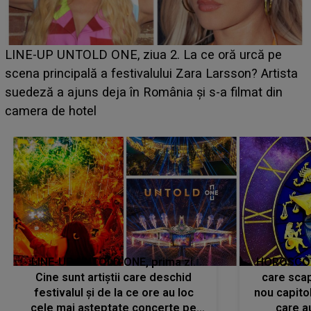
Ce a dezvăluit noua concurentă din "Casa Iubirii" l-a
luat prin surprindere pe Emanuel. CINE ESTE
BĂIATUL VIZAT de Alexandra?! Aflându-se în fața
faptului împlinit, A RECUNOSCUT IMEDIAT: "Am
avut..."
LINE-UP UNTOLD ONE, prima zi.
HOROSCOP 
Cine sunt artiștii care deschid
care scap
festivalul și de la ce ore au loc
nou capitol
cele mai așteptate concerte pe
care a