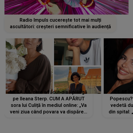
Radio Impuls cucerește tot mai mulți
ascultători: creșteri semnificative în audiență
MESAJUL care a făcut-o să plângă
CE SE Î
pe Ileana Sterp. CUM A APĂRUT
Popescu?
sora lui Culiță în mediul online: „Va
vedetă du
veni ziua când povara va dispărea,
din spital:
iar lacrimile...”