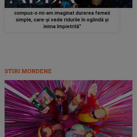
ADDA a lansat piesa Anii mei: "Când am
compus-o mi-am imaginat durerea femeii
simple, care-și vede ridurile în oglindă și
inima împietrită"
STIRI MONDENE