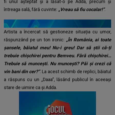
fi unul așteptat și a lăsat-o pe Adda, precum și
întreaga sală, fără cuvinte:
„Vreau să fiu cocalar!”
.
Artista a încercat să gestioneze situația cu umor,
răspunzând pe un ton ironic:
„În România, ai toate
șansele, băiatul meu! Nu-i greu! Dar să știi că-ți
trebuie chișchirei pentru Bemveu. Fără chișchirei…
Trebuie să muncești. Nu muncești? Păi și crezi că
vin bani din cer?”
. La acest schimb de replici, băiatul
a răspuns cu un „Daaa”, lăsând publicul în aceeași
stare de uimire ca și Adda.