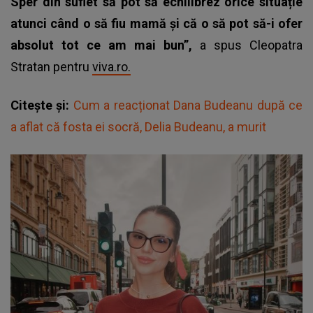
Sper din suflet să pot să echilibrez orice situație
atunci când o să fiu mamă și că o să pot să-i ofer
absolut tot ce am mai bun”,
a spus Cleopatra
Stratan pentru
viva.ro.
Citește și:
Cum a reacționat Dana Budeanu după ce
a aflat că fosta ei socră, Delia Budeanu, a murit