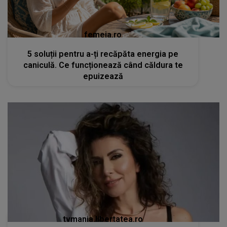
femeia.ro
5 soluții pentru a-ți recăpăta energia pe
caniculă. Ce funcționează când căldura te
epuizează
tvmania.libertatea.ro