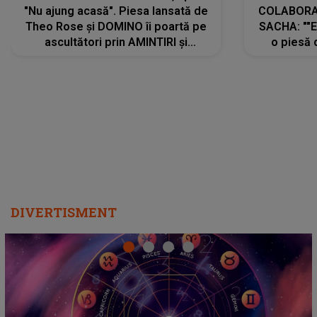
"Nu ajung acasă". Piesa lansată de
COLABORAR
Theo Rose și DOMINO îi poartă pe
SACHA: ""E
ascultători prin AMINTIRI și
o piesă 
REGĂSIRI, iar drumul emoțiilor
imediat pre
trece prin sufletul publicului:
cu mine șt
"Pentru toți cei care au plecat
păstrăm do
departe ca să le fie mai bine"
DIVERTISMENT