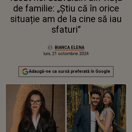
de familie: „Știu că în orice
situație am de la cine să iau
sfaturi”
Autor:
BIANCA ELENA
Publicat:
luni, 21 octombrie 2024
Adaugă-ne ca sursă preferată în Google