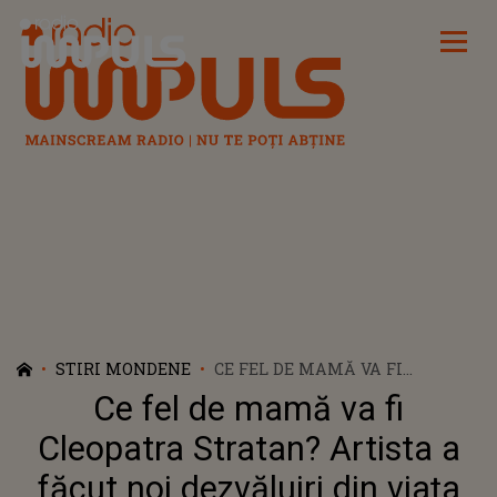
Radio Impuls
STIRI MONDENE
CE FEL DE MAMĂ VA FI
CLEOPATRA STRATAN? ARTISTA
Ce fel de mamă va fi
A FĂCUT NOI DEZVĂLUIRI DIN
VIAȚA DE FAMILIE: „ȘTIU CĂ ÎN
Cleopatra Stratan? Artista a
ORICE SITUAȚIE AM DE LA CINE
făcut noi dezvăluiri din viața
SĂ IAU SFATURI”