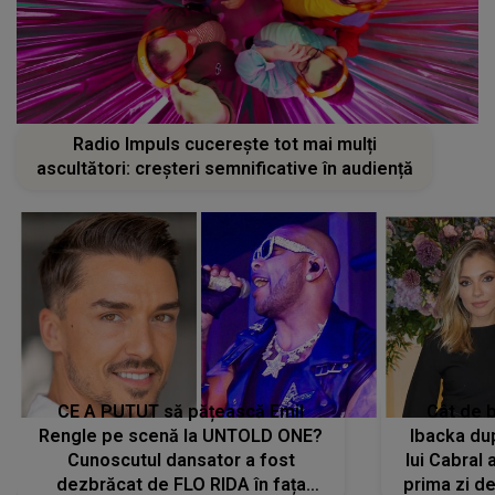
Radio Impuls cucerește tot mai mulți
ascultători: creșteri semnificative în audiență
CE A PUTUT să pățească Emil
Cât de b
Rengle pe scenă la UNTOLD ONE?
Ibacka dup
Cunoscutul dansator a fost
lui Cabral a
dezbrăcat de FLO RIDA în fața
prima zi d