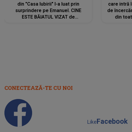
din "Casa Iubirii" l-a luat prin
care intră
surprindere pe Emanuel. CINE
de încercă
ESTE BĂIATUL VIZAT de
din toat
Alexandra?! Aflându-se în fața
neașteptat
faptului împlinit, A RECUNOSCUT
IMEDIAT: "Am avut..."
CONECTEAZĂ-TE CU NOI
Facebook
Like