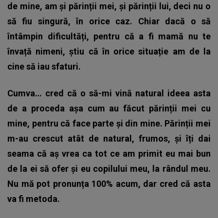
de mine, am și părinții mei, și părinții lui, deci nu o
să fiu singură, în orice caz. Chiar dacă o să
întâmpin dificultăți, pentru că a fi mamă nu te
învață nimeni, știu că în orice situație am de la
cine să iau sfaturi.
Cumva… cred că o să-mi vină natural ideea asta
de a proceda așa cum au făcut părinții mei cu
mine, pentru că face parte și din mine. Părinții mei
m-au crescut atât de natural, frumos, și îți dai
seama că aș vrea ca tot ce am primit eu mai bun
de la ei să ofer și eu copilului meu, la rândul meu.
Nu mă pot pronunța 100% acum, dar cred că asta
va fi metoda.