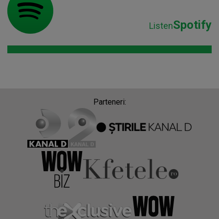
Spotify
Listen
Parteneri: