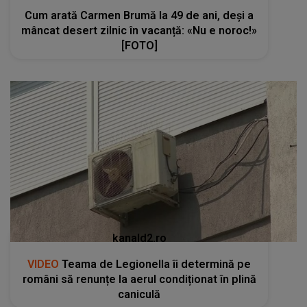
Cum arată Carmen Brumă la 49 de ani, deși a
mâncat desert zilnic în vacanță: «Nu e noroc!»
[FOTO]
kanald2.ro
VIDEO
Teama de Legionella îi determină pe
români să renunțe la aerul condiționat în plină
caniculă