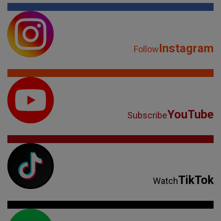
Instagram
Follow
YouTube
Subscribe
TikTok
Watch