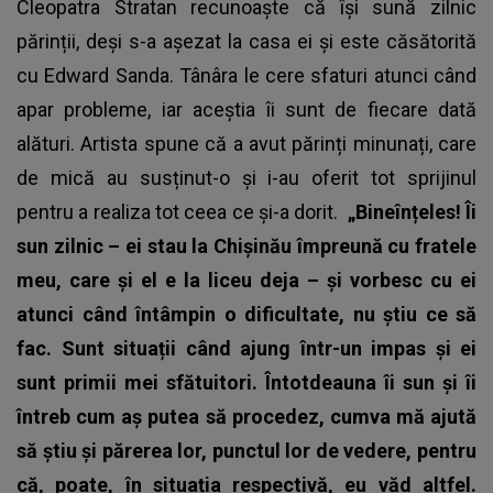
Cleopatra Stratan recunoaște că își sună zilnic
părinții, deși s-a așezat la casa ei și este căsătorită
cu Edward Sanda. Tânâra le cere sfaturi atunci când
apar probleme, iar aceștia îi sunt de fiecare dată
alături. Artista spune că a avut părinți minunați, care
de mică au susținut-o și i-au oferit tot sprijinul
pentru a realiza tot ceea ce și-a dorit.
„Bineînțeles! Îi
sun zilnic – ei stau la Chișinău împreună cu fratele
meu, care și el e la liceu deja – și vorbesc cu ei
atunci când întâmpin o dificultate, nu știu ce să
fac. Sunt situații când ajung într-un impas și ei
sunt primii mei sfătuitori. Întotdeauna îi sun și îi
întreb cum aș putea să procedez, cumva mă ajută
să știu și părerea lor, punctul lor de vedere, pentru
că, poate, în situația respectivă, eu văd altfel.