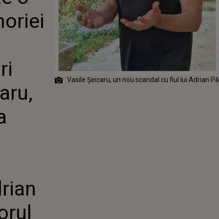
LUI PĂRINTE.
oriei
VĂ CE VREMURI
 VASILE
, NOI ACUZAȚII
 ADRESA LUI
 PĂUNESCU,
ri
ELEBRULUI
DRIAN
Vasile Șeicaru, un nou scandal cu fiul lui Adrian 
CU,
aru,
ORUL
ULULUI
a
drian
orul