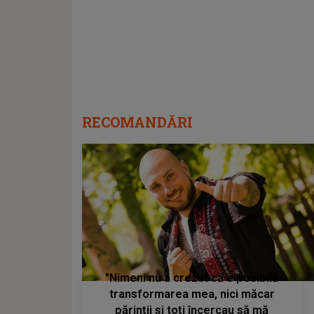
RECOMANDĂRI
"Nimeni nu a crezut că e posibilă
transformarea mea, nici măcar
părinții și toți încercau să mă