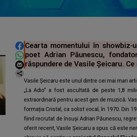
DISTRIBUIE ARTICOLUL
Cearta momentului în showbiz-ul
poet Adrian Păunescu, fondator
răspundere de Vasile Șeicaru. Ce 
Vasile Şeicaru este unul dintre cei mai mari art
„La Adio” a fost ascultată de peste 1,8 mi
extraordinară pentru acest gen de muzică. Vasi
formația Cristal, ca solist vocal, în 1970. Din 
fiind recrutat de însuși Adrian Păunescu, regreta
oferit recent, Vasile Şeicaru a spus că este 