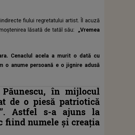
ndirecte fiului regretatului artist. Îl acuză
e moștenirea lăsată de tatăl său:
„Vremea
ra. Cenaclul acela a murit o dată cu
m o anume persoană e o jignire adusă
 Păunescu, în mijlocul
gat de o piesă patriotică
”. Astfel s-a ajuns la
oc fiind numele și creația