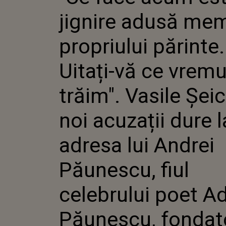
PROPRIU
jignire adusă mem
UITAȚI-
TRĂIM".
ȘEICARU
propriului părinte.
DURE LA
ANDREI
Uitați-vă ce vremu
FIUL C
POET A
PĂUNES
trăim". Vasile Șeic
FONDAT
CENACL
noi acuzații dure l
adresa lui Andrei
Păunescu, fiul
celebrului poet A
Păunescu, fondat