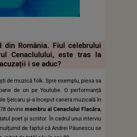
 din România. Fiul celebrului
ul Cenaclulului, este tras la
acuzații i se aduc?
iști de muzică folk. Spre exemplu, piesa sa
lioane de ori pe Youtube. O performanță
le Șeicaru și-a început cariera muzicală în
1978 devine
membru al Cenaclului Flacăra
,
tul poet și scriitor. În cadrul unui interviu
nemulțumit de faptul că Andrei Păunescu se