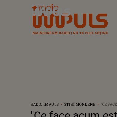
Radio Impuls
RADIO IMPULS
STIRI MONDENE
"CE FAC
JIGNIRE
"Ce face acum es
MEMORI