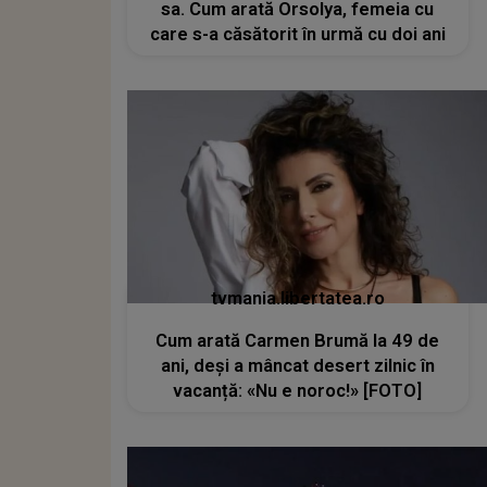
sa. Cum arată Orsolya, femeia cu
care s-a căsătorit în urmă cu doi ani
tvmania.libertatea.ro
Cum arată Carmen Brumă la 49 de
ani, deși a mâncat desert zilnic în
vacanță: «Nu e noroc!» [FOTO]