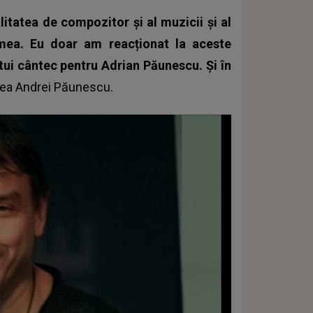
litatea de compozitor și al muzicii și al
 mea. Eu doar am reacționat la aceste
estui cântec pentru Adrian Păunescu. Și în
nea
Andrei Păunescu
.