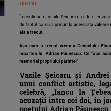
speranța
În continuare, Vasile Șeicaru i-a adus acuzații i
de faptul că nu a prețuit la adevărata valoar
aia a trecut.
Așa cum a trecut vremea Cenaclului Flaca
moartea lui Adrian Păunescu. Ce face acu
memoriei propriului părinte!'
.
Vasile Șeicaru și Andrei
unui conflict artistic, le
celebră, „Iancu la Țebea
acuzații între cei doi, în j
poetului Adrian Păunescu