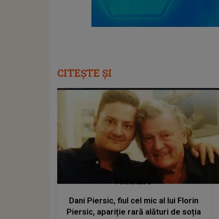
CITEȘTE ȘI
femeia.ro
Dani Piersic, fiul cel mic al lui Florin
Piersic, apariție rară alături de soția