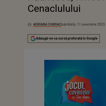
Cenaclulului
Publicat:
Autor:
sâmbătă, 11 noiembrie 2023
Actualizat:
ADRIANA CHIRIAC
sâmbătă, 11 noiembrie 2023
Adaugă-ne ca sursă preferată în Google