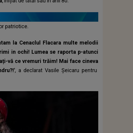
a
, inițiat de tatăl său în anii 80.
r patriotice.
ntam la Cenaclul Flacara multe melodii
rimi in ochi! Lumea se raporta p-atunci
tați-vă ce vremuri trăim! Mai face cineva
dru?!'
, a declarat Vasile Șeicaru pentru