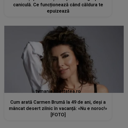
caniculă. Ce funcționează când căldura te
epuizează
tvmania.libertatea.ro
Cum arată Carmen Brumă la 49 de ani, deși a
mâncat desert zilnic în vacanță: «Nu e noroc!»
[FOTO]