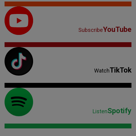
YouTube
Subscribe
TikTok
Watch
Spotify
Listen