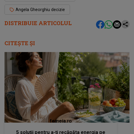
Angela Gheorghiu decizie
DISTRIBUIE ARTICOLUL
CITEȘTE ȘI
femeia.ro
5 soluții pentru a-ți recăpăta energia pe