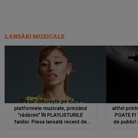
LANSĂRI MUZICALE
"Petal" înflorește pe toate
De această 
platformele muzicale, prinzând
altfel prin
"rădăcini" ÎN PLAYLISTURILE
POATE FI
fanilor. Piesa lansată recent de
de public!
Ariana Grande îi face pe
a lansat V
ascultători SĂ O ASCULTE PE