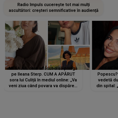
Radio Impuls cucerește tot mai mulți
ascultători: creșteri semnificative în audiență
MESAJUL care a făcut-o să plângă
CE SE Î
pe Ileana Sterp. CUM A APĂRUT
Popescu?
sora lui Culiță în mediul online: „Va
vedetă du
veni ziua când povara va dispărea,
din spital:
iar lacrimile...”