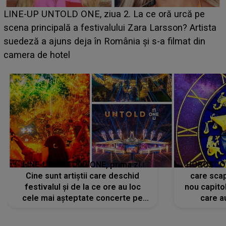
Ce a dezvăluit noua concurentă din "Casa Iubirii" l-a
luat prin surprindere pe Emanuel. CINE ESTE
BĂIATUL VIZAT de Alexandra?! Aflându-se în fața
faptului împlinit, A RECUNOSCUT IMEDIAT: "Am
avut..."
LINE-UP UNTOLD ONE, prima zi.
HOROSCOP 
Cine sunt artiștii care deschid
care scap
festivalul și de la ce ore au loc
nou capitol
cele mai așteptate concerte pe
care a
scena principală?
perioadă 