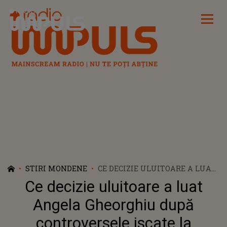
Radio Impuls
STIRI MONDENE
CE DECIZIE ULUITOARE A LUAT
ANGELA GHEORGHIU DUPĂ
Ce decizie uluitoare a luat
CONTROVERSELE ISCATE LA
SPECTACOLUL „TOSCA” DE LA
Angela Gheorghiu după
SEUL: "NU AU FOST NICI PE
controversele iscate la
DEPARTE ATÂT DE DESE PRECUM