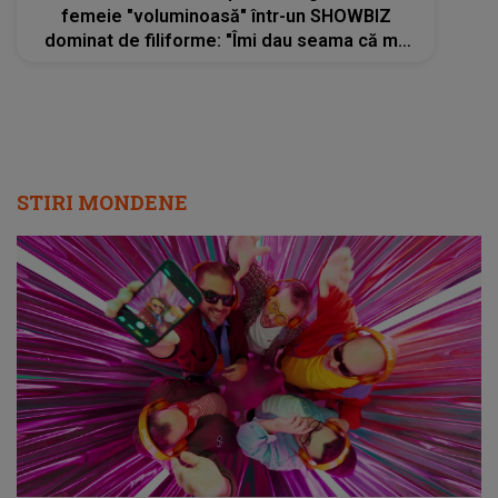
femeie "voluminoasă" într-un SHOWBIZ
dominat de filiforme: "Îmi dau seama că mă
temeam de ce se va întâmpla cu corpul meu"
STIRI MONDENE