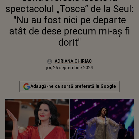
MI-AȘ FI DORIT"
spectacolul „Tosca” de la Seul:
"Nu au fost nici pe departe
atât de dese precum mi-aș fi
dorit"
Autor:
ADRIANA CHIRIAC
Publicat:
joi, 26 septembrie 2024
Actualizat:
joi, 26 septembrie 2024
Adaugă-ne ca sursă preferată în Google