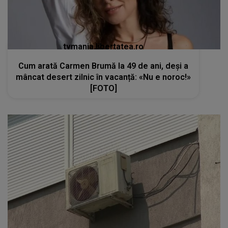
tvmania.libertatea.ro
Cum arată Carmen Brumă la 49 de ani, deși a
mâncat desert zilnic în vacanță: «Nu e noroc!»
[FOTO]