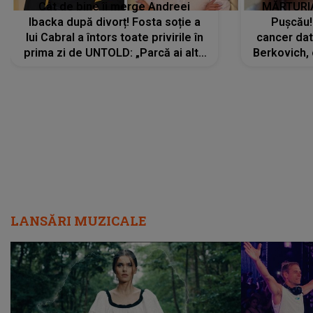
Cât de bine îi merge Andreei
MĂRTURIA
Ibacka după divorț! Fosta soție a
Pușcău!
lui Cabral a întors toate privirile în
cancer dato
prima zi de UNTOLD: „Parcă ai altă
Berkovich, 
strălucire, emani putere,
accident ru
încredere, siguranță...”
Dacă nu 
LANSĂRI MUZICALE