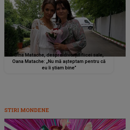
Gina Matache, despre divorțul fiicei sale,
Oana Matache: „Nu mă așteptam pentru că
eu îi știam bine”
STIRI MONDENE