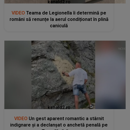
kanald2.ro
VIDEO
Teama de Legionella îi determină pe
români să renunțe la aerul condiționat în plină
caniculă
kanald2.ro
VIDEO
Un gest aparent romantic a stârnit
indignare și a declanșat o anchetă penală pe