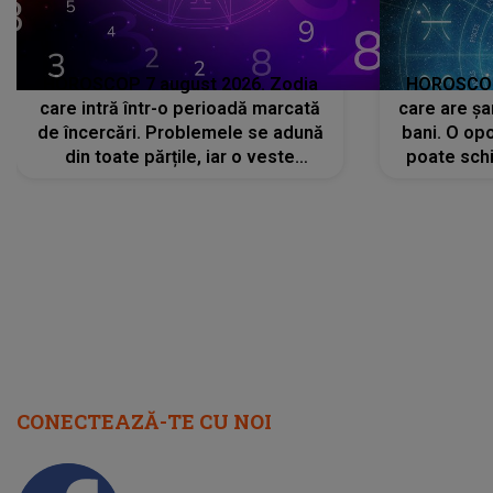
HOROSCOP 7 august 2026. Zodia
HOROSCOP 
care intră într-o perioadă marcată
care are șa
de încercări. Problemele se adună
bani. O opo
din toate părțile, iar o veste
poate schi
neașteptată îi dă planurile peste
la
cap
CONECTEAZĂ-TE CU NOI