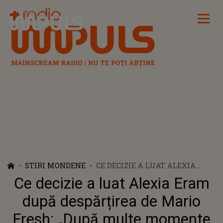
Radio Impuls
STIRI MONDENE
CE DECIZIE A LUAT ALEXIA
ERAM DUPĂ DESPĂRȚIREA DE
Ce decizie a luat Alexia Eram
MARIO FRESH: „DUPĂ MULTE
MOMENTE ÎN CARE NU
după despărțirea de Mario
CREDEAM CĂ MAI POT DUCE
Fresh: „După multe momente
TOTUL PANA LA CAPĂT, AM