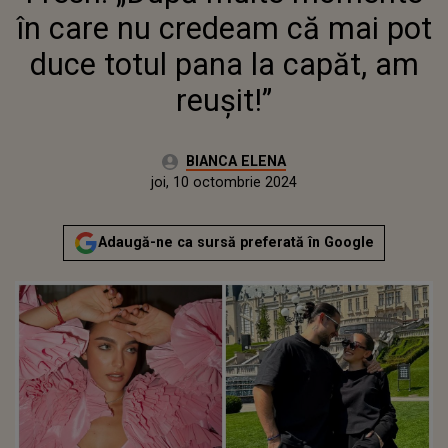
REUȘIT!”
în care nu credeam că mai pot
duce totul pana la capăt, am
reușit!”
Autor:
BIANCA ELENA
Publicat:
joi, 10 octombrie 2024
Actualizat:
joi, 10 octombrie 2024
Adaugă-ne ca sursă preferată în Google