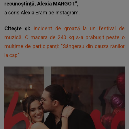
recunoștință, Alexia MARGOT.”,
a scris
Alexia Eram
pe Instagram.
Citește și:
Incident de groază la un festival de
muzică. O macara de 240 kg s-a prăbușit peste o
mulțime de participanți: "Sângerau din cauza rănilor
la cap"