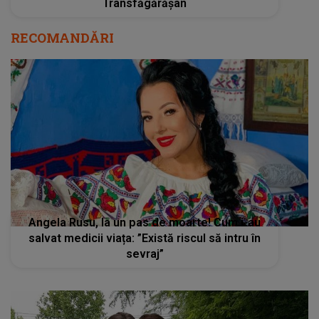
Transfăgărășan
RECOMANDĂRI
Angela Rusu, la un pas de moarte! Cum i-au
salvat medicii viața: ”Există riscul să intru în
sevraj”