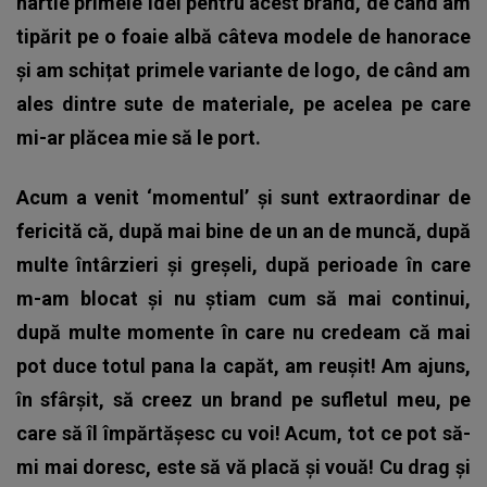
hârtie primele idei pentru acest brand, de când am
tipărit pe o foaie albă câteva modele de hanorace
și am schițat primele variante de logo, de când am
ales dintre sute de materiale, pe acelea pe care
mi-ar plăcea mie să le port.
Acum a venit ‘momentul’ și sunt extraordinar de
fericită că, după mai bine de un an de muncă, după
multe întârzieri și greșeli, după perioade în care
m-am blocat și nu știam cum să mai continui,
după multe momente în care nu credeam că mai
pot duce totul pana la capăt, am reușit! Am ajuns,
în sfârșit, să creez un brand pe sufletul meu, pe
care să îl împărtășesc cu voi! Acum, tot ce pot să-
mi mai doresc, este să vă placă și vouă! Cu drag și