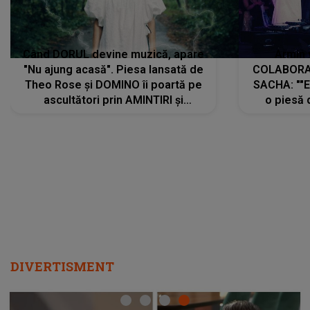
Când DORUL devine muzică, apare
Armin 
"Nu ajung acasă". Piesa lansată de
COLABORAR
Theo Rose și DOMINO îi poartă pe
SACHA: ""E
ascultători prin AMINTIRI și
o piesă 
REGĂSIRI, iar drumul emoțiilor
imediat pre
trece prin sufletul publicului:
cu mine șt
"Pentru toți cei care au plecat
păstrăm do
departe ca să le fie mai bine"
DIVERTISMENT