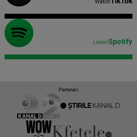
TikTok
Watch
Spotify
Listen
Parteneri: