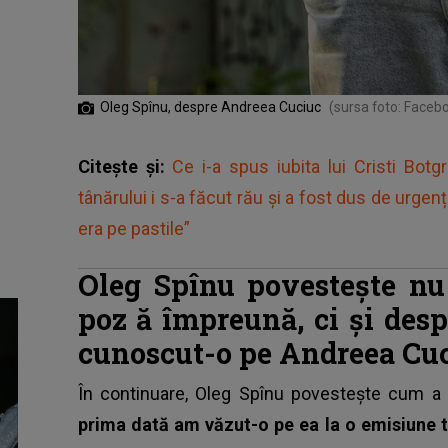
Oleg Spînu, despre Andreea Cuciuc
(sursa foto: Faceb
Citește și:
Ce i-a spus iubita lui Cristi Bo
tânărului i s-a făcut rău și a fost dus de urgen
era pe pastile”
Oleg Spînu povestește nu
poz
ă
împreună, ci și desp
cunoscut-o pe Andreea Cu
În continuare, Oleg Spînu povestește cum a 
prima dată am văzut-o pe ea la o emisiune t