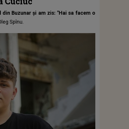
a Cuciuc
 din Buzunar și am zis: "Hai sa facem o
Oleg Spînu.