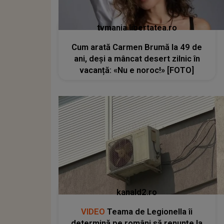
tvmania.libertatea.ro
Cum arată Carmen Brumă la 49 de
ani, deși a mâncat desert zilnic în
vacanță: «Nu e noroc!» [FOTO]
kanald2.ro
VIDEO
Teama de Legionella îi
determină pe români să renunțe la