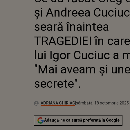
ÎNAINTE
și Andreea Cuciuc
ÎN CARE 
CUCIUC 
AVEAM Ș
seară înaintea
SECRETE
TRAGEDIEI în care 
lui Igor Cuciuc a m
"Mai aveam și une
secrete".
Publicat:
Autor:
sâmbătă, 18 octombrie 2025
Actualizat:
ADRIANA CHIRIAC
sâmbătă, 18 octombrie 2025
Adaugă-ne ca sursă preferată în Google