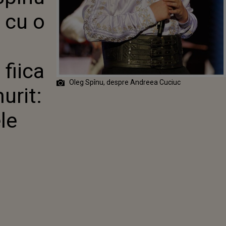
A TRAGEDIEI
 cu o
FIICA LUI IGOR
A MURIT: "MAI
I UNELE
".
fiica
Oleg Spînu, despre Andreea Cuciuc
urit:
le