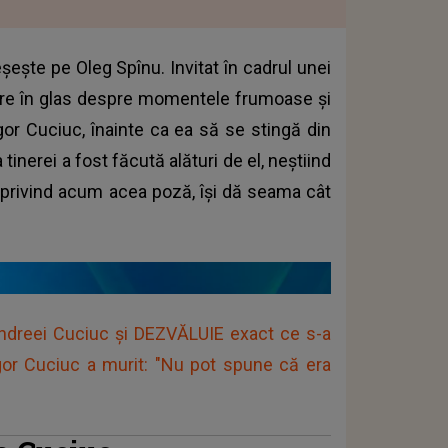
șește pe Oleg Spînu. Invitat în cadrul unei
rere în glas despre momentele frumoase și
Igor Cuciuc, înainte ca ea să se stingă din
inerei a fost făcută alături de el, neștiind
r, privind acum acea poză, își dă seama cât
 Andreei Cuciuc și DEZVĂLUIE exact ce s-a
 Igor Cuciuc a murit: "Nu pot spune că era