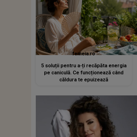
femeia.ro
5 soluții pentru a-ți recăpăta energia
pe caniculă. Ce funcționează când
căldura te epuizează