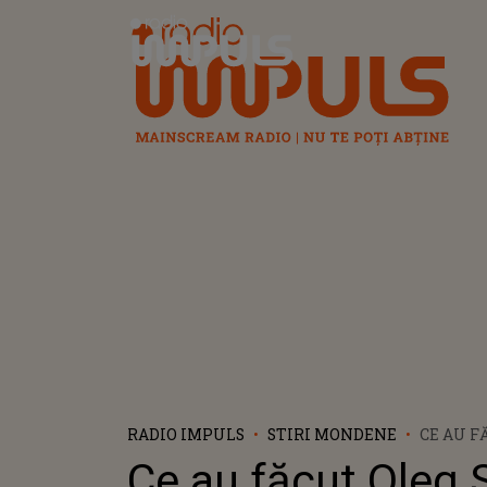
Radio Impuls
RADIO IMPULS
STIRI MONDENE
CE AU F
SPÎNU Ș
Ce au făcut Oleg 
CUCIUC 