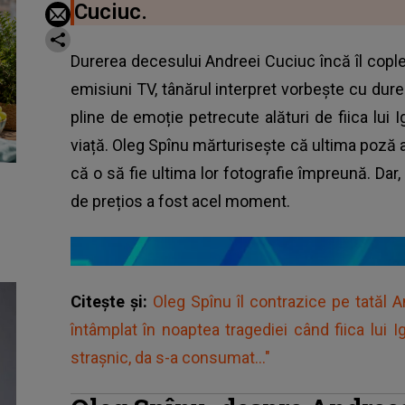
Cuciuc.
Durerea decesului Andreei Cuciuc încă îl cople
emisiuni TV, tânărul interpret vorbește cu du
pline de emoție petrecute alături de fiica lui 
viață. Oleg Spînu mărturisește că ultima poză a t
că o să fie ultima lor fotografie împreună. Da
de prețios a fost acel moment.
Citește și:
Oleg Spînu îl contrazice pe tatăl
întâmplat în noaptea tragediei când fiica lui
strașnic, da s-a consumat..."