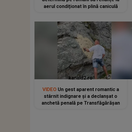
aerul condiționat în plină caniculă
kanald2.ro
VIDEO
Un gest aparent romantic a
stârnit indignare și a declanșat o
anchetă penală pe Transfăgărășan