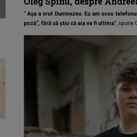
Oleg Spînu, despre Andree
"
Așa a vrut Dumnezeu. Eu am scos telefonul
poză", fără să știu că aia va fi ultima"
, spune