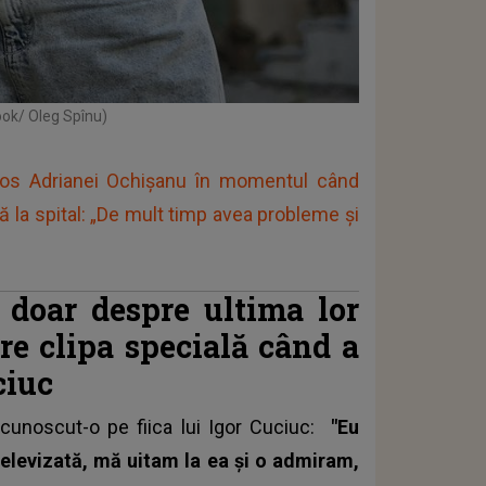
ook/ Oleg Spînu)
tgros Adrianei Ochișanu în momentul când
ță la spital: „De mult timp avea probleme și
 doar despre ultima lor
re clipa specială când a
ciuc
cunoscut-o pe fiica lui Igor Cuciuc:
"Eu
elevizată, mă uitam la ea și o admiram,