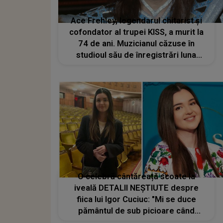
Ace Frehley, legendarul chitarist și
cofondator al trupei KISS, a murit la
74 de ani. Muzicianul căzuse în
studioul său de înregistrări luna
trecută
O celebră cântăreață scoate la
iveală DETALII NEȘTIUTE despre
fiica lui Igor Cuciuc: "Mi se duce
pământul de sub picioare când
vorbesc". Ce s-a întâmplat cu