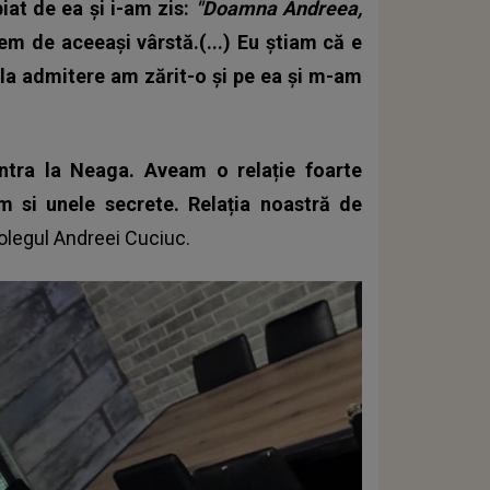
at de ea și i-am zis:
"Doamna Andreea,
em de aceeași vârstă.(...) Eu știam că e
 la admitere am zărit-o și pe ea și m-am
intra la Neaga. Aveam o relație foarte
m si unele secrete. Relația noastră de
olegul Andreei Cuciuc
.