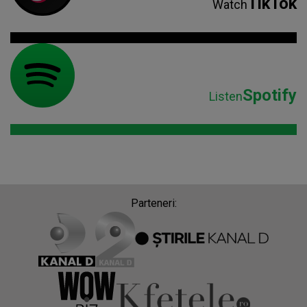
TikTok
Watch
Spotify
Listen
Parteneri: