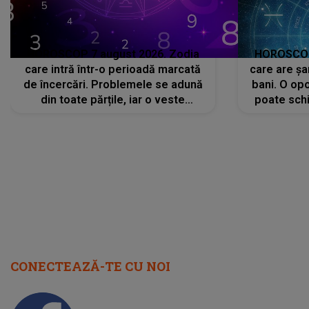
HOROSCOP 7 august 2026. Zodia
HOROSCOP 
care intră într-o perioadă marcată
care are șa
de încercări. Problemele se adună
bani. O opo
din toate părțile, iar o veste
poate schi
neașteptată îi dă planurile peste
la
cap
CONECTEAZĂ-TE CU NOI