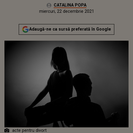
Autor:
CATALINA POPA
Publicat:
miercuri, 22 decembrie 2021
Actualizat:
miercuri, 22 decembrie 2021
Adaugă-ne ca sursă preferată în Google
acte pentru divort