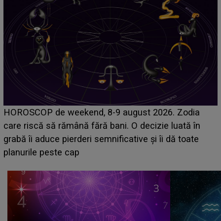
Emanuel a ținut ACEST DETALIU ASCUNS până
acum! În fața Alexandrei, concurentul din Casa Iubirii
face o MĂRTURISIRE NEAȘTEPTATĂ despre mama
sa: "I-am spus și ei în față, eu nu te iubesc pentru
că..."