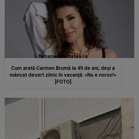
tvmania.libertatea.ro
Cum arată Carmen Brumă la 49 de ani, deși a
mâncat desert zilnic în vacanță: «Nu e noroc!»
[FOTO]