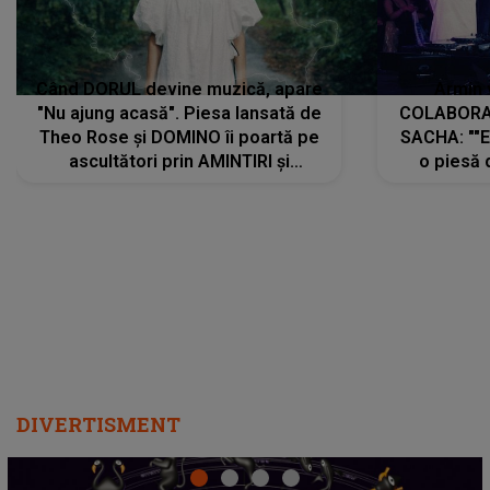
Când DORUL devine muzică, apare
Armin 
"Nu ajung acasă". Piesa lansată de
COLABORAR
Theo Rose și DOMINO îi poartă pe
SACHA: ""E
ascultători prin AMINTIRI și
o piesă 
REGĂSIRI, iar drumul emoțiilor
imediat pre
trece prin sufletul publicului:
cu mine șt
"Pentru toți cei care au plecat
păstrăm do
departe ca să le fie mai bine"
DIVERTISMENT