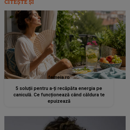
CITEȘTE ȘI
femeia.ro
5 soluții pentru a-ți recăpăta energia pe
caniculă. Ce funcționează când căldura te
epuizează