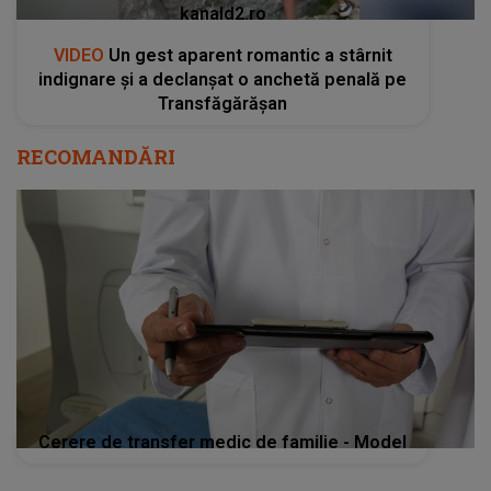
kanald2.ro
VIDEO
Un gest aparent romantic a stârnit
indignare și a declanșat o anchetă penală pe
Transfăgărășan
RECOMANDĂRI
Cerere de transfer medic de familie - Model