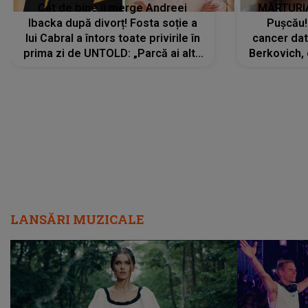
Cât de bine îi merge Andreei
MĂRTURIA
Ibacka după divorț! Fosta soție a
Pușcău!
lui Cabral a întors toate privirile în
cancer dato
prima zi de UNTOLD: „Parcă ai altă
Berkovich, 
strălucire, emani putere,
accident ru
încredere, siguranță...”
Dacă nu 
LANSĂRI MUZICALE