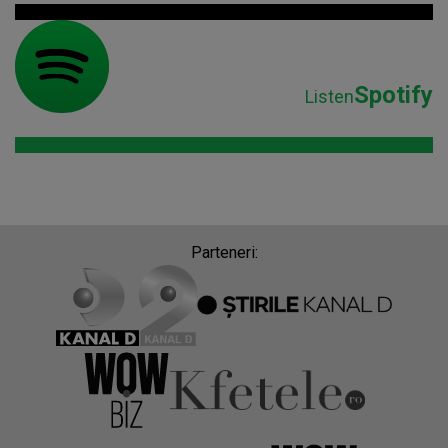
Spotify
Listen
Parteneri: