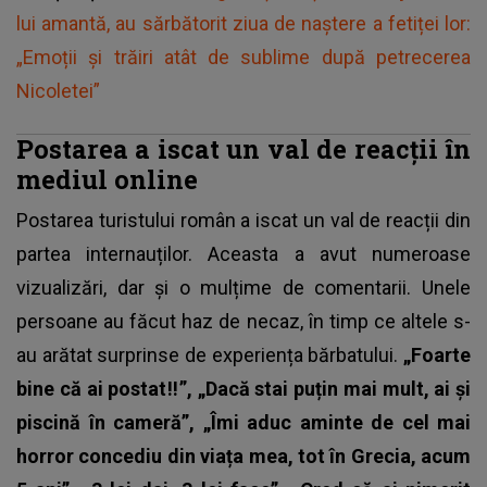
lui amantă, au sărbătorit ziua de naștere a fetiței lor:
„Emoții și trăiri atât de sublime după petrecerea
Nicoletei”
Postarea a iscat un val de reacții în
mediul online
Postarea turistului român a iscat un val de reacții din
partea internauților. Aceasta a avut numeroase
vizualizări, dar și o mulțime de comentarii. Unele
persoane au făcut haz de necaz, în timp ce altele s-
au arătat surprinse de experiența bărbatului.
„Foarte
bine că ai postat‼️”, „Dacă stai puțin mai mult, ai și
piscină în cameră”, „Îmi aduc aminte de cel mai
horror concediu din viața mea, tot în Grecia, acum