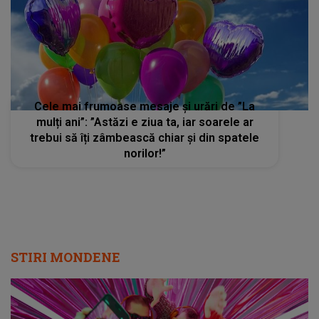
Cele mai frumoase mesaje și urări de ”La
mulți ani”: ”Astăzi e ziua ta, iar soarele ar
trebui să îți zâmbească chiar și din spatele
norilor!”
STIRI MONDENE