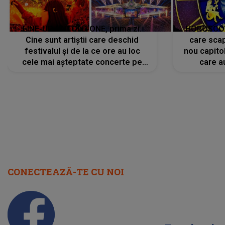
LINE-UP UNTOLD ONE, prima zi.
HOROSCOP 
Cine sunt artiștii care deschid
care scap
festivalul și de la ce ore au loc
nou capitol
cele mai așteptate concerte pe
care a
scena principală?
perioadă 
CONECTEAZĂ-TE CU NOI