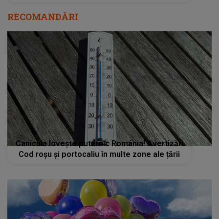
RECOMANDĂRI
Canicula lovește puternic România! Avertizări
Cod roșu și portocaliu în multe zone ale țării