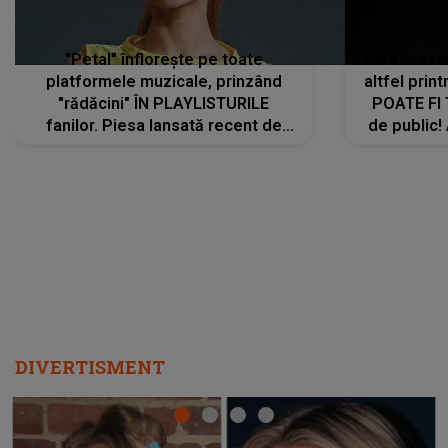
"Petal" înflorește pe toate
De această 
platformele muzicale, prinzând
altfel prin
"rădăcini" ÎN PLAYLISTURILE
POATE FI
fanilor. Piesa lansată recent de
de public!
Ariana Grande îi face pe
a lansat V
ascultători SĂ O ASCULTE PE
REPEAT
DIVERTISMENT