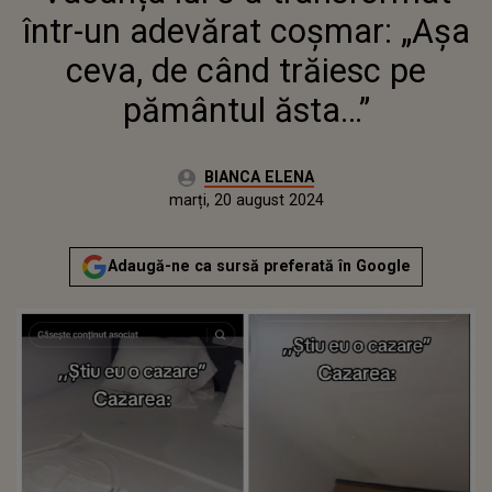
într-un adevărat coșmar: „Așa
ceva, de când trăiesc pe
pământul ăsta…”
Autor:
BIANCA ELENA
Publicat:
marți, 20 august 2024
Adaugă-ne ca sursă preferată în Google