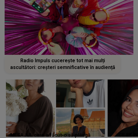
Radio Impuls cucerește tot mai mulți
ascultători: creșteri semnificative în audiență
MESAJUL care a făcut-o să plângă
CE SE Î