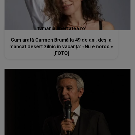
tvmania.libertatea.ro
Cum arată Carmen Brumă la 49 de ani, deși a
mâncat desert zilnic în vacanță: «Nu e noroc!»
[FOTO]