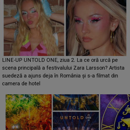
Ce a dezvăluit noua concurentă din "Casa Iubirii" l-a
luat prin surprindere pe Emanuel. CINE ESTE
BĂIATUL VIZAT de Alexandra?! Aflându-se în fața
faptului împlinit, A RECUNOSCUT IMEDIAT: "Am
avut..."