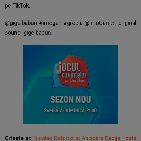
pe TikTok.
@gigelbabun
#imogen
#grecia
@imoGen
♬ original
sound- gigelbabun
Citește și:
Nicolae Botgros și Anișoara Dabija, fosta