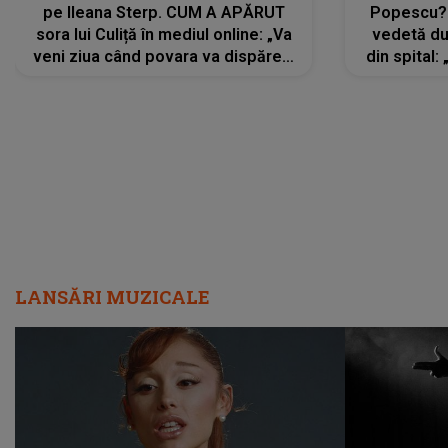
pe Ileana Sterp. CUM A APĂRUT
Popescu?
sora lui Culiță în mediul online: „Va
vedetă du
veni ziua când povara va dispărea,
din spital:
iar lacrimile...”
LANSĂRI MUZICALE