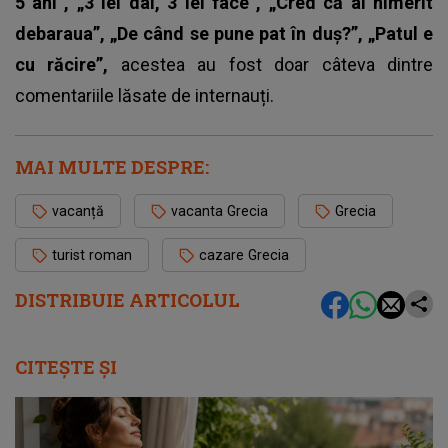
5 ani”, „3 lei dai, 3 lei face”, „Cred că ai nimerit
debaraua”, „De când se pune pat în duș?”, „Patul e
cu răcire”,
acestea au fost doar câteva dintre
comentariile lăsate de internauți.
MAI MULTE DESPRE:
vacanță
vacanta Grecia
Grecia
turist roman
cazare Grecia
DISTRIBUIE ARTICOLUL
CITEȘTE ȘI