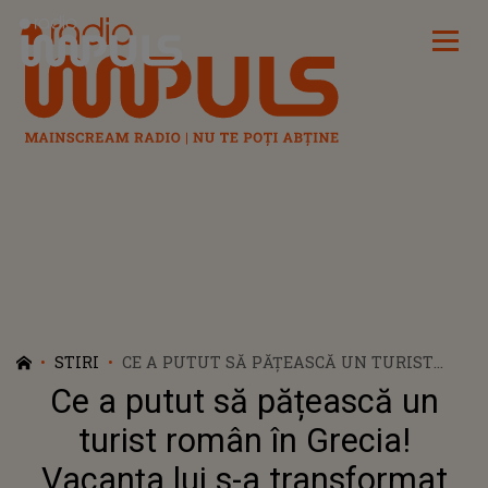
Radio Impuls
STIRI
CE A PUTUT SĂ PĂȚEASCĂ UN TURIST
ROMÂN ÎN GRECIA! VACANȚA LUI S-A
Ce a putut să pățească un
TRANSFORMAT ÎNTR-UN ADEVĂRAT
COȘMAR: „AȘA CEVA, DE CÂND TRĂIESC PE
turist român în Grecia!
PĂMÂNTUL ĂSTA…”
Vacanța lui s-a transformat