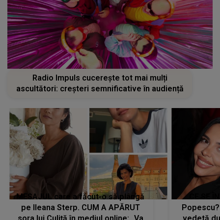
Radio Impuls cucerește tot mai mulți
ascultători: creșteri semnificative în audiență
MESAJUL care a făcut-o să plângă
CE SE Î
pe Ileana Sterp. CUM A APĂRUT
Popescu?
sora lui Culiță în mediul online: „Va
vedetă du