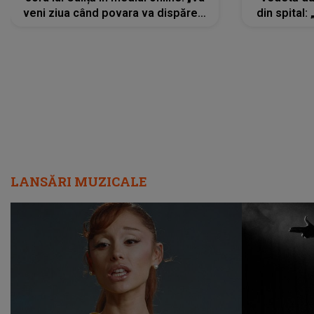
veni ziua când povara va dispărea,
din spital:
iar lacrimile...”
LANSĂRI MUZICALE