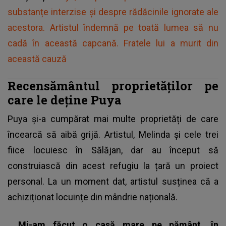
substanțe interzise și despre rădăcinile ignorate ale
acestora. Artistul îndemnă pe toată lumea să nu
cadă în această capcană. Fratele lui a murit din
această cauză
Recensământul proprietăților pe
care le deține Puya
Puya
și-a cumpărat mai multe proprietăți de care
încearcă să aibă grijă. Artistul, Melinda și cele trei
fiice locuiesc în Sălăjan, dar au început să
construiască din acest refugiu la țară un proiect
personal. La un moment dat, artistul susținea că a
achiziționat locuințe din mândrie națională.
„
Mi-am făcut o casă mare pe pământ, în