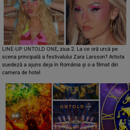
Ce a dezvăluit noua concurentă din "Casa Iubirii" l-a
luat prin surprindere pe Emanuel. CINE ESTE
BĂIATUL VIZAT de Alexandra?! Aflându-se în fața
faptului împlinit, A RECUNOSCUT IMEDIAT: "Am
avut..."