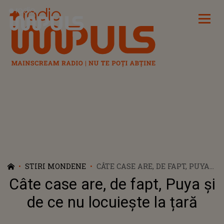
Radio Impuls
STIRI MONDENE
CÂTE CASE ARE, DE FAPT, PUYA
ȘI DE CE NU LOCUIEȘTE LA
Câte case are, de fapt, Puya și
ȚARĂ
de ce nu locuiește la țară