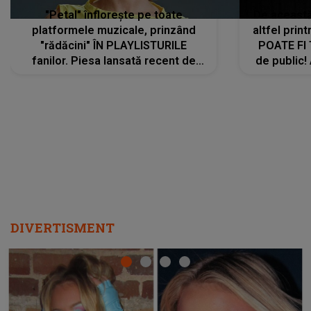
"Petal" înflorește pe toate
De această 
platformele muzicale, prinzând
altfel prin
"rădăcini" ÎN PLAYLISTURILE
POATE FI
fanilor. Piesa lansată recent de
de public!
Ariana Grande îi face pe
a lansat V
ascultători SĂ O ASCULTE PE
REPEAT
DIVERTISMENT