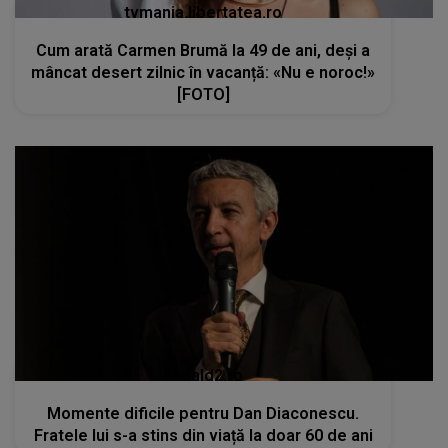
tvmania.libertatea.ro
Cum arată Carmen Brumă la 49 de ani, deși a
mâncat desert zilnic în vacanță: «Nu e noroc!»
[FOTO]
kanald2.ro
Momente dificile pentru Dan Diaconescu.
Fratele lui s-a stins din viață la doar 60 de ani