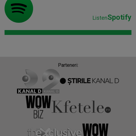
Spotify
Listen
Parteneri: