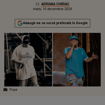
Autor:
ADRIANA CHIRIAC
Publicat:
marți, 10 decembrie 2024
Actualizat:
marți, 10 decembrie 2024
Adaugă-ne ca sursă preferată în Google
Puya