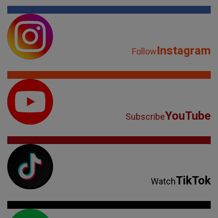
Instagram
Follow
YouTube
Subscribe
TikTok
Watch