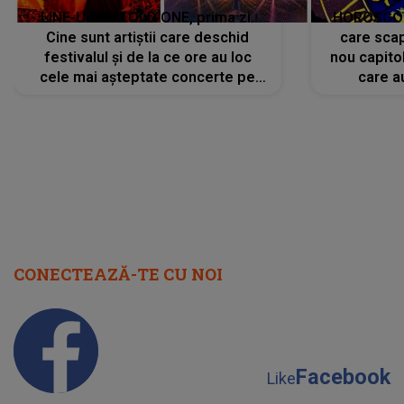
LINE-UP UNTOLD ONE, prima zi.
HOROSCOP 
Cine sunt artiștii care deschid
care scap
festivalul și de la ce ore au loc
nou capitol
cele mai așteptate concerte pe
care a
scena principală?
perioadă 
CONECTEAZĂ-TE CU NOI
Facebook
Like