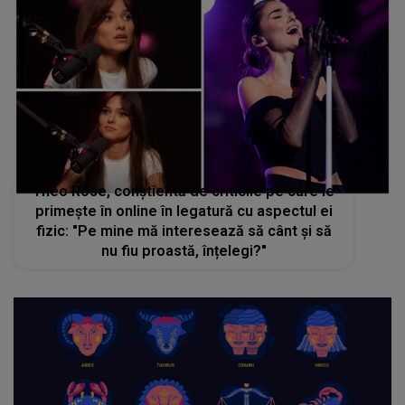
Theo Rose, conștientă de criticile pe care le
primește în online în legatură cu aspectul ei
fizic: "Pe mine mă interesează să cânt și să
nu fiu proastă, înțelegi?"