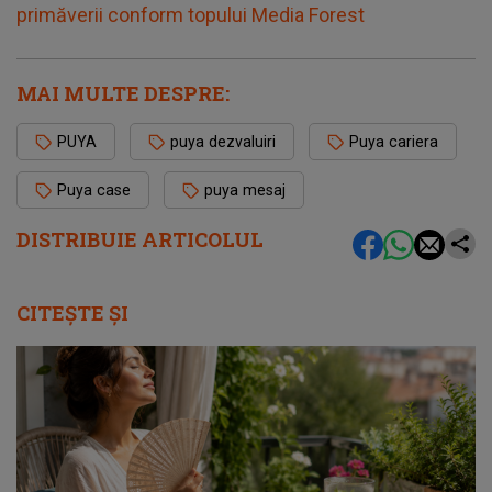
primăverii conform topului Media Forest
MAI MULTE DESPRE:
PUYA
puya dezvaluiri
Puya cariera
Puya case
puya mesaj
DISTRIBUIE ARTICOLUL
CITEȘTE ȘI