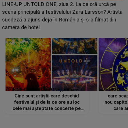
Ce a dezvăluit noua concurentă din "Casa Iubirii" l-a
luat prin surprindere pe Emanuel. CINE ESTE
BĂIATUL VIZAT de Alexandra?! Aflându-se în fața
faptului împlinit, A RECUNOSCUT IMEDIAT: "Am
avut..."
LINE-UP UNTOLD ONE, prima zi.
HOROSCOP 
Cine sunt artiștii care deschid
care scap
festivalul și de la ce ore au loc
nou capitol
cele mai așteptate concerte pe
care a
scena principală?
perioadă 