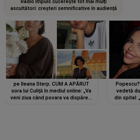
Radio Impuls cucerește tot mai mulți
ascultători: creșteri semnificative în audiență
MESAJUL care a făcut-o să plângă
CE SE Î
pe Ileana Sterp. CUM A APĂRUT
Popescu?
sora lui Culiță în mediul online: „Va
vedetă du
veni ziua când povara va dispărea,
din spital:
iar lacrimile...”