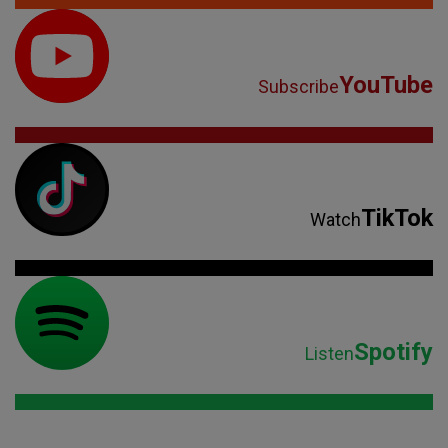
YouTube
Subscribe
TikTok
Watch
Spotify
Listen