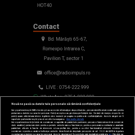
HOT40
Contact
Bd. Mărăști 65-67,
Romexpo Intrarea C,
Pavilion T, sector 1
office@radioimpuls.ro
LIVE : 0754-222.999
WhatsApp: 0754-222.999
Nouă ne pasă ca datele tale personale să rămână confidențiale
Noi și partenerii noștri
589
stocăm și/sau accesăm informații pe dispozitivul dvs., precum identificatorii cookie unici pentru
prelucrarea datelor cu caracter personal. Puteți accepta sau gestiona preferințele dvs. făcând clic mai jos, respectiv vă
puteți opune utilizării unui interes legitim în orice moment pe pagina cu politica de confidențialitate. Aceste alegeri vor fi
raportate partenerilor noștri și nu vă vor afecta navigarea.
Mai multe detalii
Noi si partenerii nostri (retelele de socializare si agentiile de publicitate partenere, precum si furnizorii nostri de servicii de
date analitice) prelucram date pentru a permite website-ului sa functioneze, pentru a personaliza continutul si anunturile
publicitare afisate in functie de interesele si/sau profilul dvs., pentru a va oferi functionalitati aferente retelelor de
socializare si pentru a analiza traficul pe website. Beneficiati de drepturile prevazute de art. 15-22 din GDPR in legatura
cu prelucrarea datelor cu caracter personal. Aceste drepturi pot fi exercitate prin modalitatea indicata
aici
. Prin click pe