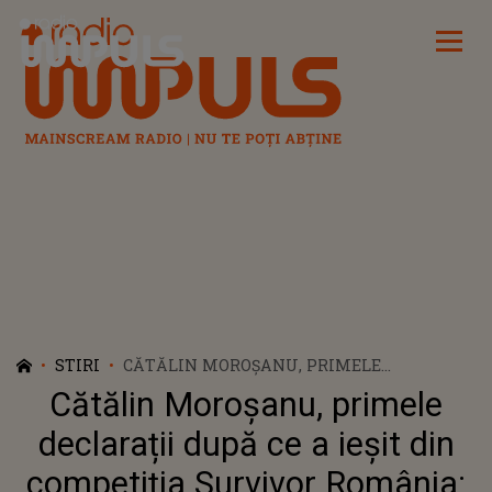
Radio Impuls
STIRI
CĂTĂLIN MOROȘANU, PRIMELE
DECLARAȚII DUPĂ CE A IEȘIT DIN
Cătălin Moroșanu, primele
COMPETIȚIA SURVIVOR ROMÂNIA: „A FOST
CEA MAI GREA COMPETIȚIE DIN VIAȚA
declarații după ce a ieșit din
MEA”
competiția Survivor România: