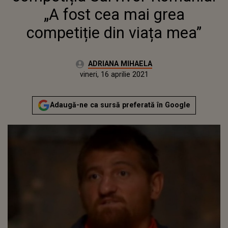
„A fost cea mai grea
competiție din viața mea”
Autor:
ADRIANA MIHAELA
Publicat:
vineri, 16 aprilie 2021
Actualizat:
vineri, 16 aprilie 2021
Adaugă-ne ca sursă preferată în Google