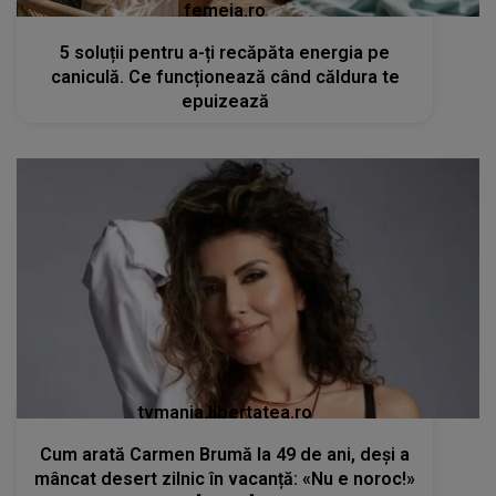
femeia.ro
5 soluții pentru a-ți recăpăta energia pe
caniculă. Ce funcționează când căldura te
epuizează
tvmania.libertatea.ro
Cum arată Carmen Brumă la 49 de ani, deși a
mâncat desert zilnic în vacanță: «Nu e noroc!»