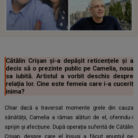
Cătălin Crișan și-a depășit reticențele și a
decis să o prezinte public pe Camelia, noua
sa iubită. Artistul a vorbit deschis despre
relația lor. Cine este femeia care i-a cucerit
inima?
Chiar dacă a traversat momente grele din cauza
sănătății, Camelia a rămas alături de el, oferindu-i
sprijin și afecțiune. După operația suferită de Cătălin
Crișan, despre care el însuși a făcut anunțul pe