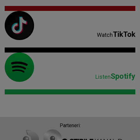
TikTok
Watch
Spotify
Listen
Parteneri: