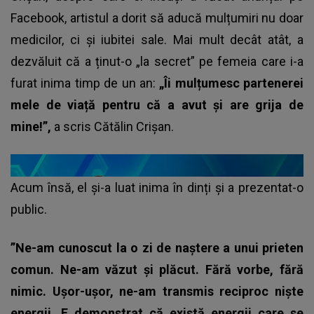
Facebook, artistul a dorit să aducă mulțumiri nu doar
medicilor, ci și iubitei sale. Mai mult decât atât, a
dezvăluit că a ținut-o „la secret” pe femeia care i-a
furat inima timp de un an:
„Îi mulțumesc partenerei
mele de viață pentru că a avut și are grija de
mine!”,
a scris Cătălin Crișan.
Acum însă, el și-a luat inima în dinți și a prezentat-o
public.
”Ne-am cunoscut la o zi de naștere a unui prieten
comun. Ne-am văzut și plăcut. Fără vorbe, fără
nimic. Ușor-ușor, ne-am transmis reciproc niște
energii. E demonstrat că există energii care se