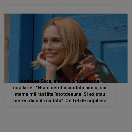
despărțit
Andreea Esca, amintiri din perioada
copilăriei: "N-am cerut niciodată nimic, dar
mama mă răsfăța întotdeauna. Și existau
mereu discuții cu tata". Ce fel de copil era