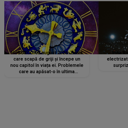
HOROSCOP 5 august 2026. Zodia
Irina R
care scapă de griji și începe un
electriza
nou capitol în viața ei. Problemele
surpri
care au apăsat-o în ultima
perioadă își găsesc, în sfârșit,
rezolvarea