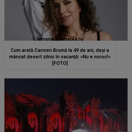
tvmania.libertatea.ro
Cum arată Carmen Brumă la 49 de ani, deși a
mâncat desert zilnic în vacanță: «Nu e noroc!»
[FOTO]