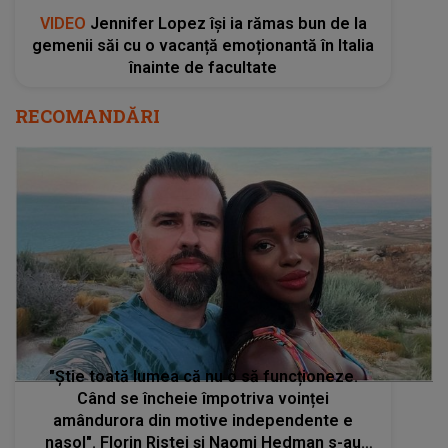
VIDEO
Jennifer Lopez își ia rămas bun de la
gemenii săi cu o vacanță emoționantă în Italia
înainte de facultate
RECOMANDĂRI
"Știe toată lumea că nu o să funcționeze.
Când se încheie împotriva voinței
amândurora din motive independente e
nasol". Florin Ristei și Naomi Hedman s-au