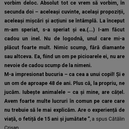
vorbim deloc. Absolut tot ce vrem să vorbim, în
secunda doi – aceleași cuvinte, același propoziții,
aceleași mișcări și acțiuni se întâmplă. La început
m-am speriat, s-a speriat și ea.(...)
I-am făcut
cadou un inel. Nu de logodnă, unul care mi-a
plăcut foarte mult. Nimic scump, fără diamante
sau altceva. Ea, fiind un om pe picioarele ei, nu are
nevoie de cadou scump de la nimeni.
M-a impresionat bucuria – ca cea a unui copil! Și e
un om de aproape 48 de ani.
Plus că, la propriu, ne
jucăm. Iubește animalele – ca și mine, are cățel.
Avem foarte multe lucruri în comun pe care care
nu trebuie să le mai explicăm. Are o experiență de
viață, o fetiță de 15 ani și jumătate
”
, a spus
Cătălin
Crișan
.