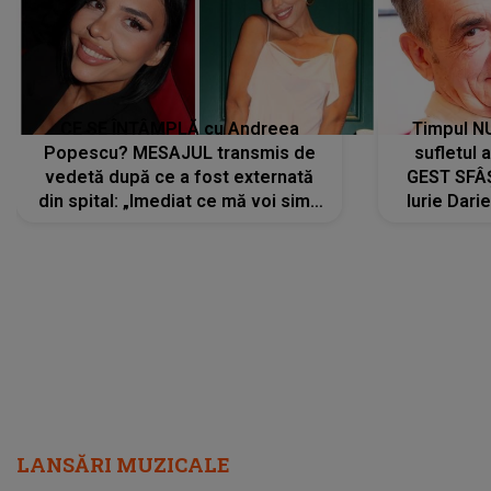
CE SE ÎNTÂMPLĂ cu Andreea
Timpul N
Popescu? MESAJUL transmis de
sufletul 
vedetă după ce a fost externată
GEST SFÂȘ
din spital: „Imediat ce mă voi simți
Iurie Dari
mai bine...”
măsură ce
LANSĂRI MUZICALE