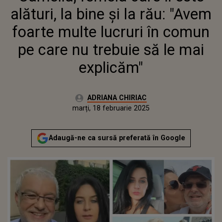
COMUN PE CARE NU TREBUIE
alături, la bine și la rău: "Avem
SĂ LE MAI EXPLICĂM"
foarte multe lucruri în comun
pe care nu trebuie să le mai
explicăm"
Autor:
ADRIANA CHIRIAC
Publicat:
duminică, 18 februarie 2024
Actualizat:
marți, 18 februarie 2025
Adaugă-ne ca sursă preferată în Google