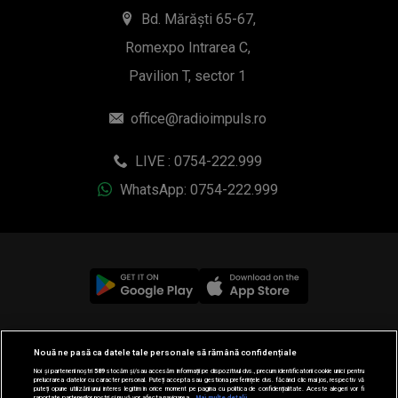
Bd. Mărăști 65-67,
Romexpo Intrarea C,
Pavilion T, sector 1
office@radioimpuls.ro
LIVE : 0754-222.999
WhatsApp: 0754-222.999
© 2019-2026 DOGAN MEDIA INTERNATIONAL SA, Toate
Nouă ne pasă ca datele tale personale să rămână confidențiale
drepturile rezervate.
Noi și partenerii noștri
589
stocăm și/sau accesăm informații pe dispozitivul dvs., precum identificatorii cookie unici pentru
prelucrarea datelor cu caracter personal. Puteți accepta sau gestiona preferințele dvs. făcând clic mai jos, respectiv vă
puteți opune utilizării unui interes legitim în orice moment pe pagina cu politica de confidențialitate. Aceste alegeri vor fi
raportate partenerilor noștri și nu vă vor afecta navigarea.
Mai multe detalii