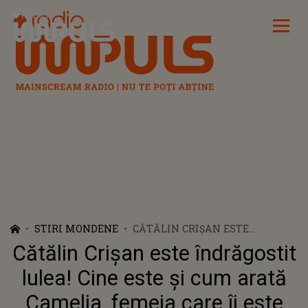
Radio Impuls
STIRI MONDENE
CĂTĂLIN CRIȘAN ESTE
ÎNDRĂGOSTIT LULEA! CINE
Cătălin Crișan este îndrăgostit
ESTE ȘI CUM ARATĂ CAMELIA,
FEMEIA CARE ÎI ESTE ALĂTURI,
lulea! Cine este și cum arată
LA BINE ȘI LA RĂU: "AVEM
Camelia, femeia care îi este
FOARTE MULTE LUCRURI ÎN