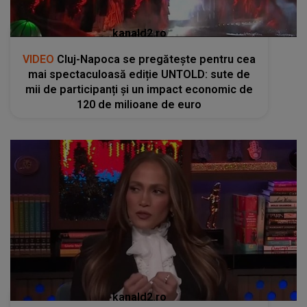
kanald2.ro
VIDEO
Cluj-Napoca se pregătește pentru cea
mai spectaculoasă ediție UNTOLD: sute de
mii de participanți și un impact economic de
120 de milioane de euro
kanald2.ro