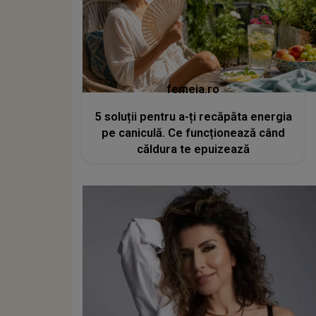
femeia.ro
5 soluții pentru a-ți recăpăta energia
pe caniculă. Ce funcționează când
căldura te epuizează