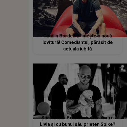
Cătălin Bordea primește o nouă
lovitură! Comediantul, părăsit de
actuala iubită
Știa Cătălin Bordea de idila dintre
Livia și cu bunul său prieten Spike?