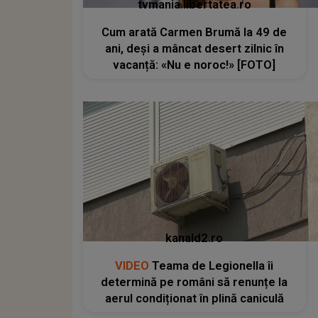
tvmania.libertatea.ro
Cum arată Carmen Brumă la 49 de
ani, deși a mâncat desert zilnic în
vacanță: «Nu e noroc!» [FOTO]
kanald2.ro
VIDEO
Teama de Legionella îi
determină pe români să renunțe la
aerul condiționat în plină caniculă