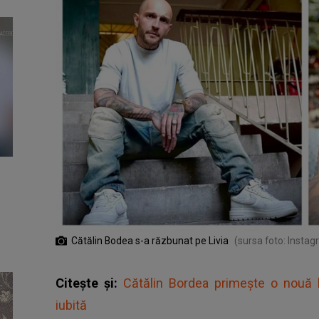
Cătălin Bodea s-a răzbunat pe Livia
(sursa foto: Insta
Citește și:
Cătălin Bordea primește o nouă l
iubită