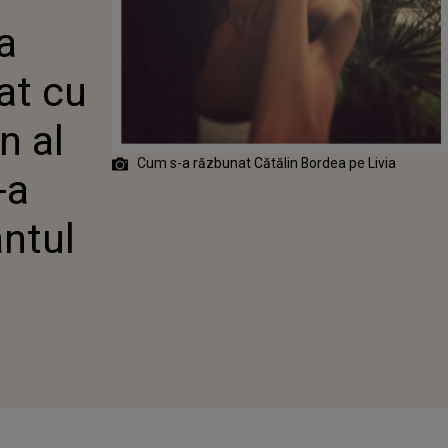
 CU CEL MAI
a
ETEN AL SĂU,
CUM S-A
AT
at cu
ANTUL
n al
Cum s-a răzbunat Cătălin Bordea pe Livia
-a
ntul