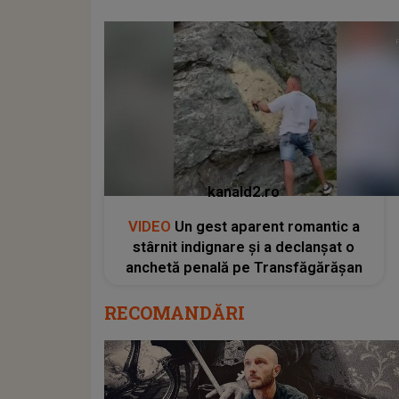
kanald2.ro
VIDEO
Un gest aparent romantic a
stârnit indignare și a declanșat o
anchetă penală pe Transfăgărășan
RECOMANDĂRI