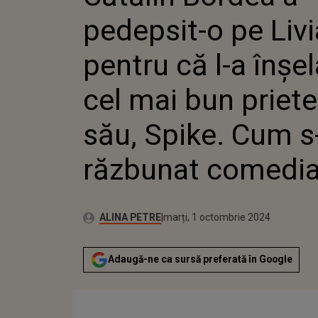
ÎNȘELAT
pedepsit-o pe Livi
BUN PRI
SPIKE. 
RĂZBUN
pentru că l-a înșel
COMEDI
cel mai bun priete
său, Spike. Cum s
răzbunat comedia
Publicat:
Autor:
luni, 2 octombrie 2023
Actualizat:
ALINA PETRE
marți, 1 octombrie 2024
Adaugă-ne ca sursă preferată în Google