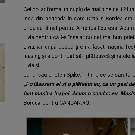
Cei doi ar forma un cuplu de mai bine de 12 luni
încă din perioada în care Cătălin Bordea era
unde au filmat pentru America Express. Acum 
Livia pentru că l-a înșelat cu cel mai bun prie
Livia
, iar după despărțire i-a lăsat mașina fost
leasing și a continuat să-i plătească și ratele 
Livia și
bunul său prieten Spike, în timp ce se sărută, 
„I-o lăsasem ei și o plăteam eu, ca un gest d
luat mașina înapoi. Acum o conduc eu. Mașina
Bordea, pentru
CANCAN.RO.