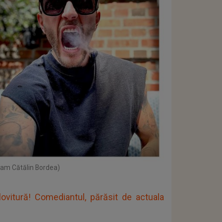
gram Cătălin Bordea)
ovitură! Comediantul, părăsit de actuala