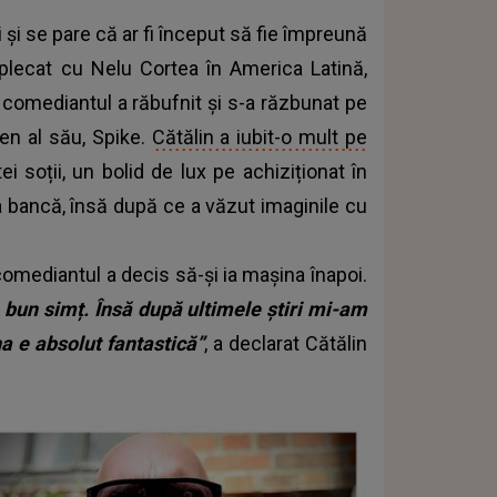
 și se pare că ar fi început să fie împreună
 plecat cu Nelu Cortea în America Latină,
comediantul a răbufnit și s-a răzbunat pe
ten al său, Spike.
Cătălin a iubit-o mult pe
ei soții, un bolid de lux pe achiziționat în
la bancă, însă după ce a văzut imaginile cu
comediantul a decis să-și ia mașina înapoi.
e bun simț. Însă după ultimele știri mi-am
 e absolut fantastică”
, a declarat Cătălin