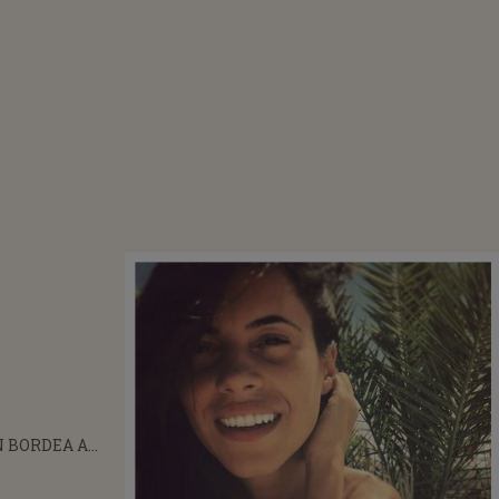
 BORDEA A
T-O PE LIVIA
CĂ L-A