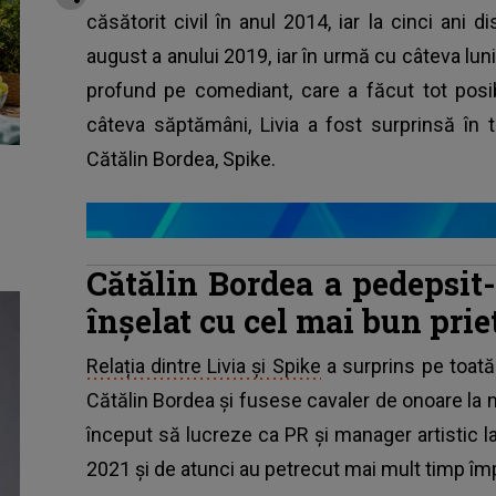
căsătorit civil în anul 2014, iar la cinci ani d
august a anului 2019, iar în urmă cu câteva luni 
profund pe comediant, care a făcut tot posi
câteva săptămâni, Livia a fost surprinsă în 
Cătălin Bordea, Spike.
Cătălin Bordea a pedepsit-
înșelat cu cel mai bun prie
Relația dintre Livia și Spike
a surprins pe toată 
Cătălin Bordea și fusese cavaler de onoare la nu
început să lucreze ca PR și manager artistic l
2021 și de atunci au petrecut mai mult timp îm