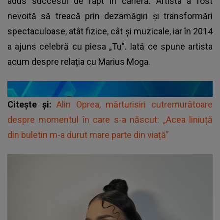
adus succesul de fapt în carieră. Artista a fost
nevoită să treacă prin dezamăgiri și transformări
spectaculoase, atât fizice, cât și muzicale, iar în 2014
a ajuns celebră cu piesa „Tu”. Iată ce spune artista
acum despre relația cu Marius Moga.
Citește și:
Alin Oprea, mărturisiri cutremurătoare
despre momentul în care s-a născut: „Acea liniuță
din buletin m-a durut mare parte din viață”