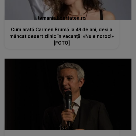
tvmania.libertatea.ro
Cum arată Carmen Brumă la 49 de ani, deși a
mâncat desert zilnic în vacanță: «Nu e noroc!»
[FOTO]
kanald2.ro