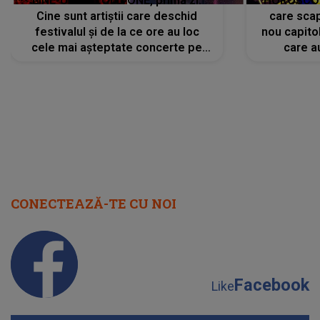
LINE-UP UNTOLD ONE, prima zi.
HOROSCOP 
Cine sunt artiștii care deschid
care scap
festivalul și de la ce ore au loc
nou capitol
cele mai așteptate concerte pe
care a
scena principală?
perioadă 
CONECTEAZĂ-TE CU NOI
Facebook
Like