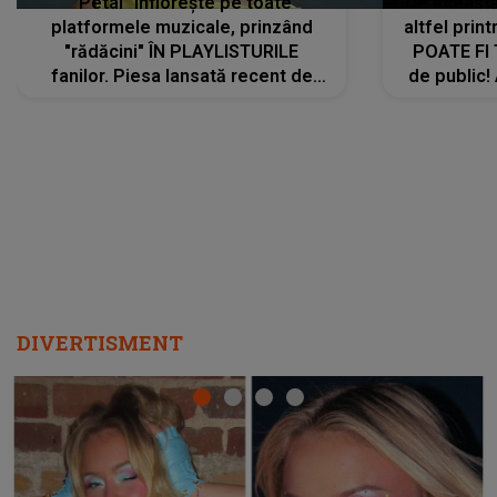
"Petal" înflorește pe toate
De această 
platformele muzicale, prinzând
altfel prin
"rădăcini" ÎN PLAYLISTURILE
POATE FI
fanilor. Piesa lansată recent de
de public!
Ariana Grande îi face pe
a lansat V
ascultători SĂ O ASCULTE PE
REPEAT
DIVERTISMENT