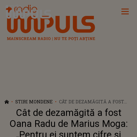
Radio Impuls
STIRI MONDENE
CÂT DE DEZAMĂGITĂ A FOST
OANA RADU DE MARIUS MOGA:
Cât de dezamăgită a fost
„PENTRU EI SUNTEM CIFRE ȘI
PRODUSE PE CARE LE POT
Oana Radu de Marius Moga:
VINDE SAU NU CU SUCCES”
„Pentru ei suntem cifre și