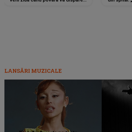
iar lacrimile...”
LANSĂRI MUZICALE