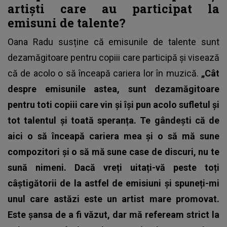
artiști care au participat la
emisuni de talente?
Oana Radu susține că emisunile de talente sunt
dezamăgitoare pentru copiii care participă și visează
că de acolo o să înceapă cariera lor în muzică.
„Cât
despre emisunile astea, sunt dezamăgitoare
pentru toti copiii care vin și își pun acolo sufletul și
tot talentul și toată speranța. Te gândești că de
aici o să înceapă cariera mea și o să mă sune
compozitori și o să mă sune case de discuri, nu te
sună nimeni. Dacă vreți uitați-vă peste toți
câștigătorii de la astfel de emisiuni și spuneți-mi
unul care astăzi este un artist mare promovat.
Este șansa de a fi văzut, dar mă refeream strict la