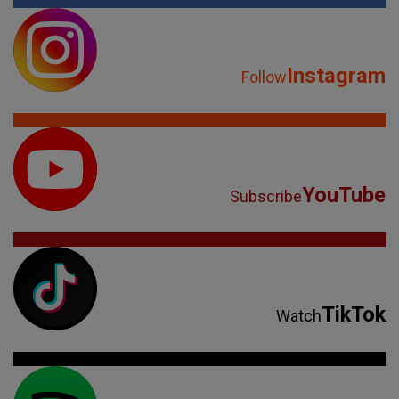
Instagram
Follow
YouTube
Subscribe
TikTok
Watch