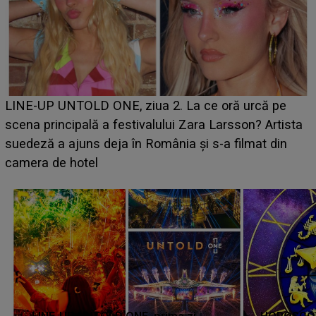
Ce a dezvăluit noua concurentă din "Casa Iubirii" l-a
luat prin surprindere pe Emanuel. CINE ESTE
BĂIATUL VIZAT de Alexandra?! Aflându-se în fața
faptului împlinit, A RECUNOSCUT IMEDIAT: "Am
avut..."