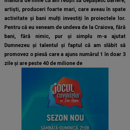
mândră de mine că am reușit să depășesc bariere,
artiști, produceri foarte mari, care aveau în spate
activitate și bani mulți investiți în proiectele lor.
Pentru că eu veneam de undeva de la Craiova, fără
bani, fără nimic, pur și simplu m-a ajutat
Dumnezeu și talentul și faptul că am slăbit să
promovez o piesă care a ajuns numărul 1 în doar 3
zile și are peste 40 de milione de