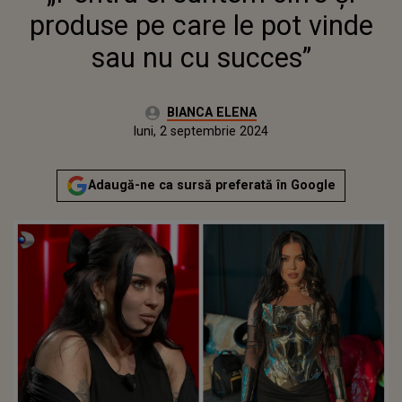
produse pe care le pot vinde
sau nu cu succes”
Autor:
BIANCA ELENA
Publicat:
luni, 2 septembrie 2024
Actualizat:
luni, 2 septembrie 2024
Adaugă-ne ca sursă preferată în Google