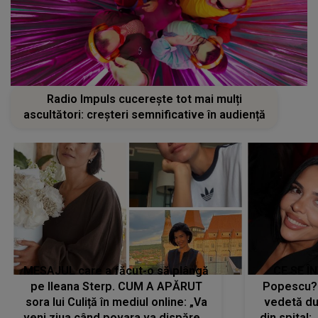
Radio Impuls cucerește tot mai mulți
ascultători: creșteri semnificative în audiență
MESAJUL care a făcut-o să plângă
CE SE Î
pe Ileana Sterp. CUM A APĂRUT
Popescu?
sora lui Culiță în mediul online: „Va
vedetă du
veni ziua când povara va dispărea,
din spital: