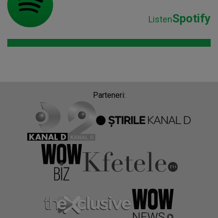
Spotify
Listen
Parteneri: