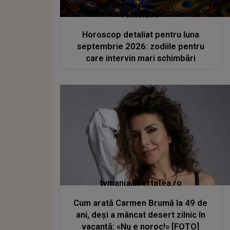
femeia.ro
Horoscop detaliat pentru luna
septembrie 2026: zodiile pentru
care intervin mari schimbări
tvmania.libertatea.ro
Cum arată Carmen Brumă la 49 de
ani, deși a mâncat desert zilnic în
vacanță: «Nu e noroc!» [FOTO]