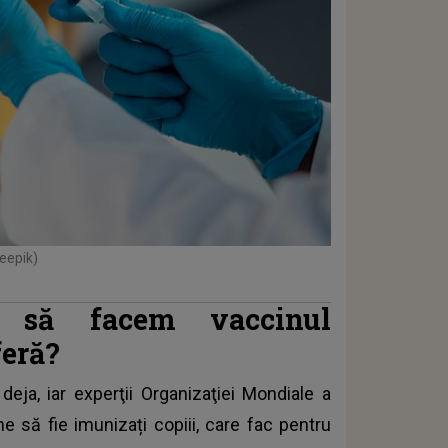
reepik)
 să facem vaccinul
feră?
eja, iar experţii Organizaţiei Mondiale a
e să fie imunizați copiii, care fac pentru