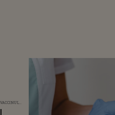
 VACCINUL
 ÎN 2024 ȘI
l
FICIAZĂ DE EL