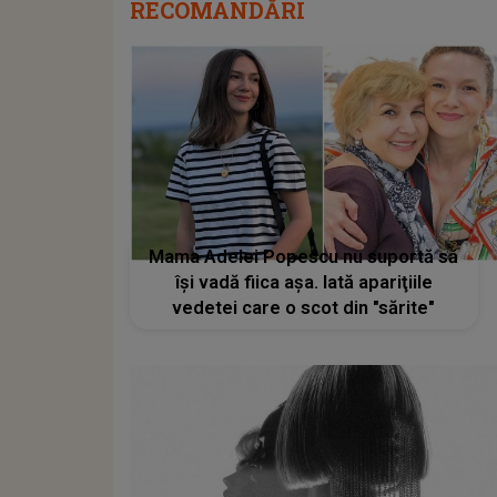
RECOMANDĂRI
Mama Adelei Popescu nu suportă să
își vadă fiica așa. Iată apariţiile
vedetei care o scot din "sărite"