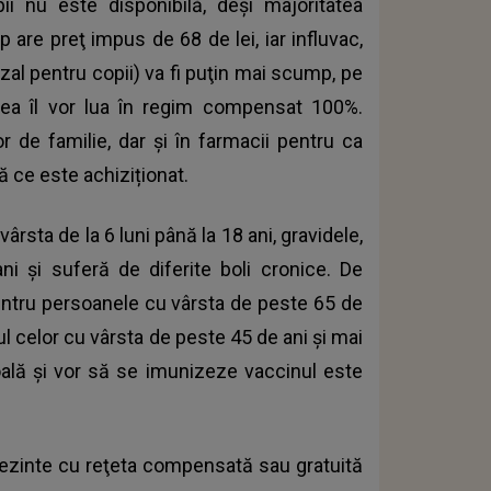
ii nu este disponibilă, deși majoritatea
p are preţ impus de 68 de lei, iar influvac,
azal pentru copii) va fi puţin mai scump, pe
tatea îl vor lua în regim compensat 100%.
r de familie, dar și în farmacii pentru ca
ă ce este achiziționat.
vârsta de la 6 luni până la 18 ani, gravidele,
i şi suferă de diferite boli cronice. De
pentru persoanele cu vârsta de peste 65 de
ul celor cu vârsta de peste 45 de ani şi mai
ală şi vor să se imunizeze vaccinul este
rezinte cu reţeta compensată sau gratuită