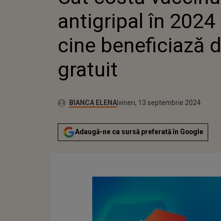
GRATUIT
antigripal în 2024 
cine beneficiază d
gratuit
Publicat:
Autor:
vineri, 13 septembrie 2024
Actualizat:
BIANCA ELENA
vineri, 13 septembrie 2024
Adaugă-ne ca sursă preferată în Google