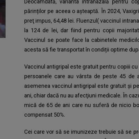
Deocamdată, varianta intranazală pentru cop
părinților pe aceea o așteaptă. În 2024, Vaxigri
preţ impus, 64,48 lei. Fluenzul( vaccinul intran
la 124 de lei, dar fiind pentru copii majori
Vaccinul se poate face la cabinetele medicilo
acesta să fie transportat în condiții optime dup
Vaccinul antigripal este gratuit pentru copiii cu 
persoanele care au vârsta de peste 45 de an
asemenea vaccinul antigripal este gratuit şi 
ani, chiar dacă nu au afecţiuni medicale. În caz
mică de 65 de ani care nu suferă de nicio bo
compensat 50%.
Cei care vor să se imunizeze trebuie să se p