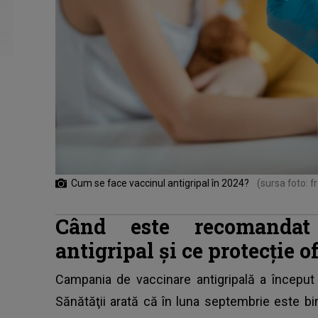
Cum se face vaccinul antigripal în 2024?
(sursa foto: f
Când este recomandat
antigripal și ce protecție o
Campania de vaccinare antigripală a început d
Sănătăţii arată că în luna septembrie este bin