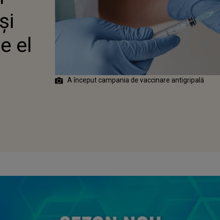
și
e el
A început campania de vaccinare antigripală