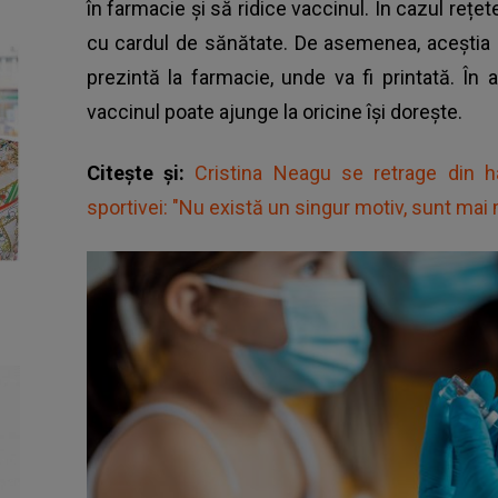
în farmacie şi să ridice vaccinul. În cazul rețete
cu cardul de sănătate. De asemenea, aceștia p
prezintă la
farmacie
, unde va fi printată. În
vaccinul poate ajunge la oricine își dorește.
Citește și:
Cristina Neagu se retrage din ha
sportivei: "Nu există un singur motiv, sunt mai m