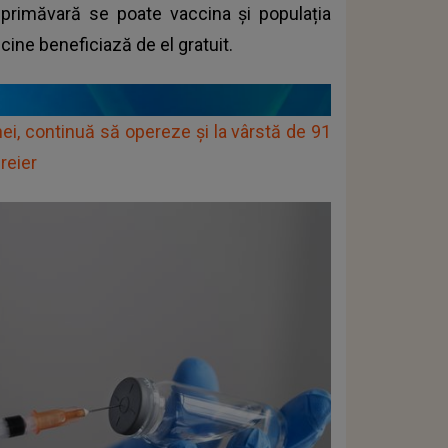
la primăvară se poate vaccina și populația
 cine beneficiază de el gratuit.
ei, continuă să opereze și la vârstă de 91
reier