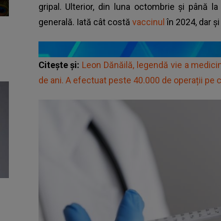
gripal. Ulterior, din luna octombrie și până 
generală. Iată cât costă
vaccinul
în 2024, dar și
Citește și:
Leon Dănăilă, legendă vie a medicin
de ani. A efectuat peste 40.000 de operații pe c