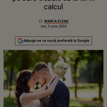
calcul
Autor:
BIANCA ELENA
Publicat:
luni, 3 iunie 2024
Actualizat:
luni, 3 iunie 2024
Adaugă-ne ca sursă preferată în Google