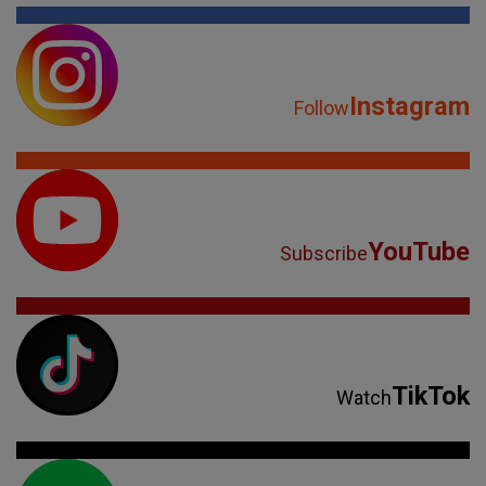
Instagram
Follow
YouTube
Subscribe
TikTok
Watch