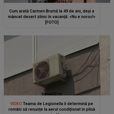
tvmania.libertatea.ro
Cum arată Carmen Brumă la 49 de ani, deși a
mâncat desert zilnic în vacanță: «Nu e noroc!»
[FOTO]
kanald2.ro
VIDEO
Teama de Legionella îi determină pe
români să renunțe la aerul condiționat în plină