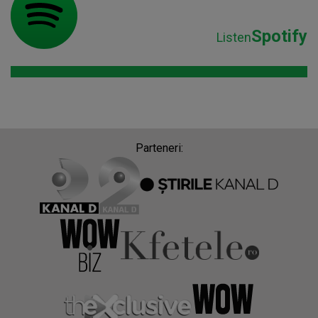
Spotify
Listen
Parteneri: