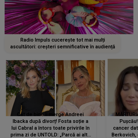
Radio Impuls cucerește tot mai mulți
ascultători: creșteri semnificative în audiență
Cât de bine îi merge Andreei
MĂRTURIA
Ibacka după divorț! Fosta soție a
Pușcău!
lui Cabral a întors toate privirile în
cancer dato
prima zi de UNTOLD: „Parcă ai altă
Berkovich, 