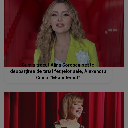
Cum a trecut Alina Sorescu peste
despărțirea de tatăl fetițelor sale, Alexandru
Ciucu: ”M-am temut”