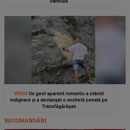
caniculă
kanald2.ro
VIDEO
Un gest aparent romantic a stârnit
indignare și a declanșat o anchetă penală pe
Transfăgărășan
RECOMANDĂRI