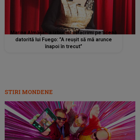
Marina Almășan a izbucnit în lacrimi pe scenă
datorită lui Fuego: ”A reușit să mă arunce
înapoi în trecut”
STIRI MONDENE