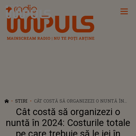
Radio Impuls
STIRI
CÂT COSTĂ SĂ ORGANIZEZI O NUNTĂ ÎN
2024: COSTURILE TOTALE PE CARE TREBUIE
Cât costă să organizezi o
SĂ LE IEI ÎN CALCUL
nuntă în 2024: Costurile totale
pe care trebuie să le iei în