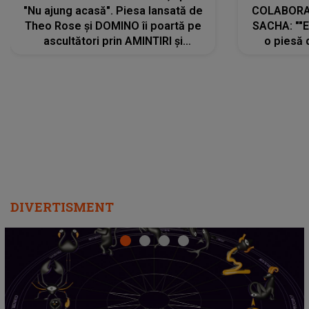
"Nu ajung acasă". Piesa lansată de
COLABORAR
Theo Rose și DOMINO îi poartă pe
SACHA: ""E
ascultători prin AMINTIRI și
o piesă 
REGĂSIRI, iar drumul emoțiilor
imediat pre
trece prin sufletul publicului:
cu mine șt
"Pentru toți cei care au plecat
păstrăm do
departe ca să le fie mai bine"
DIVERTISMENT