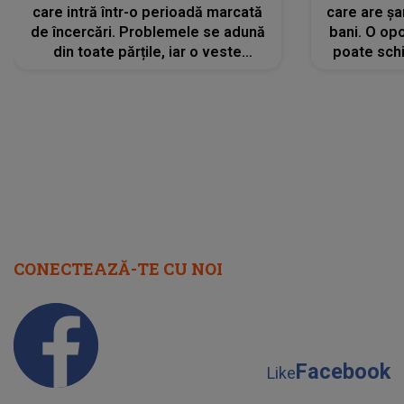
care intră într-o perioadă marcată
care are șa
de încercări. Problemele se adună
bani. O opo
din toate părțile, iar o veste
poate schi
neașteptată îi dă planurile peste
la
cap
CONECTEAZĂ-TE CU NOI
Facebook
Like