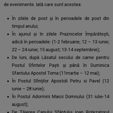
de evenimente. Iată care sunt acestea:
În zilele de post și în perioadele de post din
timpul anului;
În ajunul și în zilele Praznicelor Împărătești,
adică în perioadele: (1-2 februarie; 12 – 13 iunie;
22 – 24 iunie; 15 august; 13-14 septembrie);
De luni, după Lăsatul secului de carne pentru
Postul Sfintelor Paști și până în Duminica
Sfantului Apostol Toma (11martie – 12 mai);
În Postul Sfinţilor Apostoli Petru si Pavel (12
iunie – 28 iunie);
În Postul Adormirii Maicii Domnului (31 iulie-14
august);
De Tăierea Capului Sfântului Ioan Botezatorul