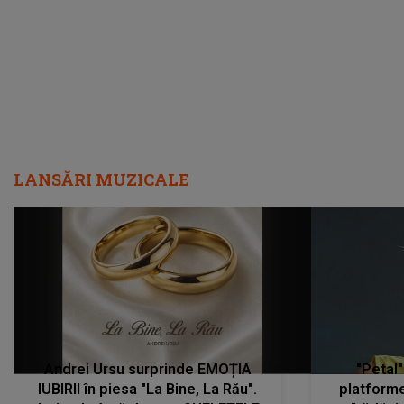
metastază...”
LANSĂRI MUZICALE
Andrei Ursu surprinde EMOȚIA
"Petal"
IUBIRII în piesa "La Bine, La Rău".
platforme