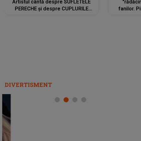
Artistul cântă despre SUFLETELE
"rădăci
PERECHE și despre CUPLURILE
fanilor. 
care aleg să meargă împreună pe
Arian
același drum, INDIFERENT DE CE LE
ascultă
REZERVĂ VIAȚA
DIVERTISMENT