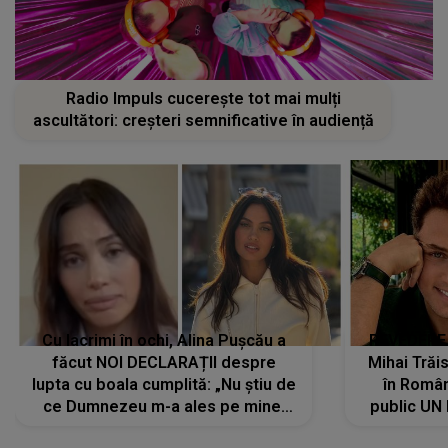
Radio Impuls cucerește tot mai mulți
ascultători: creșteri semnificative în audiență
Cu lacrimi în ochi, Alina Pușcău a
REVEDERE
făcut NOI DECLARAȚII despre
Mihai Trăis
lupta cu boala cumplită: „Nu știu de
în Români
ce Dumnezeu m-a ales pe mine.
public UN
Am cancer la sân, am intrat în
"Nu știu ce