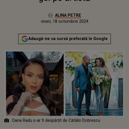
Autor:
ALINA PETRE
Publicat:
miercuri, 18 octombrie 2023
Actualizat:
vineri, 18 octombrie 2024
Adaugă-ne ca sursă preferată în Google
Oana Radu s-ar fi despărțit de Cătălin Dobrescu