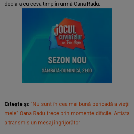
declara cu ceva timp în urmă Oana Radu.
Citește și:
”Nu sunt în cea mai bună perioadă a vieții
mele” Oana Radu trece prin momente dificile. Artista
a transmis un mesaj îngrijorător