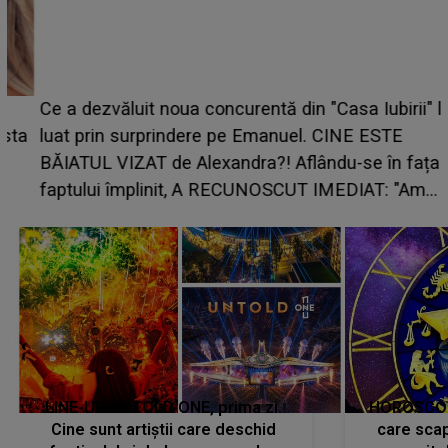
Ce a dezvăluit noua concurentă din "Casa Iubirii" l-a
luat prin surprindere pe Emanuel. CINE ESTE
BĂIATUL VIZAT de Alexandra?! Aflându-se în fața
faptului împlinit, A RECUNOSCUT IMEDIAT: "Am
avut..."
LINE-UP UNTOLD ONE, prima zi.
HOROSCOP 
Cine sunt artiștii care deschid
care scap