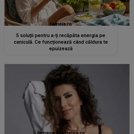
femeia.ro
5 soluții pentru a-ți recăpăta energia pe
caniculă. Ce funcționează când căldura te
epuizează
tvmania.libertatea.ro