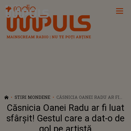
Radio Impuls
STIRI MONDENE
CĂSNICIA OANEI RADU AR FI
LUAT SFÂRȘIT! GESTUL CARE A
Căsnicia Oanei Radu ar fi luat
DAT-O DE GOL PE ARTISTĂ
sfârșit! Gestul care a dat-o de
gol pe artistă