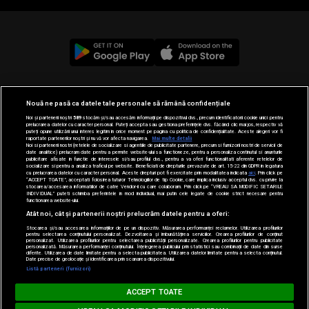
© 2019-2026 DOGAN MEDIA INTERNATIONAL SA, Toate
Nouă ne pasă ca datele tale personale să rămână confidențiale
drepturile rezervate.
Noi și partenerii noștri
589
stocăm și/sau accesăm informații pe dispozitivul dvs., precum identificatorii cookie unici pentru
prelucrarea datelor cu caracter personal. Puteți accepta sau gestiona preferințele dvs. făcând clic mai jos, respectiv vă
puteți opune utilizării unui interes legitim în orice moment pe pagina cu politica de confidențialitate. Aceste alegeri vor fi
raportate partenerilor noștri și nu vă vor afecta navigarea.
Mai multe detalii
Noi si partenerii nostri (retelele de socializare si agentiile de publicitate partenere, precum si furnizorii nostri de servicii de
date analitice) prelucram date pentru a permite website-ului sa functioneze, pentru a personaliza continutul si anunturile
publicitare afisate in functie de interesele si/sau profilul dvs., pentru a va oferi functionalitati aferente retelelor de
socializare si pentru a analiza traficul pe website. Beneficiati de drepturile prevazute de art. 15-22 din GDPR in legatura
cu prelucrarea datelor cu caracter personal. Aceste drepturi pot fi exercitate prin modalitatea indicata
aici
. Prin click pe
“ACCEPT TOATE”, acceptati folosirea tuturor Tehnologiilor de tip Cookie, care implica inclusiv acceptul dvs. cu privire la
stocarea/accesarea informatiilor de catre Vendor-ii cu care colaboram. Prin click pe “VREAU SA MODIFIC SETARILE
INDIVIDUAL” puteti schimba preferintele in mod individual, mai putin cele legate de cookie strict necesare pentru
functionarea website-ului.
Atât noi, cât și partenerii noștri prelucrăm datele pentru a oferi:
Stocarea și/sau accesarea informațiilor de pe un dispozitiv. Măsurarea performanței reclamelor. Utilizarea profilurilor
pentru selectarea conținutului personalizat. Dezvoltarea și îmbunătățirea serviciilor. Crearea profilurilor de conținut
personalizat. Utilizarea profilurilor pentru selectarea publicității personalizate. Crearea profilurilor pentru publicitate
personalizată. Măsurarea performanței conținutului. Înțelegerea publicului prin statistici sau combinații de date din surse
diferite. Utilizarea de date limitate pentru a selecta publicitatea. Utilizarea datelor limitate pentru a selecta conținutul.
Loading...
Date precise de geolocație și identificarea prin scanarea dispozitivului.
Listă parteneri (furnizori)
HIT SIESTA
ACCEPT TOATE
www.radioimpuls.ro