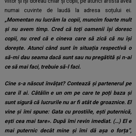
viitor și își doreau chiar și copii, pe atunci artista avea
numai cuvinte de laudă la adresa soțului ei.
„Momentan nu lucrăm la copii, muncim foarte mult
și nu avem timp. Cred că toți oamenii își doresc
copii, nu cred că e cineva care să zică că nu își
dorește. Atunci când sunt în situația respectivă o
să-mi dau seama dacă sunt sau nu pregătită și n-ai
ce să mai faci, trebuie să-l faci.
Cine s-a născut învățat? Contează și partenerul pe
care îl ai. Cătălin e un om pe care te poți baza și
sunt sigură că lucrurile nu ar fi atât de groaznice. El
vine și îmi spune: Gata cu prostiile, ești puternică,
ești cea mai tare». După îmi revin imediat. (…) El e
mai puternic decât mine și îmi dă așa o forța”,