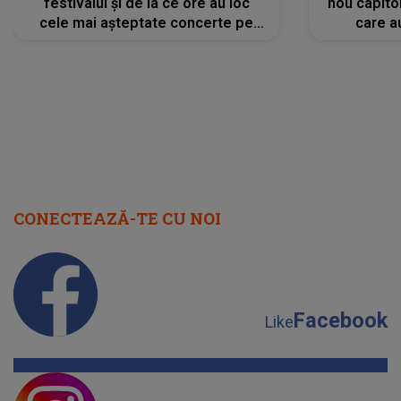
festivalul și de la ce ore au loc
nou capitol
cele mai așteptate concerte pe
care a
scena principală?
perioadă 
CONECTEAZĂ-TE CU NOI
Facebook
Like