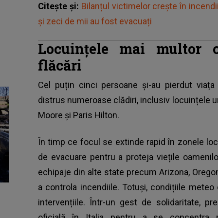
Citește și:
Bilanțul victimelor crește în incend
și zeci de mii au fost evacuați
Locuințele mai multor ce
flăcări
Cel puțin cinci persoane și-au pierdut viața 
distrus numeroase clădiri, inclusiv locuințele u
Moore și Paris Hilton.
În timp ce focul se extinde rapid în zonele loc
de evacuare pentru a proteja viețile oamenilo
echipaje din alte state precum Arizona, Oregon
a controla incendiile. Totuși, condițiile meteo 
intervențiile. Într-un gest de solidaritate, p
oficială în Italia pentru a se concentra p