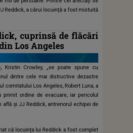
de mii de persoane. Printre cei afectați se
J Reddick, a cărui locuință a fost mistuită
ick, cuprinsă de flăcări
 din Los Angeles
s
, Kristin Crowley, „se poate spune cu
unul dintre cele mai distructive dezastre
ful comitatului Los Angeles, Robert Luna, a
primit ordine de evacuare, iar pericolul
e află și JJ Reddick, antrenorul echipei de
mat că locuința lui Reddick a fost complet