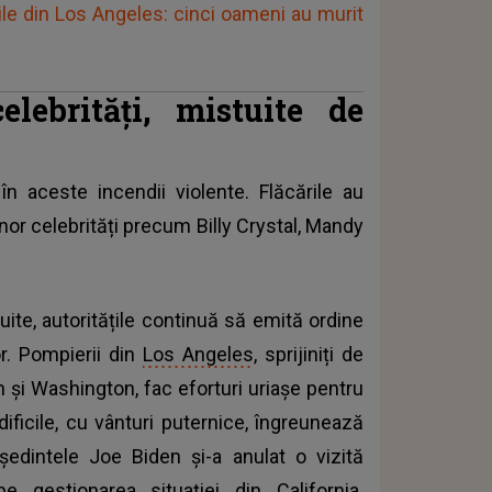
iile din Los Angeles: cinci oameni au murit
lebrități, mistuite de
în aceste incendii violente. Flăcările au
nor celebrități precum Billy Crystal, Mandy
uite, autoritățile continuă să emită ordine
r. Pompierii din
Los Angeles
, sprijiniți de
 și Washington, fac eforturi uriașe pentru
dificile, cu vânturi puternice, îngreunează
reședintele Joe Biden și-a anulat o vizită
e gestionarea situației din California.