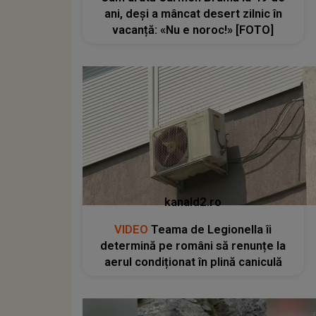
ani, deși a mâncat desert zilnic în
vacanță: «Nu e noroc!» [FOTO]
kanald2.ro
VIDEO
Teama de Legionella îi
determină pe români să renunțe la
aerul condiționat în plină caniculă