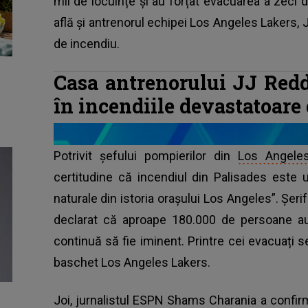
mii de locuințe și au forțat evacuarea a zeci 
află și antrenorul echipei Los Angeles Lakers, J
de incendiu.
Casa antrenorului JJ Redd
în incendiile devastatoare
Potrivit șefului pompierilor din
Los Angele
certitudine că incendiul din Palisades este 
naturale din istoria orașului Los Angeles”. Șeri
declarat că aproape 180.000 de persoane au 
continuă să fie iminent. Printre cei evacuați s
baschet Los Angeles Lakers.
Joi, jurnalistul ESPN Shams Charania a confir