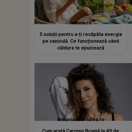
femeia.ro
5 soluții pentru a-ți recăpăta energia
pe caniculă. Ce funcționează când
căldura te epuizează
tvmania.libertatea.ro
Cum arată Carmen Brumă la 49 de