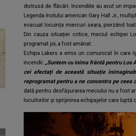
distrusă de flăcări. Incendiile au avut un impac
Legenda înotului american Gary Hall Jr., multipl
evacuat locuința miercuri seara, pierzând toa
Din cauza situației critice, meciul echipei 
programat joi, a fost amânat.
Echipa Lakers a emis un comunicat în care își
incendii:
„Suntem cu inima frântă pentru Los A
cei afectați de această situație inimagina
reprogramat pentru a ne concentra pe ceea c
dată pentru desfășurarea meciului nu a fost an
locuitorilor și sprijinirea echipajelor care luptă c