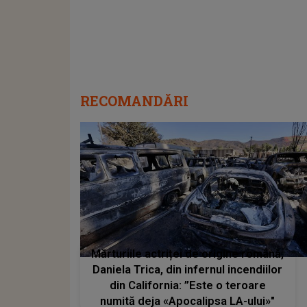
RECOMANDĂRI
Mărturiile actriței de origine română,
Daniela Trica, din infernul incendiilor
din California: ”Este o teroare
numită deja «Apocalipsa LA-ului»"