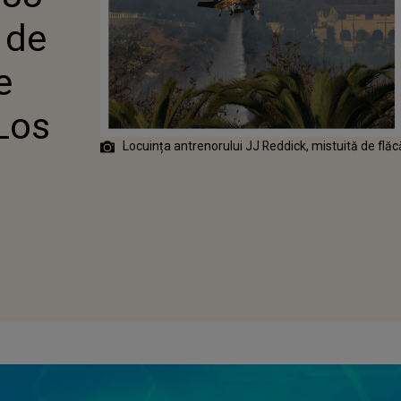
ARE DIN LOS
 de
e
Los
Locuința antrenorului JJ Reddick, mistuită de flăc