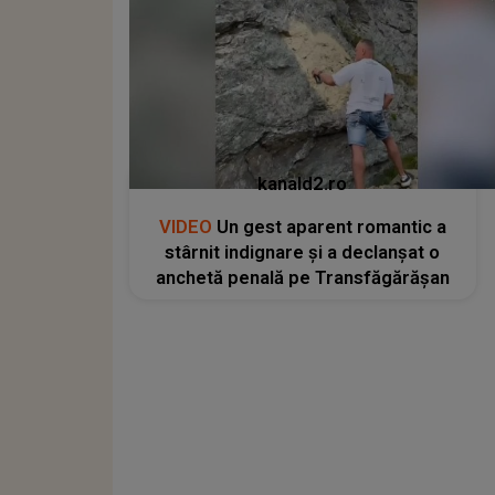
kanald2.ro
VIDEO
Un gest aparent romantic a
stârnit indignare și a declanșat o
anchetă penală pe Transfăgărășan