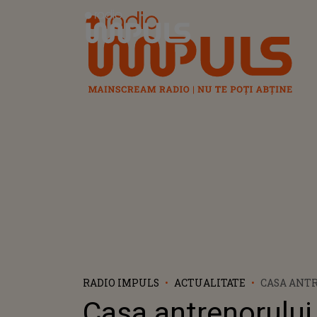
Radio Impuls
RADIO IMPULS
ACTUALITATE
CASA ANT
REDDICK, 
Casa antrenorului
FLĂCĂRI Î