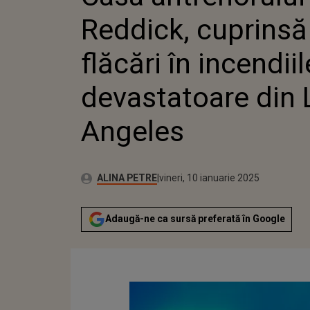
DEVASTATO
Reddick, cuprinsă
ANGELES
flăcări în incendiil
devastatoare din 
Angeles
Publicat:
Autor:
vineri, 10 ianuarie 2025
Actualizat:
ALINA PETRE
vineri, 10 ianuarie 2025
Adaugă-ne ca sursă preferată în Google