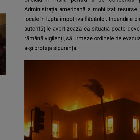
Administrația americană a mobilizat resurse s
locale în lupta împotriva flăcărilor. Incendiile 
autoritățile avertizează că situația poate deven
rămână vigilenți, să urmeze ordinele de evacua
a-și proteja siguranța.