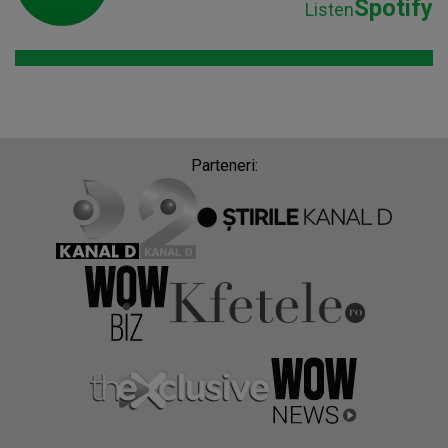
Spotify
Listen
Parteneri: