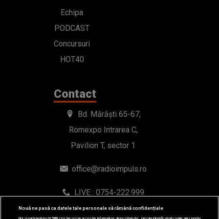
Echipa
PODCAST
Concursuri
HOT40
Contact
Bd. Mărăști 65-67,
Romexpo Intrarea C,
Pavilion T, sector 1
office@radioimpuls.ro
LIVE : 0754-222.999
WhatsApp: 0754-222.999
Nouă ne pasă ca datele tale personale să rămână confidențiale
Noi și partenerii noștri
589
stocăm și/sau accesăm informații pe dispozitivul dvs., precum identificatorii cookie unici pentru