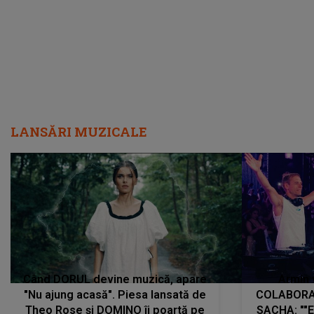
LANSĂRI MUZICALE
Când DORUL devine muzică, apare
Armin 
"Nu ajung acasă". Piesa lansată de
COLABORAR
Theo Rose și DOMINO îi poartă pe
SACHA: ""E