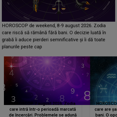
Emanuel a ținut ACEST DETALIU ASCUNS până
acum! În fața Alexandrei, concurentul din Casa Iubirii
face o MĂRTURISIRE NEAȘTEPTATĂ despre mama
sa: "I-am spus și ei în față, eu nu te iubesc pentru
că..."
HOROSCOP 7 august 2026. Zodia
HOROSCOP 
care intră într-o perioadă marcată
care are șa
de încercări. Problemele se adună
bani. O opo