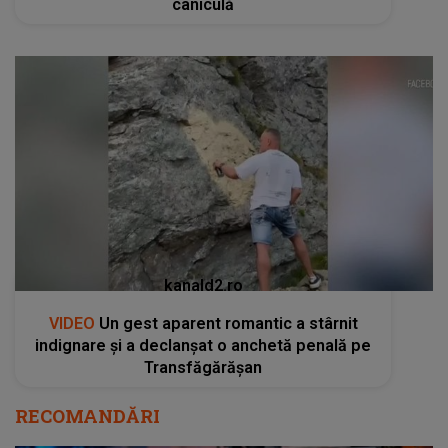
caniculă
kanald2.ro
VIDEO
Un gest aparent romantic a stârnit
indignare și a declanșat o anchetă penală pe
Transfăgărășan
RECOMANDĂRI