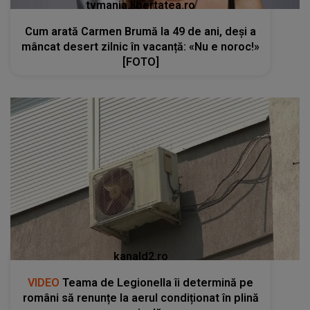
tvmania.libertatea.ro
Cum arată Carmen Brumă la 49 de ani, deși a
mâncat desert zilnic în vacanță: «Nu e noroc!»
[FOTO]
kanald2.ro
VIDEO
Teama de Legionella îi determină pe
români să renunțe la aerul condiționat în plină