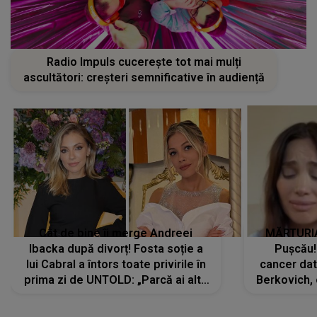
Radio Impuls cucerește tot mai mulți
ascultători: creșteri semnificative în audiență
Cât de bine îi merge Andreei
MĂRTURIA
Ibacka după divorț! Fosta soție a
Pușcău!
lui Cabral a întors toate privirile în
cancer dato
prima zi de UNTOLD: „Parcă ai altă
Berkovich, 
strălucire, emani putere,
accident ru
încredere, siguranță...”
Dacă nu 