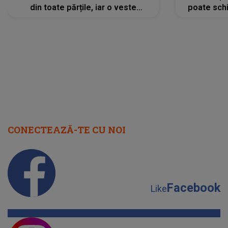
din toate părțile, iar o veste
poate schi
neașteptată îi dă planurile peste
la
cap
CONECTEAZĂ-TE CU NOI
Facebook
Like