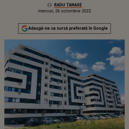
Autor:
RADU TANASE
Publicat:
marți, 26 octombrie 2021
Actualizat:
miercuri, 26 octombrie 2022
Adaugă-ne ca sursă preferată în Google