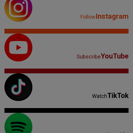
Instagram
Follow
YouTube
Subscribe
TikTok
Watch