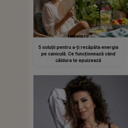
femeia.ro
5 soluții pentru a-ți recăpăta energia
pe caniculă. Ce funcționează când
căldura te epuizează