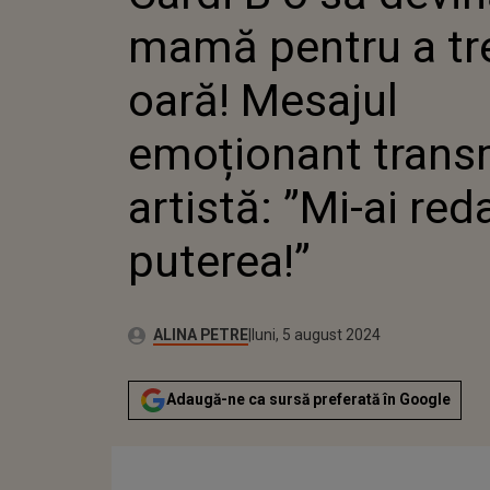
EMOȚIO
mamă pentru a tr
TRANSMI
”MI-AI 
PUTEREA
oară! Mesajul
emoționant trans
artistă: ”Mi-ai red
puterea!”
Autor:
Publicat:
ALINA PETRE
luni, 5 august 2024
Adaugă-ne ca sursă preferată în Google