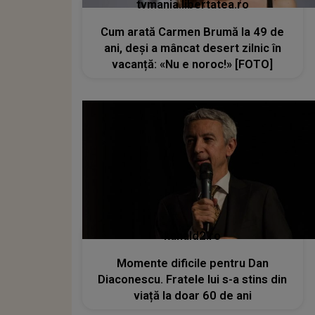
tvmania.libertatea.ro
Cum arată Carmen Brumă la 49 de
ani, deși a mâncat desert zilnic în
vacanță: «Nu e noroc!» [FOTO]
kanald2.ro
Momente dificile pentru Dan
Diaconescu. Fratele lui s-a stins din
viață la doar 60 de ani