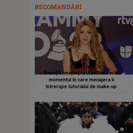
RECOMANDĂRI
Reacția neașteptată a Shakirei în
momentul în care menajera îi
întrerupe tutorialul de make-up