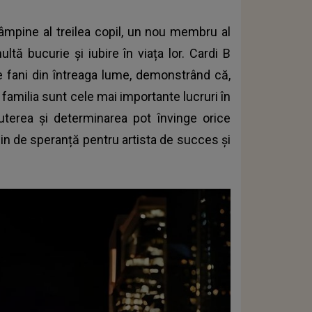
tâmpine al treilea copil, un nou membru al
ltă bucurie și iubire în viața lor. Cardi B
de fani din întreaga lume, demonstrând că,
 familia sunt cele mai importante lucruri în
uterea și determinarea pot învinge orice
plin de speranță pentru artista de succes și