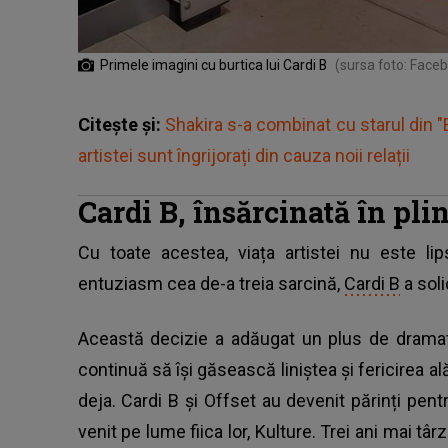
Primele imagini cu burtica lui Cardi B
(sursa foto: Face
Citește și:
Shakira s-a combinat cu starul din "E
artistei sunt îngrijorați din cauza noii relații
Cardi B, însărcinată în pli
Cu toate acestea, viața artistei nu este li
entuziasm cea de-a treia sarcină,
Cardi B
a soli
Această decizie a adăugat un plus de dramati
continuă să își găsească liniștea și fericirea ală
deja. Cardi B și Offset au devenit părinți pen
venit pe lume fiica lor, Kulture. Trei ani mai târ