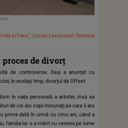
book)
mily in Paris", Lucien Laviscount. Prietenii
n proces de divorț
psită de controverse. Deși a anunțat cu
citat, în același timp, divorțul de Offset.
sm în viața personală a artistei, însă ea
turi de cei doi copii minunați pe care îi are
tru prima dată în urmă cu cinci ani, când a
ziu, familia lor s-a mărit cu venirea pe lume