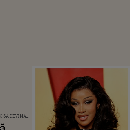
 O SĂ DEVINĂ
ENTRU A
nă
ARĂ! MESAJUL