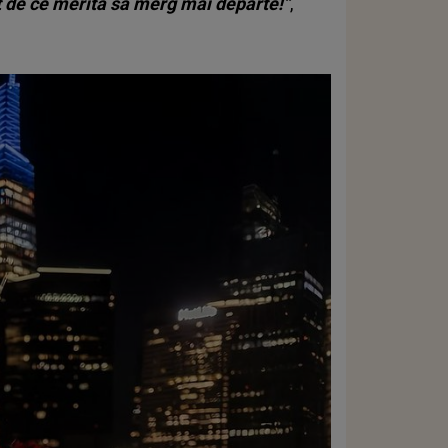
ătat de ce merită să merg mai departe!”
,