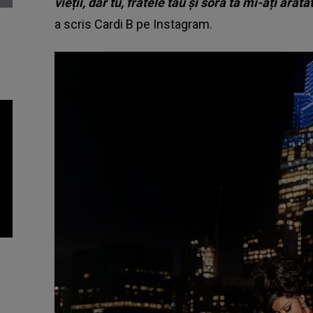
vieții, dar tu, fratele tău și sora ta mi-ați ar
a scris Cardi B pe Instagram.