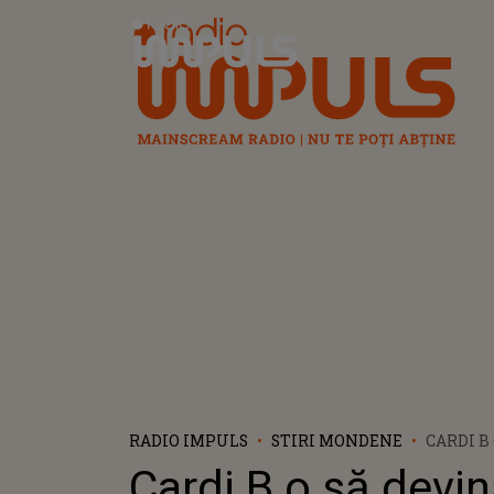
Radio Impuls
RADIO IMPULS
STIRI MONDENE
CARDI B
MAMĂ P
Cardi B o să devi
TREIA O