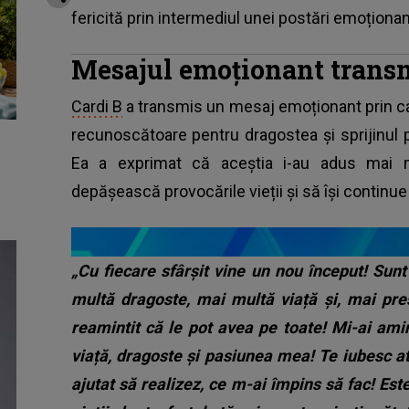
fericită prin intermediul unei postări emoționan
Mesajul emoționant transm
Cardi B
a transmis un mesaj emoționant prin car
recunoscătoare pentru dragostea și sprijinul pr
Ea a exprimat că aceștia i-au adus mai m
depășească provocările vieții și să își continue
„Cu fiecare sfârșit vine un nou început! Sun
multă dragoste, mai multă viață și, mai pre
reamintit că le pot avea pe toate! Mi-ai amin
viață, dragoste și pasiunea mea! Te iubesc at
ajutat să realizez, ce m-ai împins să fac! Est