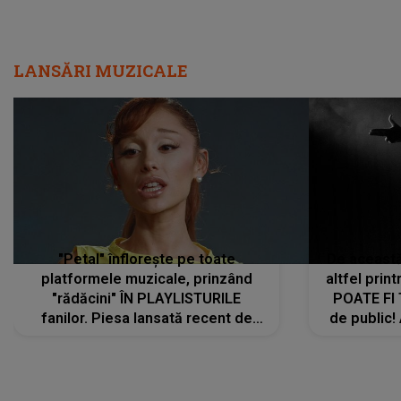
LANSĂRI MUZICALE
"Petal" înflorește pe toate
De această 
platformele muzicale, prinzând
altfel prin
"rădăcini" ÎN PLAYLISTURILE
POATE FI
fanilor. Piesa lansată recent de
de public!
Ariana Grande îi face pe
a lansat V
ascultători SĂ O ASCULTE PE
REPEAT