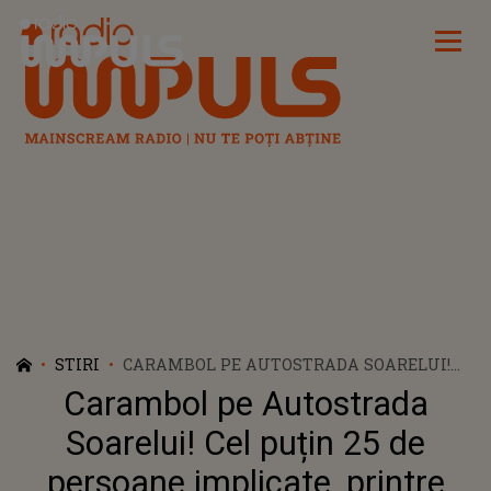
Radio Impuls
STIRI
CARAMBOL PE AUTOSTRADA SOARELUI!
CEL PUȚIN 25 DE PERSOANE IMPLICATE,
Carambol pe Autostrada
PRINTRE CARE ȘI COPII
Soarelui! Cel puțin 25 de
persoane implicate, printre