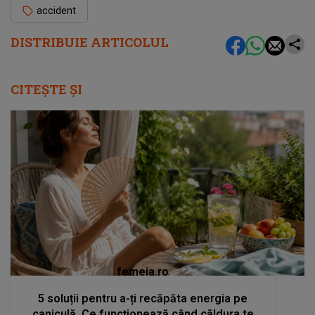
accident
DISTRIBUIE ARTICOLUL
CITEȘTE ȘI
femeia.ro
5 soluții pentru a-ți recăpăta energia pe
caniculă. Ce funcționează când căldura te