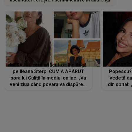
MESAJUL care a făcut-o să plângă
CE SE Î
pe Ileana Sterp. CUM A APĂRUT
Popescu?
sora lui Culiță în mediul online: „Va
vedetă du
veni ziua când povara va dispărea,
din spital:
iar lacrimile...”