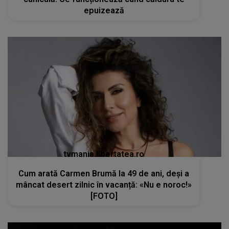
epuizează
tvmania.libertatea.ro
Cum arată Carmen Brumă la 49 de ani, deși a
mâncat desert zilnic în vacanță: «Nu e noroc!»
[FOTO]