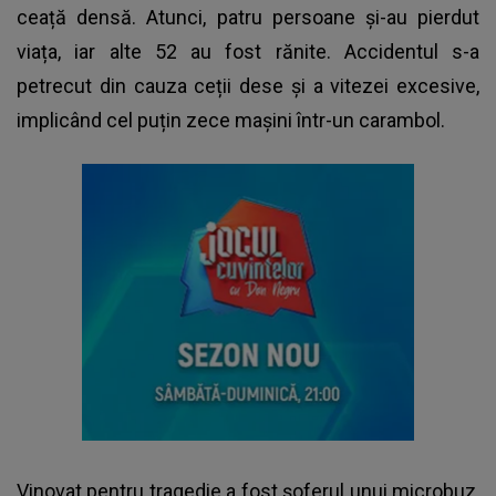
ceață densă. Atunci, patru persoane și-au pierdut
viața, iar alte 52 au fost rănite. Accidentul s-a
petrecut din cauza ceții dese și a vitezei excesive,
implicând cel puțin zece mașini într-un carambol.
Vinovat pentru tragedie a fost șoferul unui microbuz,