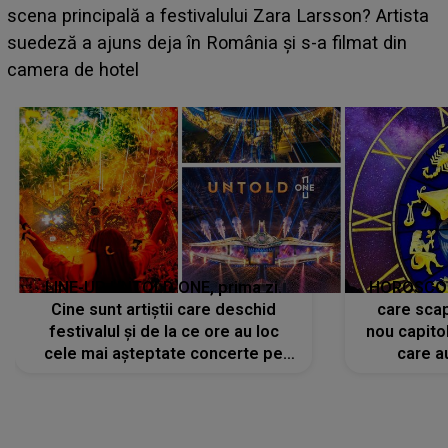
luat prin surprindere pe Emanuel. CINE ESTE
BĂIATUL VIZAT de Alexandra?! Aflându-se în fața
faptului împlinit, A RECUNOSCUT IMEDIAT: "Am
avut..."
LINE-UP UNTOLD ONE, prima zi.
HOROSCOP 
Cine sunt artiștii care deschid
care scap
festivalul și de la ce ore au loc
nou capitol
cele mai așteptate concerte pe
care a
scena principală?
perioadă 