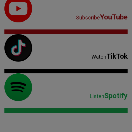
YouTube
Subscribe
TikTok
Watch
Spotify
Listen