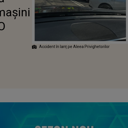
O PERSOANĂ,
 mașini
 O
Accident în lanț pe Aleea Privighetorilor