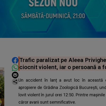
DISTRIBUIE ARTICOLUL
Trafic paralizat pe Aleea Privigh
ciocnit violent, iar o persoană a f
Un accident în lanț a avut loc în această d
apropiere de Grădina Zoologică București, un
lovit violent în jurul orei 12:50. Printre mașinil
căror avarii sunt semnificative.