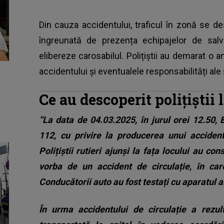
Din cauza accidentului, traficul în zonă se des
îngreunată de prezența echipajelor de salv
elibereze carosabilul. Polițiștii au demarat o 
accidentului și eventualele responsabilități ale ș
Ce au descoperit polițiștii 
”La data de 04.03.2025, în jurul orei 12.50, 
112, cu privire la producerea unui accident
Polițiștii rutieri ajunși la fața locului au co
vorba de un accident de circulație, în car
Conducătorii auto au fost testați cu aparatul al
În urma accidentului de circulație a rezul