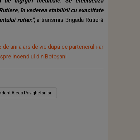
i de îngrijiri medicale. Se efectuează
Rutiere, în vederea stabilirii cu exactitate
tului rutier.”
, a transmis Brigada Rutieră
de ani a ars de vie după ce partenerul i-ar
despre incendiul din Botoșani
ident Aleea Privighetorilor