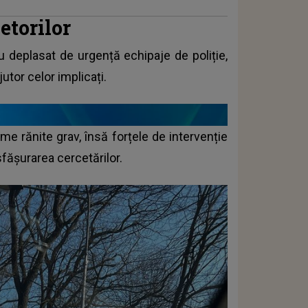
etorilor
au deplasat de urgență echipaje de poliție,
utor celor implicați.
e rănite grav, însă forțele de intervenție
fășurarea cercetărilor.