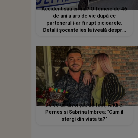
Accident sau crimă? O femeie de 46
de ani a ars de vie după ce
partenerul i-ar fi rupt picioarele.
Detalii șocante ies la iveală despre
incendiul din Botoșani
De ce au divorțat, de fapt, Andrei
Perneș și Sabrina Imbrea: "Cum il
stergi din viata ta?"