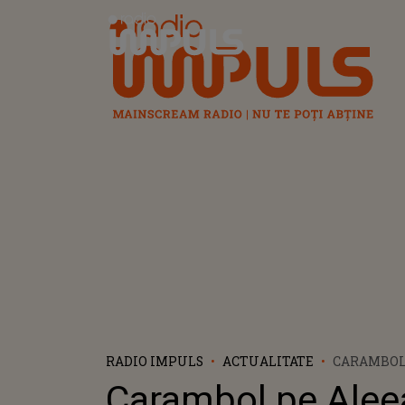
Radio Impuls
RADIO IMPULS
ACTUALITATE
CARAMBOL
PRIVIGHET
Carambol pe Alee
MAȘINI S-