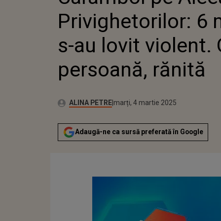
VIOLENT. 
Privighetorilor: 6
RĂNITĂ
s-au lovit violent.
persoană, rănită
Publicat:
Autor:
marți, 4 martie 2025
Actualizat:
ALINA PETRE
marți, 4 martie 2025
Adaugă-ne ca sursă preferată în Google