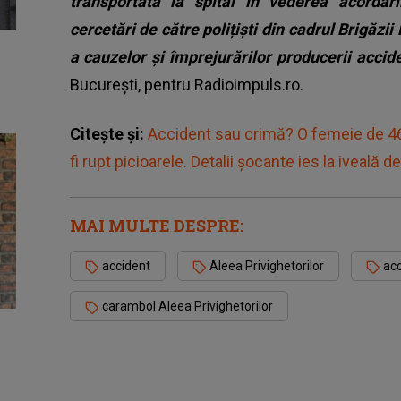
transportată la spital în vederea acordări
cercetări de către polițiști din cadrul Brigăzii 
a cauzelor și împrejurărilor producerii acciden
București, pentru Radioimpuls.ro.
Citește și:
Accident sau crimă? O femeie de 46 
fi rupt picioarele. Detalii șocante ies la iveală 
MAI MULTE DESPRE:
accident
Aleea Privighetorilor
acc
carambol Aleea Privighetorilor