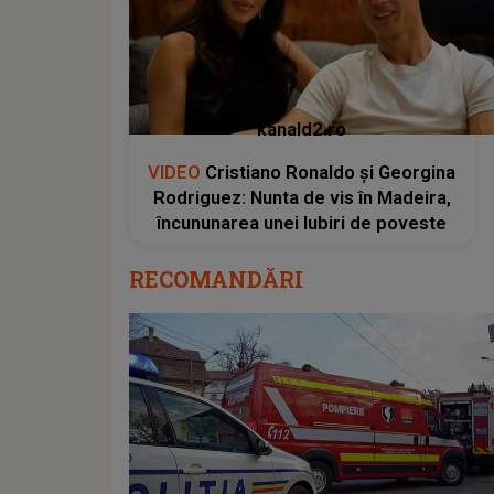
kanald2.ro
VIDEO
Cristiano Ronaldo și Georgina
Rodriguez: Nunta de vis în Madeira,
încununarea unei Iubiri de poveste
RECOMANDĂRI