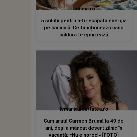
femeia.ro
5 soluții pentru a-ți recăpăta energia
pe caniculă. Ce funcționează când
căldura te epuizează
tvmania.libertatea.ro
Cum arată Carmen Brumă la 49 de
ani, deși a mâncat desert zilnic în
vacanță: «Nu e noroc!» [FOTO]