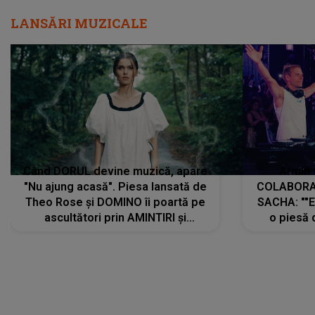
LANSĂRI MUZICALE
Când DORUL devine muzică, apare
Armin 
"Nu ajung acasă". Piesa lansată de
COLABORAR
Theo Rose și DOMINO îi poartă pe
SACHA: ""E
ascultători prin AMINTIRI și
o piesă 
REGĂSIRI, iar drumul emoțiilor
imediat pre
trece prin sufletul publicului:
cu mine șt
"Pentru toți cei care au plecat
păstrăm do
departe ca să le fie mai bine"