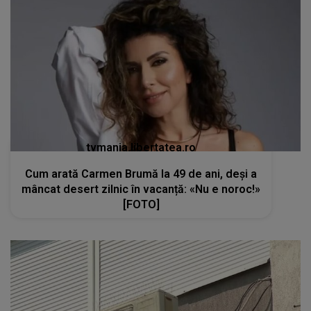
tvmania.libertatea.ro
Cum arată Carmen Brumă la 49 de ani, deși a
mâncat desert zilnic în vacanță: «Nu e noroc!»
[FOTO]