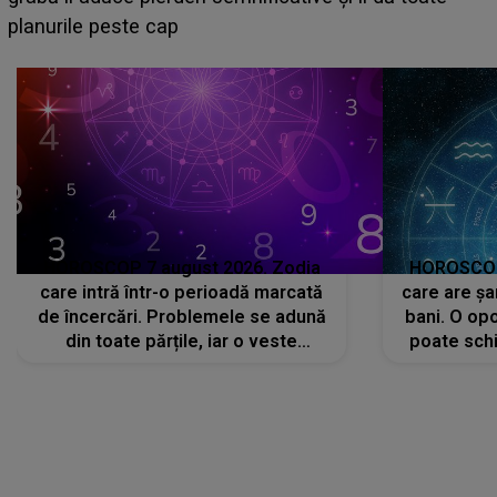
sa: "I-am spus și ei în față, eu nu te iubesc pentru
că..."
HOROSCOP 7 august 2026. Zodia
HOROSCOP 
care intră într-o perioadă marcată
care are șa
de încercări. Problemele se adună
bani. O opo
din toate părțile, iar o veste
poate schi
neașteptată îi dă planurile peste
la
cap