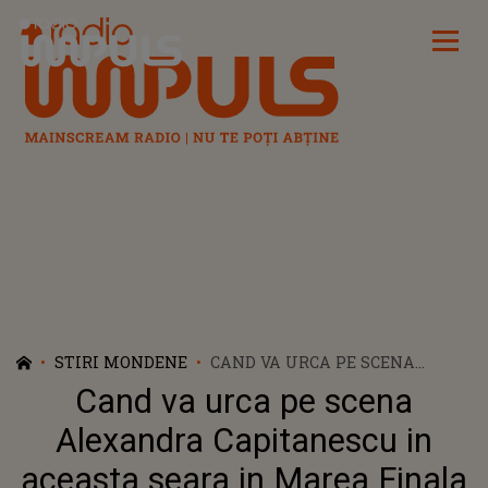
Radio Impuls
STIRI MONDENE
CAND VA URCA PE SCENA
ALEXANDRA CAPITANESCU IN
Cand va urca pe scena
ACEASTA SEARA IN MAREA
FINALA EIROVISION 2026.
Alexandra Capitanescu in
PORGRAMUL COMPLET AL
aceasta seara in Marea Finala
ORGANIZATORILOR