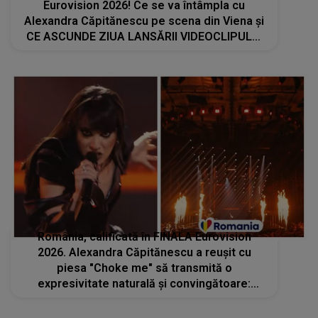
Eurovision 2026! Ce se va întâmpla cu
Alexandra Căpitănescu pe scena din Viena și
CE ASCUNDE ZIUA LANSĂRII VIDEOCLIPULUI
PIESEI Choke Me: "Ne poate arăta cum pe
ultima sută, poate lua..."
România, calificată în FINALA Eurovision
2026. Alexandra Căpitănescu a reușit cu
piesa "Choke me" să transmită o
expresivitate naturală și convingătoare:
"Chiar avem material de locul 1. Ești un
fenomen!"