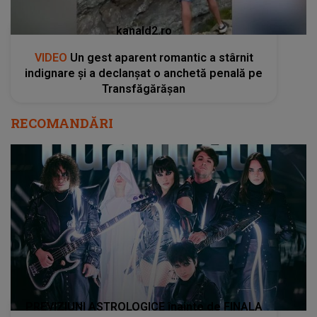
kanald2.ro
VIDEO
Un gest aparent romantic a stârnit
indignare și a declanșat o anchetă penală pe
Transfăgărășan
RECOMANDĂRI
PREVIZIUNI ASTROLOGICE înainte de FINALA