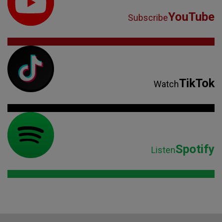
YouTube
Subscribe
TikTok
Watch
Spotify
Listen