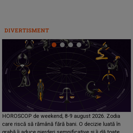
DIVERTISMENT
Emanuel a ținut ACEST DETALIU ASCUNS până
acum! În fața Alexandrei, concurentul din Casa Iubirii
face o MĂRTURISIRE NEAȘTEPTATĂ despre mama