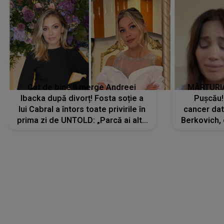
Cât de bine îi merge Andreei
MĂRTURIA
Ibacka după divorț! Fosta soție a
Pușcău!
lui Cabral a întors toate privirile în
cancer dato
prima zi de UNTOLD: „Parcă ai altă
Berkovich, 
strălucire, emani putere,
accident ru
încredere, siguranță...”
Dacă nu 