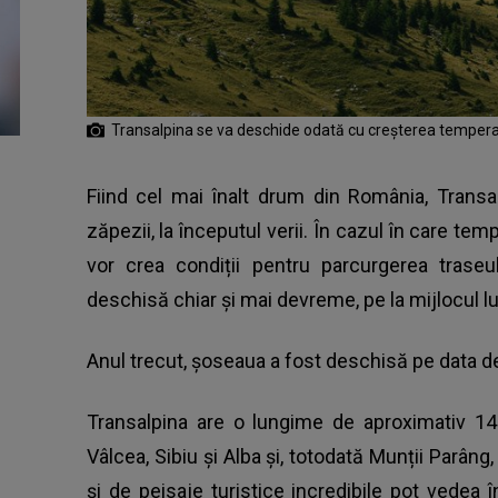
Transalpina se va deschide odată cu creșterea temperatu
Fiind
cel mai înalt drum din România
, Trans
zăpezii, la începutul verii. În cazul în care temp
vor crea condiții pentru parcurgerea traseul
deschisă chiar și mai devreme, pe la mijlocul lu
Anul trecut, șoseaua a fost deschisă pe data d
Transalpina are o lungime de aproximativ 148
Vâlcea, Sibiu și Alba și, totodată Munții Parâng,
și de peisaje turistice incredibile pot vedea în