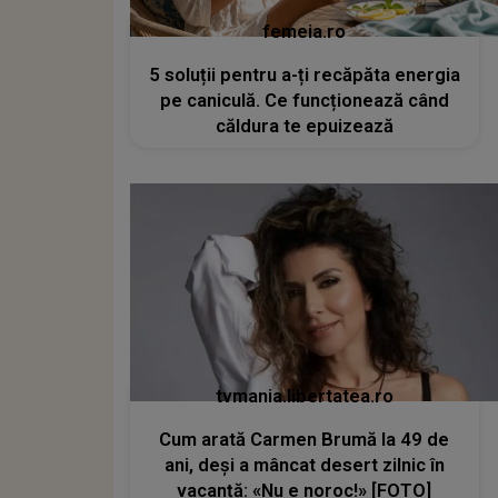
femeia.ro
5 soluții pentru a-ți recăpăta energia
pe caniculă. Ce funcționează când
căldura te epuizează
tvmania.libertatea.ro
Cum arată Carmen Brumă la 49 de
ani, deși a mâncat desert zilnic în
vacanță: «Nu e noroc!» [FOTO]