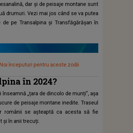
dresanalină, dar și de peisaje montane sunt
ouă drumuri. Vezi mai jos când se va putea
de pe Transalpina și Transfăgărășan în
oi începuturi pentru aceste zodii
lpina în 2024?
și înseamnă „țara de dincolo de munți”, așa
bucure de peisaje montane inedite. Traseul
iar românii se așteaptă ca acesta să fie
și în anii trecuți.