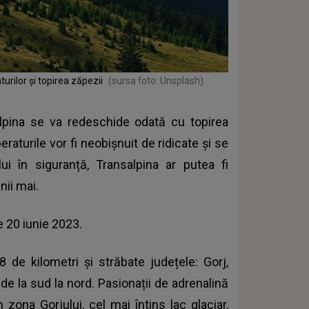
rilor și topirea zăpezii
(sursa foto: Unsplash)
alpina se va redeschide odată cu topirea
eraturile vor fi neobișnuit de ridicate și se
ui în siguranță, Transalpina ar putea fi
nii mai.
e 20 iunie 2023.
 de kilometri și străbate județele: Gorj,
 de la sud la nord. Pasionații de adrenalină
 zona Gorjului, cel mai întins lac glaciar,