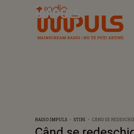
Radio Impuls
RADIO IMPULS
STIRI
CÂND SE REDESCHI
TRANSALPINA ȘI
Când se redeschi
TRANSFĂGĂRĂȘANU