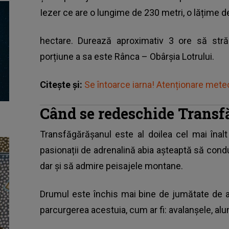
Iezer ce are o lungime de 230 metri, o lățime d
hectare. Durează aproximativ 3 ore să str
porțiune a sa este Rânca – Obârșia Lotrului.
Citește și:
Se întoarce iarna! Atenționare meteo 
Când se redeschide Transf
Transfăgărășanul este al doilea cel mai înalt
pasionații de adrenalină abia așteaptă să con
dar și să admire peisajele montane.
Drumul este închis mai bine de jumătate de an
parcurgerea acestuia, cum ar fi: avalanșele, alu