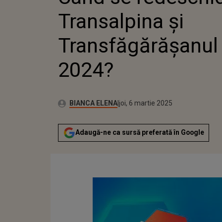
Transalpina și
Transfăgărășanul 
2024?
Publicat:
Autor:
joi, 7 martie 2024
Actualizat:
BIANCA ELENA
joi, 6 martie 2025
Adaugă-ne ca sursă preferată în Google