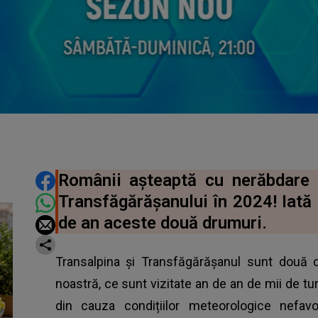
DISTRIBUIE ARTICOLUL
Românii așteaptă cu nerăbdare 
Transfăgărășanului în 2024! Iată 
de an aceste două drumuri.
Transalpina și Transfăgărășanul sunt două d
noastră, ce sunt vizitate an de an de mii de tur
din cauza condițiilor meteorologice nefav