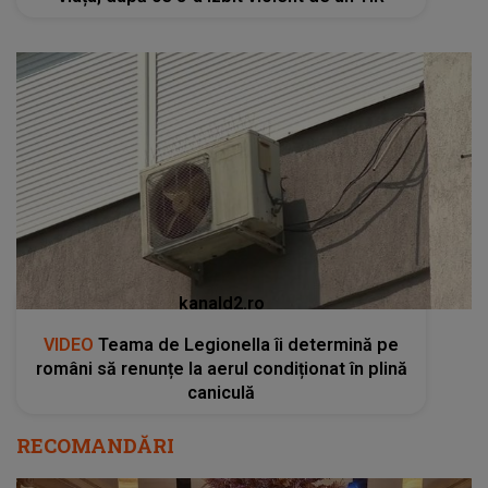
kanald2.ro
VIDEO
Teama de Legionella îi determină pe
români să renunțe la aerul condiționat în plină
caniculă
RECOMANDĂRI