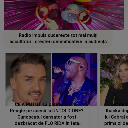
Radio Impuls cucerește tot mai mulți
ascultători: creșteri semnificative în audiență
CE A PUTUT să pățească Emil
Cât de b
Rengle pe scenă la UNTOLD ONE?
Ibacka dup
Cunoscutul dansator a fost
lui Cabral a
dezbrăcat de FLO RIDA în fața
prima zi d