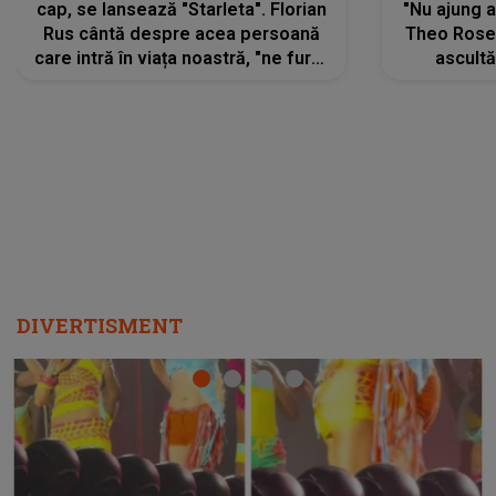
cap, se lansează "Starleta". Florian
"Nu ajung 
Rus cântă despre acea persoană
Theo Rose 
care intră în viața noastră, "ne fură"
ascultă
toate PRIVIRILE, toate GÂNDURILE,
REGĂSIRI
tot UNIVERSUL și fără să ne dăm
trece pr
seama, ajunge să fie motivul
"Pentru t
pentru care zâmbim
departe 
DIVERTISMENT