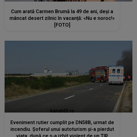
Cum arată Carmen Brumă la 49 de ani, deși a
mâncat desert zilnic în vacanță: «Nu e noroc!»
[FOTO]
kanald2.ro
Eveniment rutier cumplit pe DN58B, urmat de
incendiu. Șoferul unui autoturism și-a pierdut
viața, după ce s-a izbit violent de un TIR