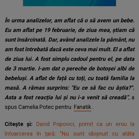
În urma analizelor, am aflat că o să avem un bebe.
Eu am aflat pe 19 februarie, de ziua mea, știam că
sunt însărcinată. Dar, având analizele la pământ, nu
am fost întrebată dacă este ceva mai mult. El a aflat
de ziua lui. A fost simplu cadoul pentru el, pe data
de 3 martie. I-am dat o pereche de botoșei albi de
bebeluși. A aflat de față cu toți, cu toată familia la
masă.
A rămas surprins: "Eu ce să fac cu ăștia?".
Asta a fost reacția lui și nu i-a venit să creadă”
, a
spus Camelia Potec pentru
Fanatik
.
Citește și:
David Popovici, primit ca un erou la
întoarcerea în ţară: "Nu sunt obişnuit cu atâta