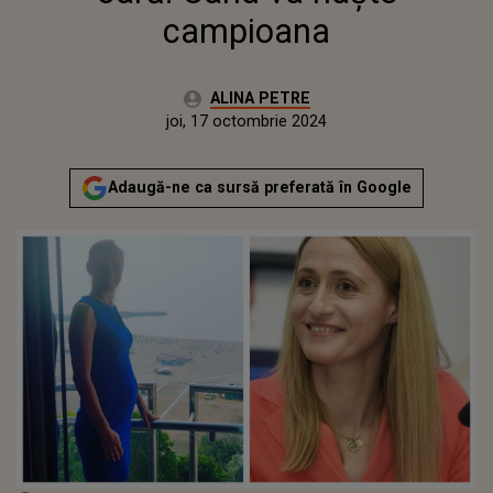
campioana
Autor:
ALINA PETRE
Publicat:
marți, 17 octombrie 2023
Actualizat:
joi, 17 octombrie 2024
Adaugă-ne ca sursă preferată în Google