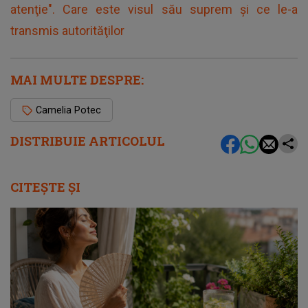
atenţie". Care este visul său suprem şi ce le-a
transmis autorităţilor
MAI MULTE DESPRE:
Camelia Potec
DISTRIBUIE ARTICOLUL
CITEȘTE ȘI