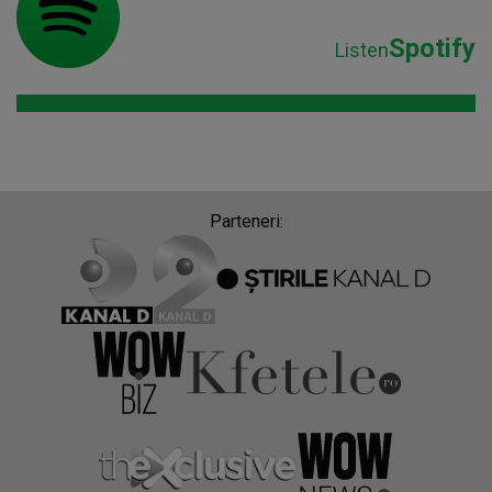
Spotify
Listen
Parteneri: