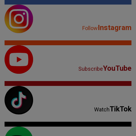
Instagram
Follow
YouTube
Subscribe
TikTok
Watch