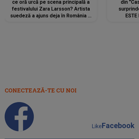
ce oră urcă pe scena principală a
din "Cas
festivalului Zara Larsson? Artista
surprind
suedeză a ajuns deja în România și
ESTE 
s-a filmat din camera de hotel
Alexandr
faptului 
IMED
CONECTEAZĂ-TE CU NOI
Facebook
Like