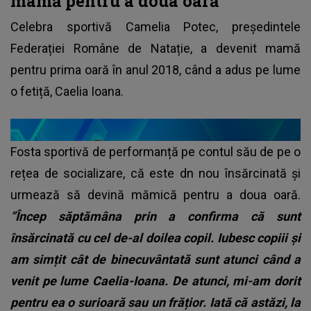
mamă pentru a doua oară
Celebra sportivă Camelia Potec, președintele
Federației Române de Natație, a devenit mamă
pentru prima oară în anul 2018, când a adus pe lume
o fetiță, Caelia Ioana.
Fosta sportivă de performanță pe contul său de pe o
rețea de socializare, că este dn nou însărcinată și
urmează să devină mămică pentru a doua oară.
”Încep săptămâna prin a confirma că sunt
însărcinată cu cel de-al doilea copil. Iubesc copiii și
am simțit cât de binecuvântată sunt atunci când a
venit pe lume Caelia-Ioana. De atunci, mi-am dorit
pentru ea o surioară sau un frățior. Iată că astăzi, la