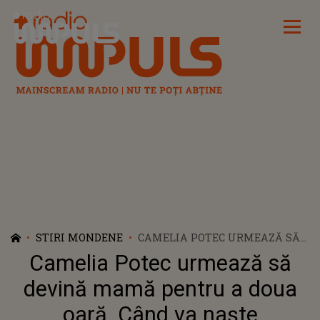
Radio Impuls
STIRI MONDENE
CAMELIA POTEC URMEAZĂ SĂ
DEVINĂ MAMĂ PENTRU A
Camelia Potec urmează să
DOUA OARĂ. CÂND VA NAȘTE
CAMPIOANA
devină mamă pentru a doua
oară. Când va naște