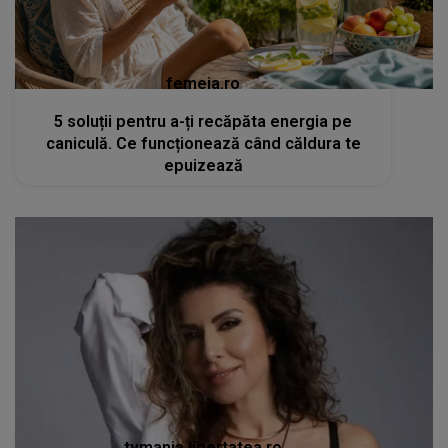
femeia.ro
5 soluții pentru a-ți recăpăta energia pe
caniculă. Ce funcționează când căldura te
epuizează
tvmania.libertatea.ro