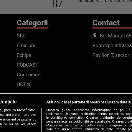
Categorii
Contact
Stiri
Bd. Mărăști 65
Emisiuni
Romexpo Intrarea
Echipa
Pavilion T, sector 
PODCAST
Concursuri
HOT40
dențiale
Atât noi, cât și partenerii noștri prelucrăm datele 
, precum identificatorii
Stocarea și/sau accesarea informațiilor de pe un 
reclamelor. Utilizarea profilurilor pentru selectarea con
estiona preferințele dvs.
îmbunătățirea serviciilor. Crearea profilurilor de conținu
orice moment pe pagina cu
pentru selectarea publicității personalizate. Crearea profil
ștri și nu vă vor afecta
Măsurarea performanței conținutului. Înțelegerea public
date din surse diferite. Utilizarea de date limitate pen