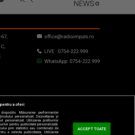
-67,
office@radioimpuls.ro
 C,
LIVE : 0754-222.999
1
WhatsApp: 0754-222.999
pentru a oferi:
dispozitiv. Măsurarea performanței
ținutului personalizat. Dezvoltarea și
t personalizat. Utilizarea profilurilor
urilor pentru publicitate personalizată.
ului prin statistici sau combinații de
ACCEPT TOATE
tru a selecta publicitatea. Utilizarea