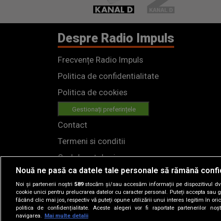
Despre Radio Impuls
Frecvențe Radio Impuls
Politica de confidentialitate
Politica de cookies
Gestionați preferințele
Contact
Termeni si conditii
Cod deontologic
Nouă ne pasă ca datele tale personale să rămână confi
Regulamente
Noi și partenerii noștri
589
stocăm și/sau accesăm informații pe dispozitivul dvs.
cookie unici pentru prelucrarea datelor cu caracter personal. Puteți accepta sau g
făcând clic mai jos, respectiv vă puteți opune utilizării unui interes legitim în 
politica de confidențialitate. Aceste alegeri vor fi raportate partenerilor no
navigarea.
Mai multe detalii